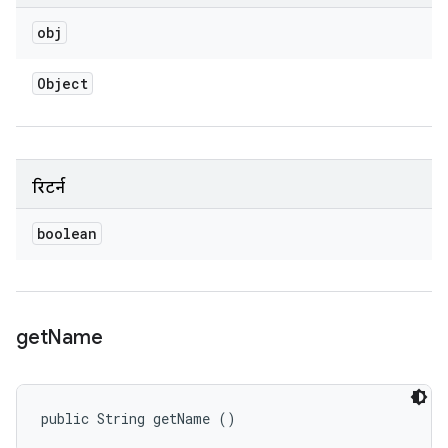
obj
Object
रिटर्न
boolean
get
Name
public String getName ()