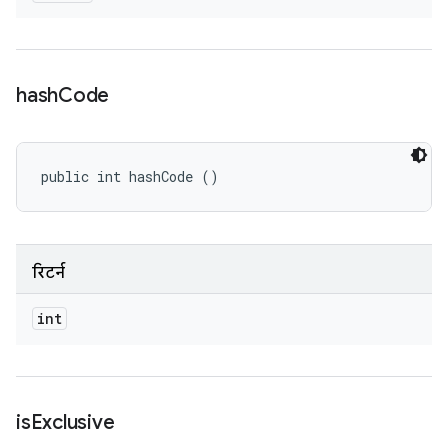
hash
Code
public int hashCode ()
रिटर्न
int
is
Exclusive