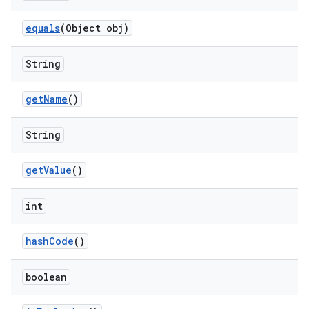
equals
(Object obj)
String
get
Name
()
String
get
Value
()
int
hash
Code
()
boolean