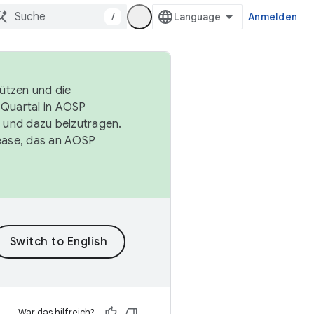
/
Anmelden
tützen und die
. Quartal in AOSP
 und dazu beizutragen.
ease, das an AOSP
War das hilfreich?