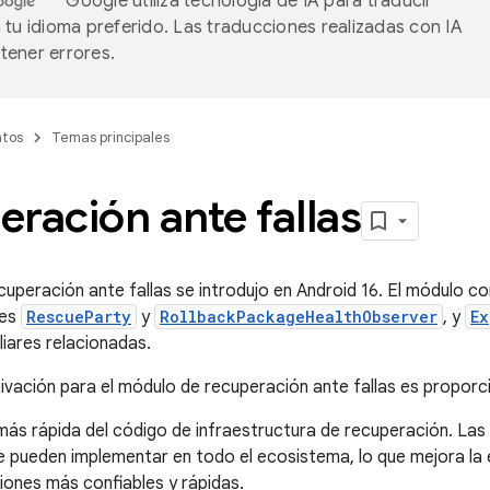
Google utiliza tecnología de IA para traducir
 tu idioma preferido. Las traducciones realizadas con IA
ener errores.
tos
Temas principales
ración ante fallas
cuperación ante fallas se introdujo en Android 16. El módulo c
res
RescueParty
y
RollbackPackageHealthObserver
, y
Ex
iliares relacionadas.
tivación para el módulo de recuperación ante fallas es proporci
más rápida del código de infraestructura de recuperación. Las
 pueden implementar en todo el ecosistema, lo que mejora la e
iones más confiables y rápidas.