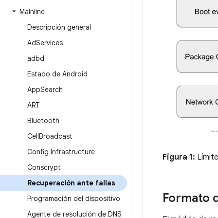
Mainline
Descripción general
Ad
Services
adbd
Estado de Android
App
Search
ART
Bluetooth
Cell
Broadcast
Config Infrastructure
Figura 1:
Límite
Conscrypt
Recuperación ante fallas
Formato d
Programación del dispositivo
Agente de resolución de DNS