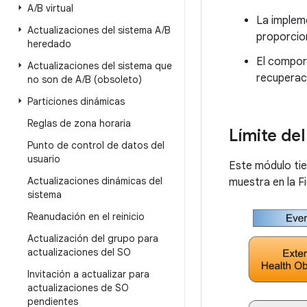
A
/
B virtual
La impleme
Actualizaciones del sistema A
/
B
proporcion
heredado
El comport
Actualizaciones del sistema que
recuperaci
no son de A
/
B (obsoleto)
Particiones dinámicas
Reglas de zona horaria
Límite de
Punto de control de datos del
usuario
Este módulo tie
Actualizaciones dinámicas del
muestra en la Fi
sistema
Reanudación en el reinicio
Actualización del grupo para
actualizaciones del SO
Invitación a actualizar para
actualizaciones de SO
pendientes