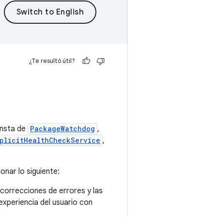
¿Te resultó útil?
onsta de
PackageWatchdog
,
plicitHealthCheckService
,
onar lo siguiente:
 correcciones de errores y las
xperiencia del usuario con