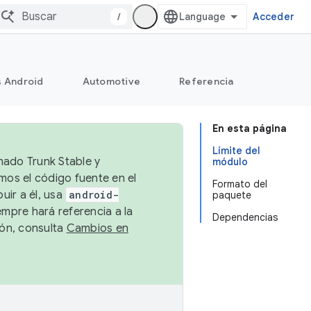
/
Acceder
s Android
Automotive
Referencia
En esta página
Límite del
mado Trunk Stable y
módulo
emos el código fuente en el
Formato del
uir a él, usa
android-
paquete
empre hará referencia a la
Dependencias
ión, consulta
Cambios en