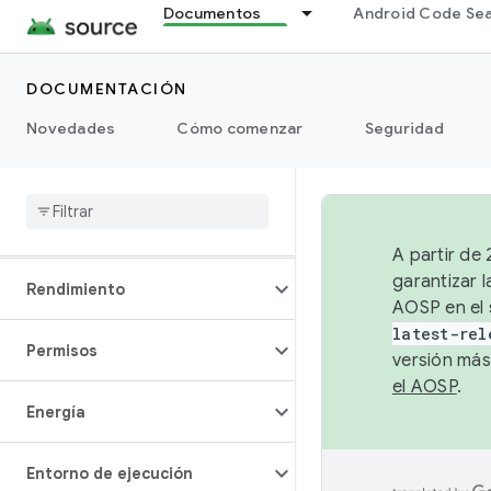
Documentos
Android Code Se
Fuentes
DOCUMENTACIÓN
Gráficos
Novedades
Cómo comenzar
Seguridad
Interacción
Contenido multimedia
A partir de
garantizar l
Rendimiento
AOSP en el 
latest-rel
Permisos
versión más
el AOSP
.
Energía
Entorno de ejecución