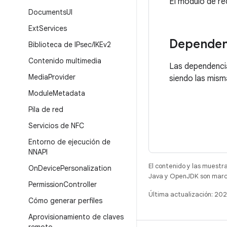
El módulo de re
Documents
UI
Ext
Services
Dependen
Biblioteca de IPsec
/
IKEv2
Contenido multimedia
Las dependencia
Media
Provider
siendo las mism
Module
Metadata
Pila de red
Servicios de NFC
Entorno de ejecución de
NNAPI
El contenido y las muestr
On
Device
Personalization
Java y OpenJDK son marca
Permission
Controller
Última actualización: 20
Cómo generar perfiles
Aprovisionamiento de claves