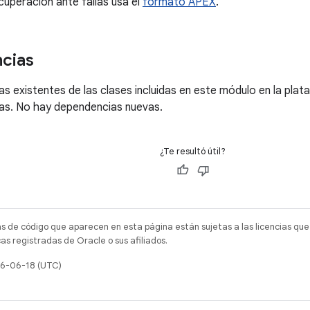
cuperación ante fallas usa el
formato APEX
.
cias
s existentes de las clases incluidas en este módulo en la plat
as. No hay dependencias nuevas.
¿Te resultó útil?
as de código que aparecen en esta página están sujetas a las licencias que
s registradas de Oracle o sus afiliados.
26-06-18 (UTC)