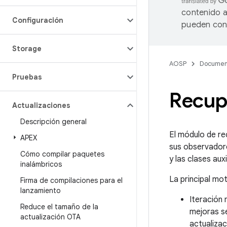
contenido a
Configuración
pueden cont
Storage
AOSP
Documen
Pruebas
Recupe
Actualizaciones
Descripción general
El módulo de re
APEX
sus observado
Cómo compilar paquetes
y las clases aux
inalámbricos
La principal mo
Firma de compilaciones para el
lanzamiento
Iteración 
Reduce el tamaño de la
mejoras se
actualización OTA
actualizac