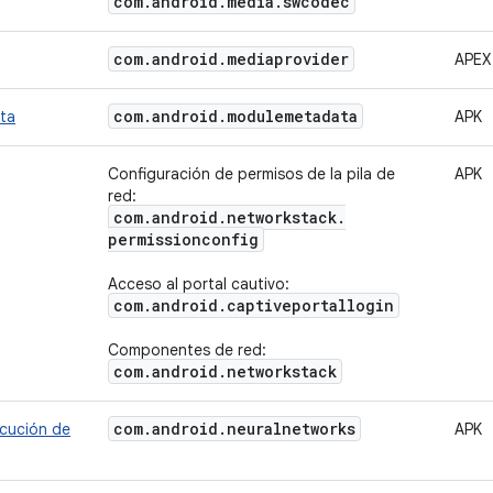
com
.
android
.
media
.
swcodec
com
.
android
.
mediaprovider
APEX
com
.
android
.
modulemetadata
ta
APK
Configuración de permisos de la pila de
APK
red:
com
.
android
.
networkstack
.
permissionconfig
Acceso al portal cautivo:
com
.
android
.
captiveportallogin
Componentes de red:
com
.
android
.
networkstack
com
.
android
.
neuralnetworks
ecución de
APK