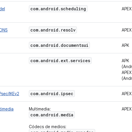
com
.
android
.
scheduling
del
APEX
com
.
android
.
resolv
 DNS
APEX
com
.
android
.
documentsui
APK
com
.
android
.
ext
.
services
APK
(Andr
APEX
(Andr
com
.
android
.
ipsec
Psec/IKEv2
APEX
timedia
Multimedia:
APEX
com
.
android
.
media
Códecs de medios: