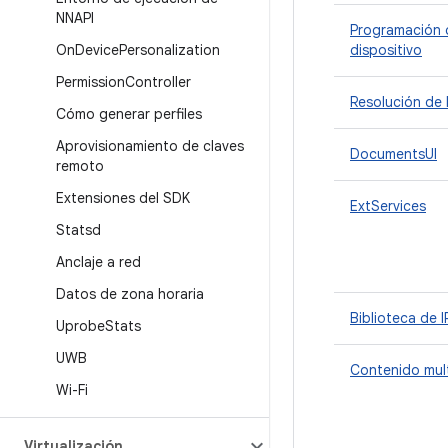
NNAPI
Programación 
On
Device
Personalization
dispositivo
Permission
Controller
Resolución de
Cómo generar perfiles
Aprovisionamiento de claves
DocumentsUI
remoto
Extensiones del SDK
ExtServices
Statsd
Anclaje a red
Datos de zona horaria
Biblioteca de I
Uprobe
Stats
UWB
Contenido mul
Wi-Fi
Virtualización