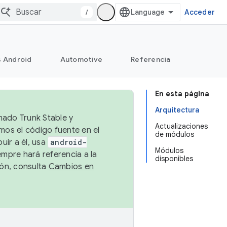
/
Acceder
s Android
Automotive
Referencia
En esta página
Arquitectura
mado Trunk Stable y
Actualizaciones
emos el código fuente en el
de módulos
uir a él, usa
android-
Módulos
empre hará referencia a la
disponibles
ión, consulta
Cambios en