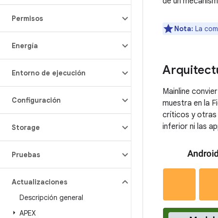
de un mecanism
Permisos
Nota:
La comp
Energía
Arquitect
Entorno de ejecución
Mainline convie
Configuración
muestra en la F
críticos y otra
inferior ni las a
Storage
Pruebas
Actualizaciones
Descripción general
APEX