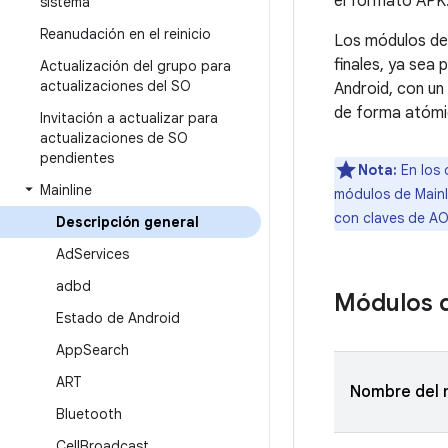
el formato APK
sistema
Reanudación en el reinicio
Los módulos de 
finales, ya sea 
Actualización del grupo para
actualizaciones del SO
Android, con un
de forma atómic
Invitación a actualizar para
actualizaciones de SO
pendientes
Nota:
En los 
Mainline
módulos de Mainl
con claves de AO
Descripción general
Ad
Services
adbd
Módulos d
Estado de Android
App
Search
ART
Nombre del 
Bluetooth
Cell
Broadcast