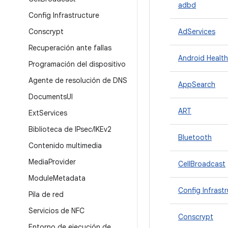
adbd
Config Infrastructure
Conscrypt
AdServices
Recuperación ante fallas
Android Health
Programación del dispositivo
Agente de resolución de DNS
AppSearch
Documents
UI
ART
Ext
Services
Biblioteca de IPsec
/
IKEv2
Bluetooth
Contenido multimedia
Media
Provider
CellBroadcast
Module
Metadata
Config Infrast
Pila de red
Servicios de NFC
Conscrypt
Entorno de ejecución de