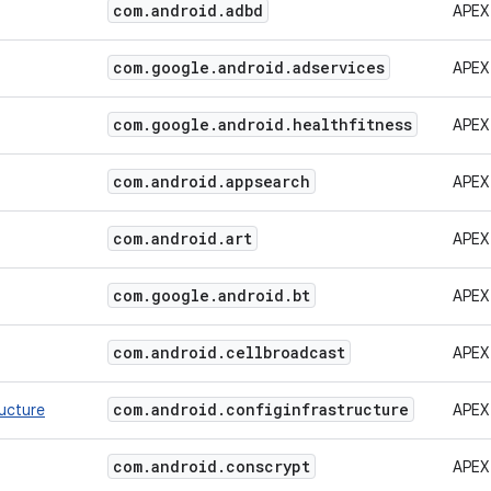
com
.
android
.
adbd
APEX
com
.
google
.
android
.
adservices
APEX
com
.
google
.
android
.
healthfitness
APEX
com
.
android
.
appsearch
APEX
com
.
android
.
art
APEX
com
.
google
.
android
.
bt
APEX
com
.
android
.
cellbroadcast
APEX
com
.
android
.
configinfrastructure
ructure
APEX
com
.
android
.
conscrypt
APEX