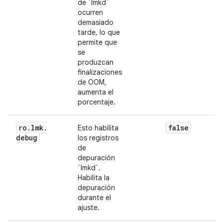
de `lmkd`
ocurren
demasiado
tarde, lo que
permite que
se
produzcan
finalizaciones
de OOM,
aumenta el
porcentaje.
ro
.
lmk
.
false
Esto habilita
debug
los registros
de
depuración
`lmkd`.
Habilita la
depuración
durante el
ajuste.