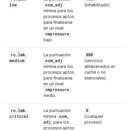
low
oom
_
adj
(inhabilitado)
mínima para los
procesos aptos
para finalizarse
en un nivel
vmpressure
bajo.
ro
.
lmk
.
800
La puntuación
medium
oom
_
adj
(servicios
mínima para los
almacenados en
procesos aptos
caché o no
para finalizarse
esenciales)
en un nivel
vmpressure
medio.
ro
.
lmk
.
0
La puntuación
critical
oom
_
mínima
(cualquier
adj
para los
proceso)
procesos aptos