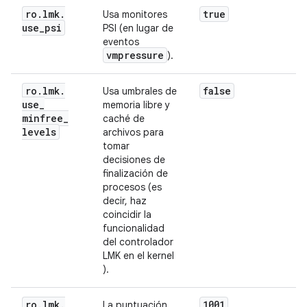
ro
.
lmk
.
true
Usa monitores
use
_
psi
PSI (en lugar de
eventos
vmpressure
).
ro
.
lmk
.
false
Usa umbrales de
use
_
memoria libre y
minfree
_
caché de
levels
archivos para
tomar
decisiones de
finalización de
procesos (es
decir, haz
coincidir la
funcionalidad
del controlador
LMK en el kernel
).
ro
.
lmk
.
1001
La puntuación