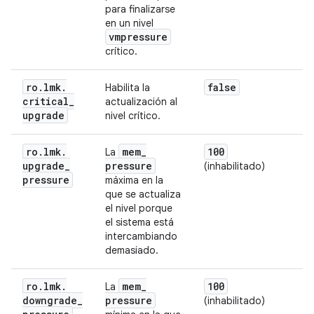
para finalizarse
en un nivel
vmpressure
crítico.
ro
.
lmk
.
false
Habilita la
critical
_
actualización al
upgrade
nivel crítico.
ro
.
lmk
.
mem
_
100
La
upgrade
_
pressure
(inhabilitado)
pressure
máxima en la
que se actualiza
el nivel porque
el sistema está
intercambiando
demasiado.
ro
.
lmk
.
mem
_
100
La
downgrade
_
pressure
(inhabilitado)