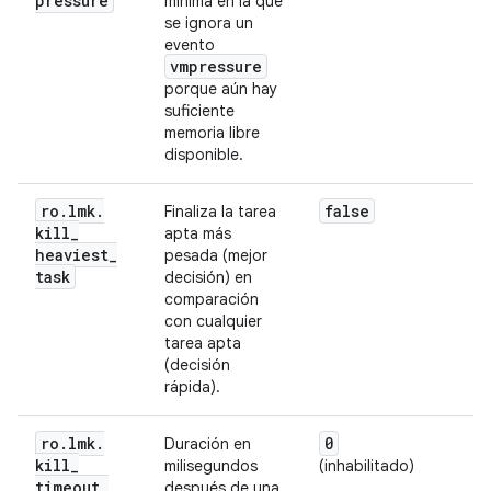
pressure
mínima en la que
se ignora un
evento
vmpressure
porque aún hay
suficiente
memoria libre
disponible.
ro
.
lmk
.
false
Finaliza la tarea
kill
_
apta más
heaviest
_
pesada (mejor
task
decisión) en
comparación
con cualquier
tarea apta
(decisión
rápida).
ro
.
lmk
.
0
Duración en
kill
_
milisegundos
(inhabilitado)
timeout
_
después de una