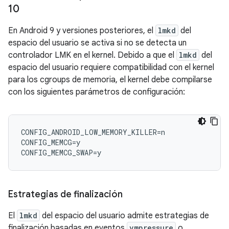
10
En Android 9 y versiones posteriores, el
lmkd
del
espacio del usuario se activa si no se detecta un
controlador LMK en el kernel. Debido a que el
lmkd
del
espacio del usuario requiere compatibilidad con el kernel
para los cgroups de memoria, el kernel debe compilarse
con los siguientes parámetros de configuración:
CONFIG_ANDROID_LOW_MEMORY_KILLER=n

CONFIG_MEMCG=y

Estrategias de finalización
El
lmkd
del espacio del usuario admite estrategias de
finalización basadas en eventos
vmpressure
o