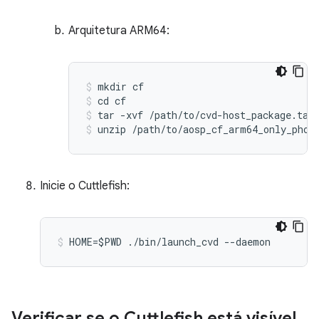
Arquitetura ARM64:
mkdir
cf
cd
cf
tar
-
xvf
/
path
/
to
/
cvd
-
host_package
.
tar
unzip
/
path
/
to
/
aosp_cf_arm64_only_phon
Inicie o Cuttlefish:
HOME=$PWD ./bin/launch_cvd --daemon
Verificar se o Cuttlefish está visível