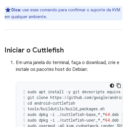
Dica:
use esse comando para confirmar o suporte da KVM
em qualquer ambiente.
Iniciar o Cuttlefish
Em uma janela do terminal, faça o download, crie e
instale os pacotes host do Debian:
sudo
apt
install
-
y
git
devscripts
equivs
c
git
clone
https
:
//
github
.
com
/
google
/
android
cd
android
-
cuttlefish
tools
/
buildutils
/
build_packages
.
sh
sudo
dpkg
-
i
./
cuttlefish
-
base_
*
_
*
64.
deb
||
sudo
dpkg
-
i
./
cuttlefish
-
user_
*
_
*
64.
deb
||
sudo
usermod
-
aG
kvm
,
cvdnetwork
,
render
$
USE