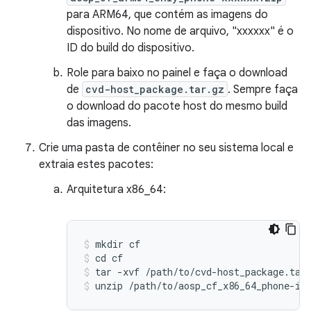
para ARM64, que contém as imagens do
dispositivo. No nome de arquivo, "xxxxxx" é o
ID do build do dispositivo.
Role para baixo no painel e faça o download
de
cvd-host_package.tar.gz
. Sempre faça
o download do pacote host do mesmo build
das imagens.
Crie uma pasta de contêiner no seu sistema local e
extraia estes pacotes:
Arquitetura x86_64:
mkdir
cf
cd
cf
tar
-
xvf
/
path
/
to
/
cvd
-
host_package
.
tar
unzip
/
path
/
to
/
aosp_cf_x86_64_phone
-
im