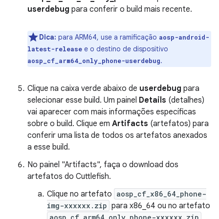
userdebug
para conferir o build mais recente.
Dica:
para ARM64, use a ramificação
aosp-android-
e o destino de dispositivo
latest-release
.
aosp_cf_arm64_only_phone-userdebug
Clique na caixa verde abaixo de
userdebug
para
selecionar esse build. Um painel
Details
(detalhes)
vai aparecer com mais informações específicas
sobre o build. Clique em
Artifacts
(artefatos) para
conferir uma lista de todos os artefatos anexados
a esse build.
No painel "Artifacts", faça o download dos
artefatos do Cuttlefish.
Clique no artefato
aosp_cf_x86_64_phone-
img-xxxxxx.zip
para x86_64 ou no artefato
aosp_cf_arm64_only_phone-xxxxxx.zip