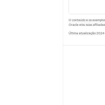
O conteúdo e os exemplos 
Oracle e/ou suas afiliadas
Última atualização 2024
CRIAR
Repositório do Android
Requisitos
Como fazer o download
Visualizar códigos binários
Imagens de fábrica
Códigos binários do driver