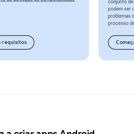
conjunto de
podem ser u
problemas d
processo de
s requisitos
Começ
 a criar apps Android