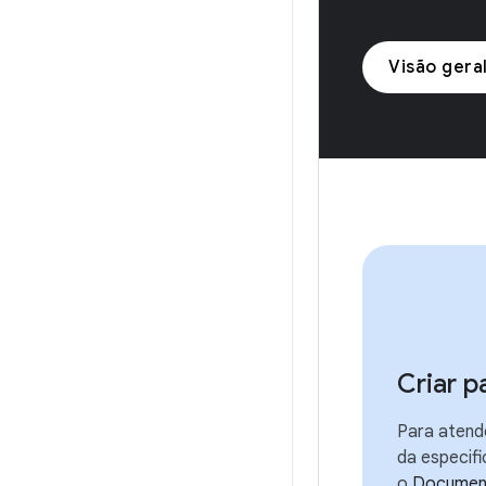
Visão gera
Criar p
Para atend
da especifi
o
Document