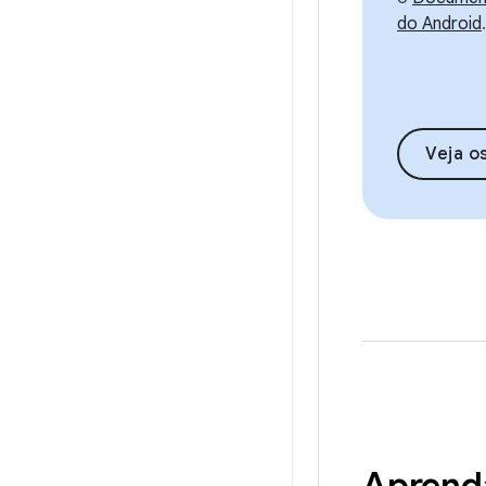
do Android
.
Veja o
Aprenda