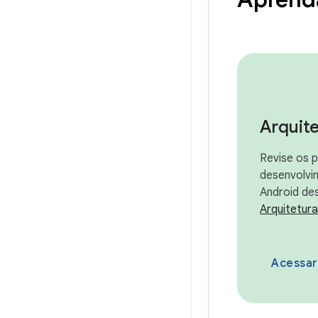
Arquit
Revise os p
desenvolvi
Android de
Arquitetura
Acessar a 