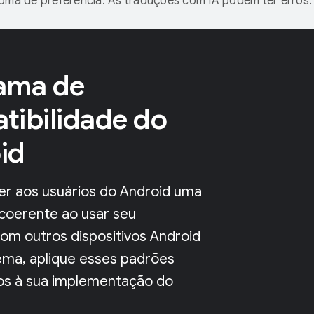
ioma de preferência. As traduções com IA podem ter erros.
ama de
tibilidade do
id
er aos usuários do Android uma
 coerente ao usar seu
com outros dispositivos Android
ema, aplique esses padrões
os à sua implementação do