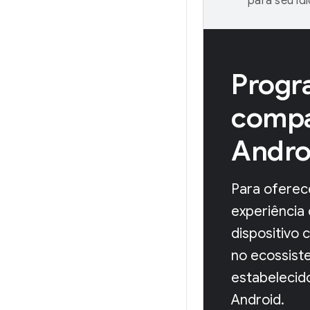
para seu id
Progr
compa
Andro
Para oferec
experiência
dispositivo 
no ecossist
estabelecid
Android.