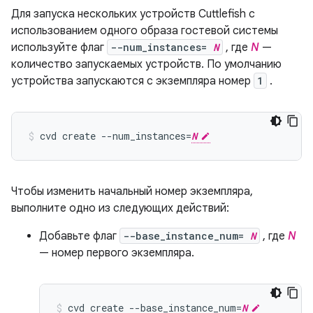
Для запуска нескольких устройств Cuttlefish с
использованием одного образа гостевой системы
используйте флаг
--num_instances=
N
, где
N
—
количество запускаемых устройств. По умолчанию
устройства запускаются с экземпляра номер
1
.
cvd create --num_instances=
N
Чтобы изменить начальный номер экземпляра,
выполните одно из следующих действий:
Добавьте флаг
--base_instance_num=
N
, где
N
— номер первого экземпляра.
cvd create --base_instance_num=
N