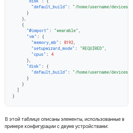
"disk"
:
{
"default_build"
:
"/home/username/devices/c
}
},
{
"@import"
:
"wearable"
,
"vm"
:
{
"memory_mb"
:
8192
,
"setupwizard_mode"
:
"REQUIRED"
,
"cpus"
:
4
},
"disk"
:
{
"default_build"
:
"/home/username/devices/c
}
}
]
}
В этой таблице описаны элементы, использованные в
примере конфигурации с двумя устройствами: