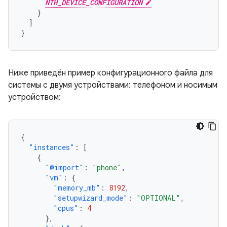
NTH_DEVICE_CONFIGURATION
}
]
}
Ниже приведён пример конфигурационного файла для
системы с двумя устройствами: телефоном и носимым
устройством:
{
"instances"
:
[
{
"@import"
:
"phone"
,
"vm"
:
{
"memory_mb"
:
8192
,
"setupwizard_mode"
:
"OPTIONAL"
,
"cpus"
:
4
},