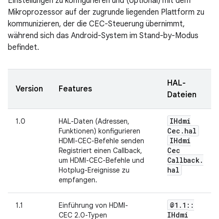
Einstellungen zu konfigurieren und (optional) mit dem
Mikroprozessor auf der zugrunde liegenden Plattform zu
kommunizieren, der die CEC-Steuerung übernimmt,
während sich das Android-System im Stand-by-Modus
befindet.
HAL-
Version
Features
Dateien
IHdmi
1.0
HAL-Daten (Adressen,
Cec
.
hal
Funktionen) konfigurieren
IHdmi
HDMI-CEC-Befehle senden
Cec
Registriert einen Callback,
Callback
.
um HDMI-CEC-Befehle und
hal
Hotplug-Ereignisse zu
empfangen.
@1
.
1
::
1.1
Einführung von HDMI-
IHdmi
CEC 2.0-Typen