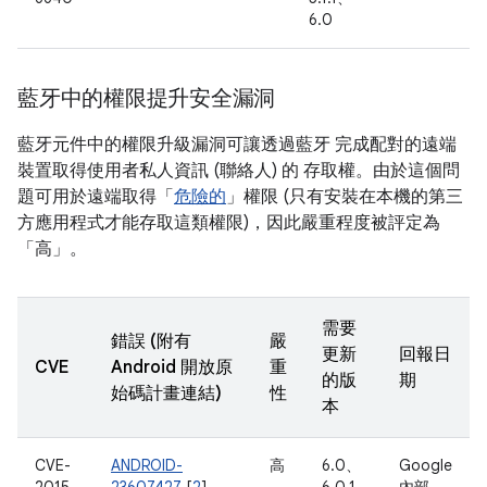
6.0
藍牙中的權限提升安全漏洞
藍牙元件中的權限升級漏洞可讓透過藍牙 完成配對的遠端
裝置取得使用者私人資訊 (聯絡人) 的 存取權。由於這個問
題可用於遠端取得「
危險的
」權限 (只有安裝在本機的第三
方應用程式才能存取這類權限)，因此嚴重程度被評定為
「高」。
需要
錯誤 (附有
嚴
更新
回報日
CVE
Android 開放原
重
的版
期
始碼計畫連結)
性
本
CVE-
ANDROID-
高
6.0、
Google