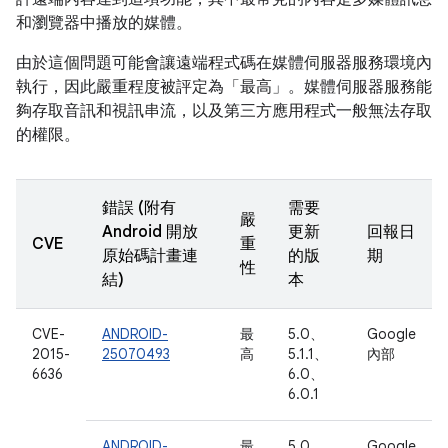
和瀏覽器中播放的媒體。
由於這個問題可能會讓遠端程式碼在媒體伺服器服務環境內
執行，因此嚴重程度被評定為「最高」。媒體伺服器服務能
夠存取音訊和視訊串流，以及第三方應用程式一般無法存取
的權限。
錯誤 (附有
需要
嚴
Android 開放
更新
回報日
CVE
重
原始碼計畫連
的版
期
性
結)
本
CVE-
ANDROID-
最
5.0、
Google
2015-
25070493
高
5.1.1、
內部
6636
6.0、
6.0.1
ANDROID-
最
5.0、
Google