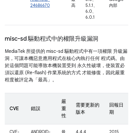
24686670
高
5.1.1、
內部
6.0、
6.0.1
misc-sd 驅動程式中的權限升級漏洞
MediaTek 所提供的 misc-sd 驅動程式中有一項權限 升級漏
洞，可讓本機惡意應用程式在核心內執行任何 程式碼。由
於這個問題可能導致本機裝置受到 永久性破壞，使裝置必
須以還原 (Re-flash) 作業系統的方式 才能修復，因此嚴重
程度被評定為「最高」。
嚴
需要更新的
回報日
CVE
錯誤
重
版本
期
性
CVE-
ANDROID-
最
4.4.4、
2015