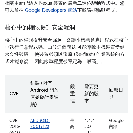
相關更新已納入 Nexus 裝置的最新二進位驅動程式中。您
可以前往
Google Developers 網站
下載這些驅動程式。
核心中的權限提升安全漏洞
核心中的權限提升安全漏洞，會讓本機惡意應用程式在核心
中執行任意程式碼。由於這個問題 可能導致本機裝置受到
永久性破壞， 使裝置必須以還原 (Re-flash) 作業系統的方
式才能修復， 因此嚴重程度被評定為「最高」。
錯誤 (附有
嚴
需要更
Android 開放
回報日
CVE
重
新的版
原始碼計畫連
期
性
本
結)
CVE-
ANDROID-
最
4.4.4、
Google
2015-
20017123
高
5.0、
內部
6640
5.1.1、