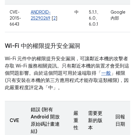
CVE-
ANDROID-
中
5.1.1、
Google
2015-
25290269
[
2
]
6.0、
內部
6643
6.0.1
Wi-Fi 中的權限提升安全漏洞
Wi-Fi 元件中的權限提升安全漏洞，可讓鄰近本機的攻擊者
存取 Wi-Fi 服務相關資訊。只有鄰近本機的裝置才會受到這
個問題影響。由於這個問題可用於遠端取得「
一般
」權限
(只有安裝在本機的第三方應用程式才能存取這類權限)，因
此嚴重程度評定為「中」。
錯誤 (附有
嚴
需要更
Android 開放
回報
CVE
重
新的版
原始碼計畫連
日期
性
本
結)