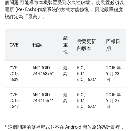
個問題 可能導致本機裝置受到永久性破壞， 使裝置必須以
還原 (Re-flash) 作業系統的方式才能修復， 因此嚴重程度
被評定為「最高」。
嚴
需要更新
回報日
CVE
錯誤
重
的版本
期
性
CVE-
ANDROID-
最
5.0、
2015 年
2015-
24446875*
高
5.1.1、
9 月 23
6639
6.0、6.0.1
日
CVE-
ANDROID-
最
5.0、
2015 年
2015-
24441554*
高
5.1.1、
9 月 27
6647
6.0、6.0.1
日
* 這個問題的修補程式並不在 Android 開放原始碼計畫裡，