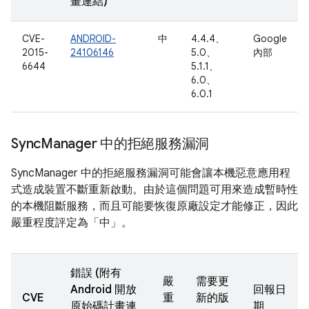
畫連結)
CVE-
ANDROID-
中
4.4.4、
Google
2015-
24106146
5.0、
內部
6644
5.1.1、
6.0、
6.0.1
Sync
Manager 中的拒絕服務漏洞
SyncManager 中的拒絕服務漏洞可能會讓本機惡意應用程
式造成裝置不斷重新啟動。由於這個問題可用來造成暫時性
的本機阻斷服務，而且可能要恢復原廠設定才能修正，因此
嚴重程度評定為「中」。
錯誤 (附有
嚴
需要更
Android 開放
回報日
CVE
重
新的版
原始碼計畫連
期