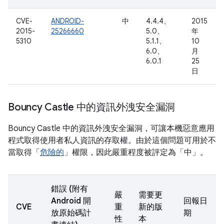
CVE-
ANDROID-
中
4.4.4、
2015
2015-
25266660
5.0、
年
5310
5.1.1、
10
6.0、
月
6.0.1
25
日
Bouncy Castle 中的資訊外洩安全漏洞
Bouncy Castle 中的資訊外洩安全漏洞，可讓本機惡意應用
程式取得使用者私人資訊的存取權。由於這個問題可用於不
當取得「
危險的
」權限，因此嚴重程度被評定為「中」。
錯誤 (附有
嚴
需要更
Android 開
回報日
CVE
重
新的版
放原始碼計
期
性
本