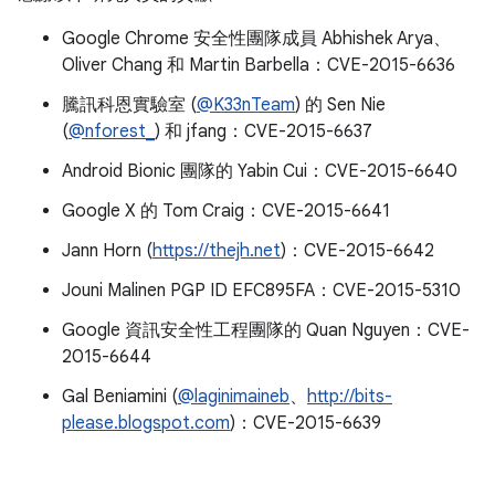
Google Chrome 安全性團隊成員 Abhishek Arya、
Oliver Chang 和 Martin Barbella：CVE-2015-6636
騰訊科恩實驗室 (
@K33nTeam
) 的 Sen Nie
(
@nforest_
) 和 jfang：CVE-2015-6637
Android Bionic 團隊的 Yabin Cui：CVE-2015-6640
Google X 的 Tom Craig：CVE-2015-6641
Jann Horn (
https://thejh.net
)：CVE-2015-6642
Jouni Malinen PGP ID EFC895FA：CVE-2015-5310
Google 資訊安全性工程團隊的 Quan Nguyen：CVE-
2015-6644
Gal Beniamini (
@laginimaineb
、
http://bits-
please.blogspot.com
)：CVE-2015-6639