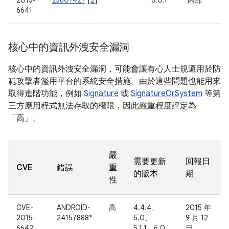
2015-
23607427
[
2
]
6.0.1
內部
6641
核心中的資訊外洩安全漏洞
核心中的資訊外洩安全漏洞，可能會讓有心人士規避用於防
範攻擊者濫用平台的系統安全措施。由於這些問題也能用來
取得進階功能，例如
Signature
或
SignatureOrSystem
等第
三方應用程式無法存取的權限，因此嚴重程度評定為
「高」。
嚴
需要更新
回報日
CVE
錯誤
重
的版本
期
性
CVE-
ANDROID-
高
4.4.4、
2015 年
2015-
24157888*
5.0、
9 月 12
6642
5.1.1、6.0
日