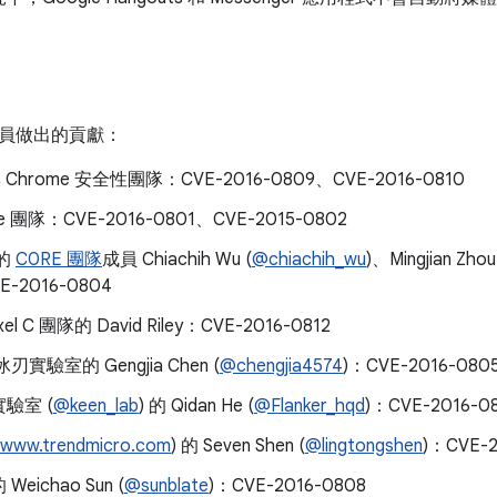
員做出的貢獻：
 與 Chrome 安全性團隊：CVE-2016-0809、CVE-2016-0810
te 團隊：CVE-2016-0801、CVE-2015-0802
的
C0RE 團隊
成員 Chiachih Wu (
@chiachih_wu
)、Mingjian Zhou
E-2016-0804
ixel C 團隊的 David Riley：CVE-2016-0812
冰刃實驗室的 Gengjia Chen (
@chengjia4574
)：CVE-2016-080
驗室 (
@keen_lab
) 的 Qidan He (
@Flanker_hqd
)：CVE-2016-08
www.trendmicro.com
) 的 Seven Shen (
@lingtongshen
)：CVE-2
eichao Sun (
@sunblate
)：CVE-2016-0808