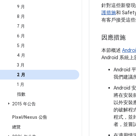
針對這些新發現
9 月
護措施
和 Saf
8 月
有客戶接受這些
7 月
6 月
因應措施
5 月
本節概述
Andr
4 月
Android 
3 月
Andro
2 月
我們建議所
1 月
Andro
指數
將在安裝前發
以外安裝
2015 年公告
的破解程式
程式，並
Pixel
/
Nexus 公告
者，並嘗
總覽
在適用情況下