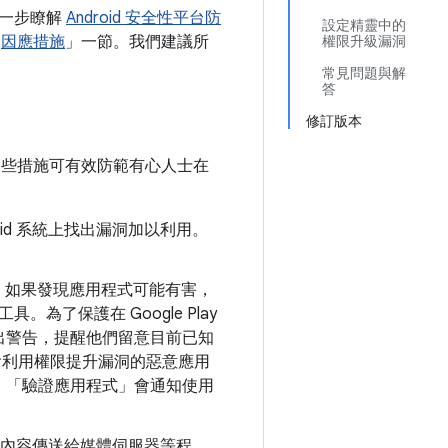
進一步瞭解
Android 安全性平台防
設定精靈中的
「
因應措施
」一節。我們建議所
權限升級漏洞
常見問題與解
答
修訂版本
施。這些措施可有效防範有心人士在
oid 系統上找出漏洞加以利用。
用情形。如果發現應用程式可能有害，
具。為了保護在 Google Play
出警告，提醒他們留意目前已知
知會利用權限提升漏洞的惡意應用
，「驗證應用程式」會通知使用
動將媒體內容傳送給媒體伺服器等程