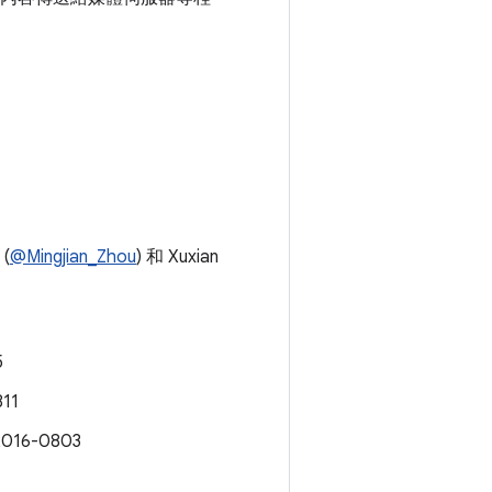
 (
@Mingjian_Zhou
) 和 Xuxian
5
11
016-0803