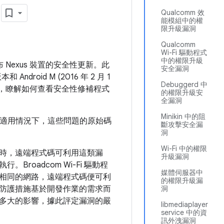
月
Qualcomm 效
能模組中的權
限升級漏洞
Qualcomm
Wi-Fi 驅動程式
中的權限升級
發布 Nexus 裝置的安全性更新。此
安全漏洞
 Android M (2016 年 2 月 1
Debuggerd 中
，瞭解如何查看安全性修補程式
的權限升級安
全漏洞
Minikin 中的阻
知。在適用情況下，這些問題的原始碼
斷攻擊安全漏
洞
Wi-Fi 中的權限
時，遠端程式碼可利用這類漏
升級漏洞
oadcom Wi-Fi 驅動程
媒體伺服器中
相同的網路，遠端程式碼便可利
的權限升級漏
防護措施基於開發作業的需求而
洞
多大的影響，據此評定漏洞的嚴
libmediaplayer
service 中的資
訊外洩漏洞