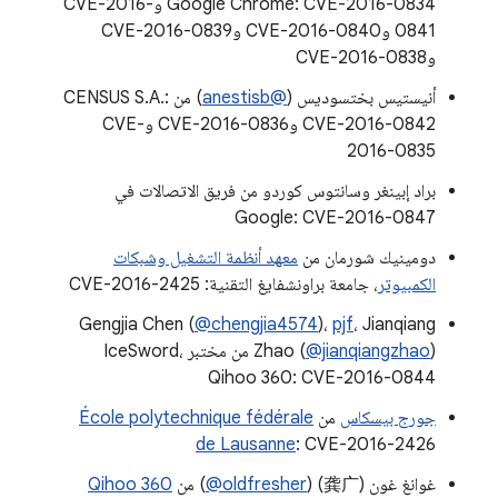
Google Chrome: CVE-2016-0834 وCVE-2016-
0841 وCVE-2016-0840 وCVE-2016-0839
وCVE-2016-0838
أنيستيس بختسوديس (
@anestisb
) من CENSUS S.A.:
CVE-2016-0842 وCVE-2016-0836 وCVE-
2016-0835
براد إبينغر وسانتوس كوردو من فريق الاتصالات في
Google: CVE-2016-0847
دومينيك شورمان من
معهد أنظمة التشغيل وشبكات
الكمبيوتر
، جامعة براونشفايغ التقنية: CVE-2016-2425
Gengjia Chen (
‎@chengjia4574
)،
pjf
، Jianqiang
‎@jianqiangzhao
Zhao (
) من مختبر IceSword،
Qihoo 360: CVE-2016-0844
جورج بيسكاس
من
École polytechnique fédérale
de Lausanne
: CVE-2016-2426
غوانغ غون (龚广) (
‎@oldfresher
) من
Qihoo 360