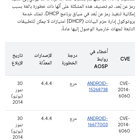
رمز عن بُعد. تم تصنيف هذه المشكلة على أنّها ذات خطورة بالغة بسبب
إمكانية تنفيذ رمز عن بُعد في سياق برنامج DHCP. تملك خدمة
بروتوكول إدارة حزم البيانات (DHCP) امتيازات لا يمكن للتطبيقات
التابعة لجهات خارجية الوصول إليها عادةً.
أخطاء في
درجة
الإصدارات
تاريخ
CVE
روابط
الخطورة
المعدَّلة
الإبلاغ
AOSP
CVE-
ANDROID-
حرِج
4.4.4
30
2014-
15268738
تموز
6060
(يوليو)
2014
CVE-
ANDROID-
حرِج
4.4.4
30
2014-
16677003
تموز
6060
(يوليو)
2014