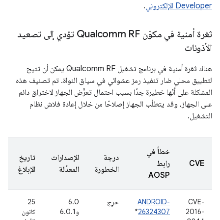
Developer الإلكتروني
.
ثغرة أمنية في مكوّن Qualcomm RF تؤدي إلى تصعيد
الأذونات
هناك ثغرة أمنية في برنامج تشغيل Qualcomm RF يمكن أن تتيح
لتطبيق محلي ضار تنفيذ رمز عشوائي في سياق النواة. تم تصنيف هذه
المشكلة على أنّها خطيرة جدًا بسبب احتمال تعرُّض الجهاز لاختراق دائم
على الجهاز، وقد يتطلّب الجهاز إصلاحًا من خلال إعادة فلاش نظام
التشغيل.
خطأ في
درجة
الإصدارات
تاريخ
CVE
رابط
الخطورة
المعدَّلة
الإبلاغ
AOSP
CVE-
ANDROID-
حرِج
6.0
25
2016-
26324307
*
و6.0.1
كانون