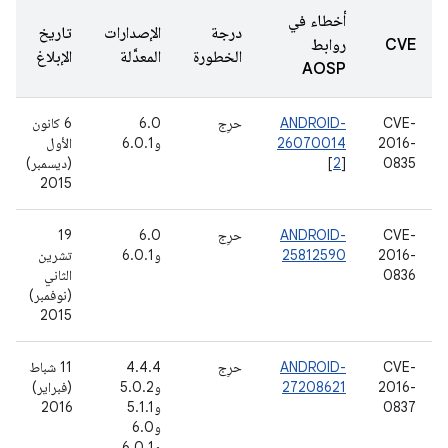
أخطاء في
درجة
الإصدارات
تاريخ
CVE
روابط
الخطورة
المعدَّلة
الإبلاغ
AOSP
CVE-
ANDROID-
حرِج
6.0
6 كانون
2016-
26070014
و6.0.1
الأول
0835
]
2
[
(ديسمبر)
2015
CVE-
ANDROID-
حرِج
6.0
19
2016-
25812590
و6.0.1
تشرين
0836
الثاني
(نوفمبر)
2015
CVE-
ANDROID-
حرِج
4.4.4
11 شباط
2016-
27208621
و5.0.2
(فبراير)
0837
و5.1.1
2016
و6.0
و6.0.1