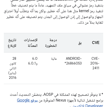
بتنفيذ رمز عشوائي في سياق ملف التمهيد. عادةً ما يتم تصنيف خطأ
تنفيذ رمز kernel مثل هذا على أنّه خطير، ولكن بما أنّه يتطلّب أولاً اختراق
الجهاز والوصول إلى إذن الوصول إلى الجذر، يتم تصنيفه على أنّه خطير
للغاية بدلاً من ذلك.
درجة
الإصدارات
تاريخ
CVE
بق
الخطورة
المعدَّلة
الإبلاغ
CVE-
ANDROID-
عالية
6.0
28
2016-
26866053*
و6.0.1
كانون
2411
الثاني
(يناير)
2016
* لا يتوفّر تصحيح لهذه المشكلة في AOSP. يتضمّن التحديث أحدث
برامج تشغيل ثنائية لأجهزة Nexus المتوفّرة من
موقع Google
Developer الإلكتروني
.