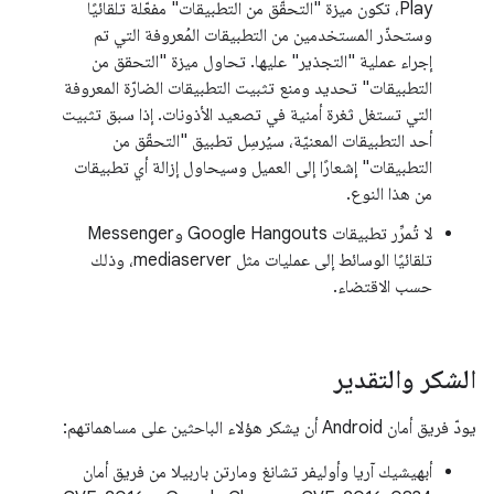
Play، تكون ميزة "التحقّق من التطبيقات" مفعّلة تلقائيًا
وستحذّر المستخدمين من التطبيقات المُعروفة التي تم
إجراء عملية "التجذير" عليها. تحاول ميزة "التحقق من
التطبيقات" تحديد ومنع تثبيت التطبيقات الضارّة المعروفة
التي تستغل ثغرة أمنية في تصعيد الأذونات. إذا سبق تثبيت
أحد التطبيقات المعنيّة، سيُرسِل تطبيق "التحقّق من
التطبيقات" إشعارًا إلى العميل وسيحاول إزالة أي تطبيقات
من هذا النوع.
لا تُمرِّر تطبيقات Google Hangouts وMessenger
تلقائيًا الوسائط إلى عمليات مثل mediaserver، وذلك
حسب الاقتضاء.
الشكر والتقدير
يودّ فريق أمان Android أن يشكر هؤلاء الباحثين على مساهماتهم:
أبهيشيك آريا وأوليفر تشانغ ومارتن باربيلا من فريق أمان