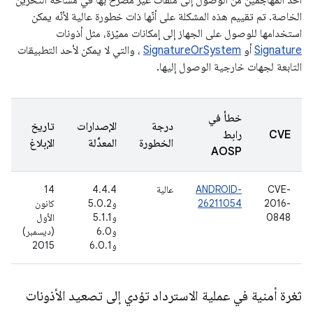
أحد المهاجمين من الوصول إلى ملفات غير مصرّح بها في مساحة التخزين
الخاصة. تم تقييم هذه المشكلة على أنّها ذات خطورة عالية لأنّه يمكن
استخدامها للوصول على الجهاز إلى إمكانات مميّزة، مثل أذونات
Signature
أو
SignatureOrSystem
، والتي لا يمكن لأحد التطبيقات
التابعة لجهات خارجية الوصول إليها.
خطأ في
درجة
الإصدارات
تاريخ
CVE
رابط
الخطورة
المعدَّلة
الإبلاغ
AOSP
CVE-
ANDROID-
عالية
4.4.4
14
2016-
26211054
و5.0.2
كانون
0848
و5.1.1
الأول
و6.0
(ديسمبر)
و6.0.1
2015
ثغرة أمنية في عملية الاسترداد تؤدي إلى تصعيد الأذونات