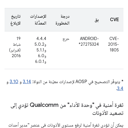
درجة
الإصدارات
تاريخ
CVE
بق
الخطورة
المعدَّلة
الإبلاغ
CVE-
ANDROID-
حرِج
4.4.4
19
2015-
27275324*
و5.0.2
شباط
1805
و5.1.1
(فبراير)
و6.0
2016
و6.0.1
* يتوفّر التصحيح في AOSP لإصدارات معيّنة من النواة:
3.14
و
3.10
و
.
3.4
ثغرة أمنية في "وحدة الأداء" من Qualcomm تؤدي إلى
تصعيد الأذونات
يمكن أن تؤدي ثغرة أمنية لرفع مستوى الأذونات في عنصر "مدير أحداث