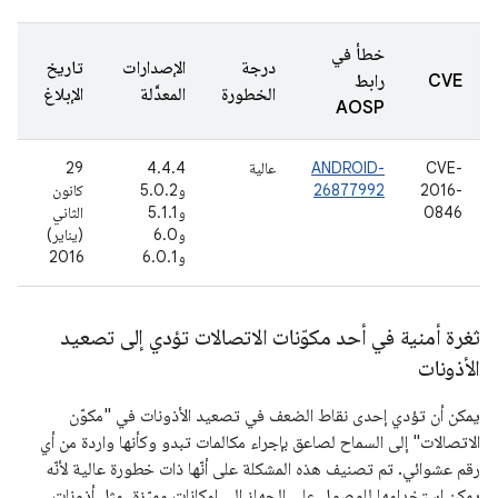
خطأ في
درجة
الإصدارات
تاريخ
CVE
رابط
الخطورة
المعدَّلة
الإبلاغ
AOSP
CVE-
ANDROID-
عالية
4.4.4
29
2016-
26877992
و5.0.2
كانون
0846
و5.1.1
الثاني
و6.0
(يناير)
و6.0.1
2016
ثغرة أمنية في أحد مكوّنات الاتصالات تؤدي إلى تصعيد
الأذونات
يمكن أن تؤدي إحدى نقاط الضعف في تصعيد الأذونات في "مكوّن
الاتصالات" إلى السماح لصاعق بإجراء مكالمات تبدو وكأنها واردة من أي
رقم عشوائي. تم تصنيف هذه المشكلة على أنّها ذات خطورة عالية لأنّه
يمكن استخدامها للوصول على الجهاز إلى إمكانات مميّزة، مثل أذونات