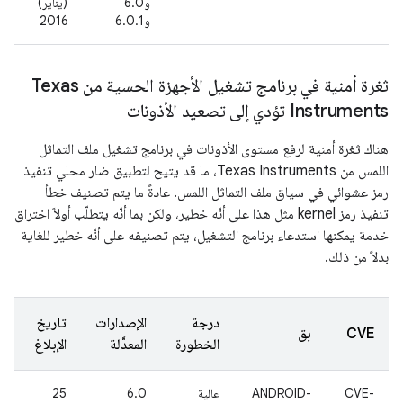
و6.0
(يناير)
و6.0.1
2016
ثغرة أمنية في برنامج تشغيل الأجهزة الحسية من Texas
Instruments تؤدي إلى تصعيد الأذونات
هناك ثغرة أمنية لرفع مستوى الأذونات في برنامج تشغيل ملف التماثل
اللمس من Texas Instruments، ما قد يتيح لتطبيق ضار محلي تنفيذ
رمز عشوائي في سياق ملف التماثل اللمس. عادةً ما يتم تصنيف خطأ
تنفيذ رمز kernel مثل هذا على أنّه خطير، ولكن بما أنّه يتطلّب أولاً اختراق
خدمة يمكنها استدعاء برنامج التشغيل، يتم تصنيفه على أنّه خطير للغاية
بدلاً من ذلك.
درجة
الإصدارات
تاريخ
CVE
بق
الخطورة
المعدَّلة
الإبلاغ
CVE-
ANDROID-
عالية
6.0
25