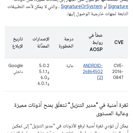
Signature
أو
SignatureOrSystem
، والتي لا يمكن لأحد التطبيقات
التابعة لجهات خارجية الوصول إليها.
خطأ في
درجة
الإصدارات
تاريخ
CVE
روابط
الخطورة
المعدَّلة
الإبلاغ
AOSP
CVE-
ANDROID-
عالية
5.0.2
Google
2016-
26864502
و5.1.1
داخلي
0847
]
2
[
و6.0
و6.0.1
ثغرة أمنية في "مدير التنزيل" تتعلّق بمنح أذونات مميزة
وعالية المستوى
يمكن أن تؤدي ثغرة أمنية لرفع الأذونات في "مدير التنزيل" إلى تمكين