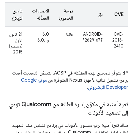
درجة
الإصدارات
تاريخ
CVE
بق
الخطورة
المعدَّلة
الإبلاغ
CVE-
‎ANDROID-
عالية
6.0
21 كانون
2016-
26291677*
و6.0.1
الأول
2410
(ديسمبر)
2015
* لا يتوفّر تصحيح لهذه المشكلة في AOSP. يتضمّن التحديث أحدث
برامج تشغيل ثنائية لأجهزة Nexus المتوفّرة من
موقع Google
Developer الإلكتروني
.
ثغرة أمنية في مكوّن إدارة الطاقة من Qualcomm تؤدي
إلى تصعيد الأذونات
هناك ثغرة أمنية لرفع مستوى الأذونات في برنامج تشغيل ملف التمهيد
لنظام إدارة الطاقة في Qualcomm، ما قد يسمح لتطبيق ضار محلي