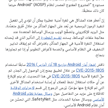
مستودع "المشروع المفتوح المصدر لنظام Android" (AOSP) حيثما
كان ذلك منطبقًا.
إنّ أخطر هذه المشاكل هي ثغرة أمنية خطيرة يمكن أن تؤدي إلى تفعيل
تنفيذ الرموز البرمجية عن بُعد على الجهاز المتأثّر من خلال طُرق متعدّدة،
مثل البريد الإلكتروني وتصفُّح الويب ورسائل الوسائط المتعددة عند
معالجة ملفات الوسائط. يستند
تقييم الخطورة
إلى التأثير الذي قد يُحدثه
استغلال الثغرة الأمنية في الجهاز المتأثّر، بافتراض أنّه تم إيقاف تدابير
التخفيف في النظام الأساسي والخدمة لأغراض التطوير أو إذا تم تجاوزها
بنجاح.
ناقش
إشعار أمان Android بتاريخ 18‏ آذار (مارس) 2016
سابقًا استخدام
CVE-2015-1805
من خلال تطبيق يمنح إذن الوصول إلى الجذر. تم
حلّ الثغرة الأمنية
CVE-2015-1805
في هذا التحديث. لم يتم الإبلاغ
عن أي حالات استغلال نشط للعملاء أو إساءة استخدام المشاكل الأخرى
التي تم الإبلاغ عنها مؤخرًا. يُرجى الرجوع إلى قسم
الإجراءات الوقائية
للاطّلاع على مزيد من التفاصيل حول
وسائل حماية نظام Android
الأساسي
ووسائل حماية الخدمات، مثل SafetyNet، التي تحسِّن من
أمان نظام Android الأساسي.