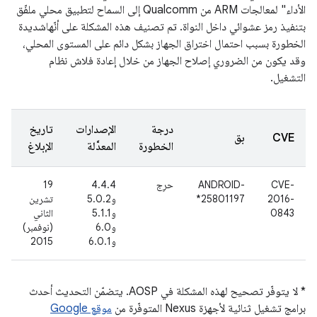
الأداء" لمعالجات ARM من Qualcomm إلى السماح لتطبيق محلي ملفّق
بتنفيذ رمز عشوائي داخل النواة. تم تصنيف هذه المشكلة على أنّهاشديدة
الخطورة بسبب احتمال اختراق الجهاز بشكل دائم على المستوى المحلي،
وقد يكون من الضروري إصلاح الجهاز من خلال إعادة فلاش نظام
التشغيل.
درجة
الإصدارات
تاريخ
CVE
بق
الخطورة
المعدَّلة
الإبلاغ
CVE-
ANDROID-
حرِج
4.4.4
19
2016-
25801197*
و5.0.2
تشرين
0843
و5.1.1
الثاني
و6.0
(نوفمبر)
و6.0.1
2015
* لا يتوفّر تصحيح لهذه المشكلة في AOSP. يتضمّن التحديث أحدث
برامج تشغيل ثنائية لأجهزة Nexus المتوفّرة من
موقع Google