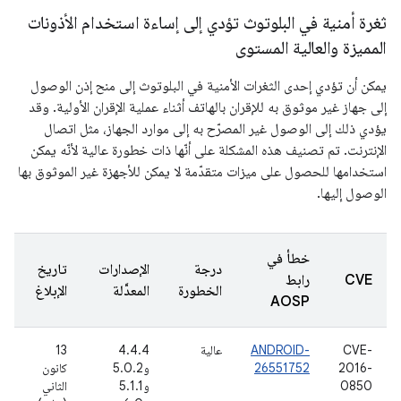
ثغرة أمنية في البلوتوث تؤدي إلى إساءة استخدام الأذونات
المميزة والعالية المستوى
يمكن أن تؤدي إحدى الثغرات الأمنية في البلوتوث إلى منح إذن الوصول
إلى جهاز غير موثوق به للإقران بالهاتف أثناء عملية الإقران الأولية. وقد
يؤدي ذلك إلى الوصول غير المصرّح به إلى موارد الجهاز، مثل اتصال
الإنترنت. تم تصنيف هذه المشكلة على أنّها ذات خطورة عالية لأنّه يمكن
استخدامها للحصول على ميزات متقدّمة لا يمكن للأجهزة غير الموثوق بها
الوصول إليها.
خطأ في
درجة
الإصدارات
تاريخ
CVE
رابط
الخطورة
المعدَّلة
الإبلاغ
AOSP
CVE-
ANDROID-
عالية
4.4.4
13
2016-
26551752
و5.0.2
كانون
0850
و5.1.1
الثاني