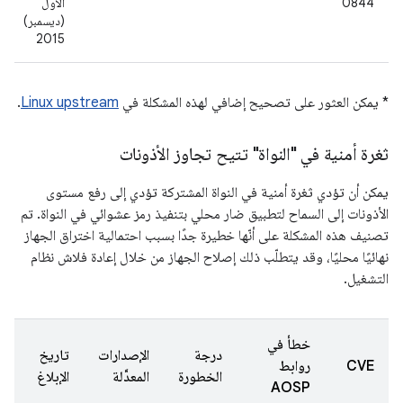
0844
الأول
(ديسمبر)
2015
* يمكن العثور على تصحيح إضافي لهذه المشكلة في
Linux upstream
.
ثغرة أمنية في "النواة" تتيح تجاوز الأذونات
يمكن أن تؤدي ثغرة أمنية في النواة المشتركة تؤدي إلى رفع مستوى
الأذونات إلى السماح لتطبيق ضار محلي بتنفيذ رمز عشوائي في النواة. تم
تصنيف هذه المشكلة على أنّها خطيرة جدًا بسبب احتمالية اختراق الجهاز
نهائيًا محليًا، وقد يتطلّب ذلك إصلاح الجهاز من خلال إعادة فلاش نظام
التشغيل.
خطأ في
درجة
الإصدارات
تاريخ
CVE
روابط
الخطورة
المعدَّلة
الإبلاغ
AOSP