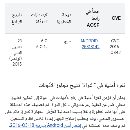
خطأ في
درجة
الإصدارات
تاريخ
CVE
رابط
الخطورة
المعدَّلة
الإبلاغ
AOSP
CVE-
ANDROID-
حرِج
6.0
23
2016-
25818142
و6.0.1
تشرين
0842
الثاني
(نوفمبر)
2015
ثغرة أمنية في "النواة" تتيح تجاوز الأذونات
يمكن أن تؤدي ثغرة أمنية في رفع الأذونات في النواة إلى تمكين تطبيق
محلي ضار من تنفيذ رمز عشوائي داخل النواة. تم تصنيف هذه المشكلة
على أنّها ذات خطورة بالغة بسبب احتمالية تعرُّض الجهاز لاختراق دائم على
المستوى المحلي، وقد يتطلّب إصلاح الجهاز إعادة فلاش نظام التشغيل.
تم وصف هذه المشكلة في
إشعار أمان Android بتاريخ 18‏-03‏-2016
.