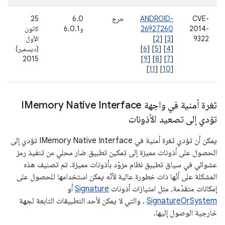
CVE-
ANDROID-
حرِج
6.0
25
2014-
26927260
و6.0.1
كانون
9322
]
3
] [
2
[
الأول
[
4
] [
5
] [
6
]
(ديسمبر)
2015
]
9
] [
8
] [
7
[
]
11
] [
10
[
ثغرة أمنية في واجهة IMemory Native Interface
تؤدي إلى تصعيد الأذونات
يمكن أن تؤدي ثغرة أمنية في IMemory Native Interface تؤدي إلى
الحصول على أذونات مميزة إلى تمكين تطبيق ضار محلي من تنفيذ رمز
عشوائي في سياق تطبيق نظام مزوّد بأذونات مميزة. تم تصنيف هذه
المشكلة على أنّها ذات خطورة عالية لأنّه يمكن استخدامها للحصول على
إمكانات متقدّمة، مثل امتيازات أذونات
Signature
أو
SignatureOrSystem
، والتي لا يمكن لأحد التطبيقات التابعة لجهة
خارجية الوصول إليها.