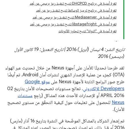
ثغرة أمنية في برنامج DHCPCD تتيح تنفيذ رمز برمجي عن بُعد
ثغرة أمنية في برنامج ترميز الوسائط تتيح تنفيذ رمز عن بُعد
ثغرة أمنية في Mediaserver تتيح تنفيذ رمز برمجي عن بُعد
ثغرة أمنية في libstagefright تتيح تنفيذ رمز برمجي عن بُعد
ثغرة أمنية في "النواة" تتيح تجاوز الأذونات
تاريخ النشر: 4 نيسان (أبريل) 2016 | تاريخ التعديل: 19 كانون الأول
(ديسمبر) 2016
لقد طرحنا تحديثًا للأمان على أجهزة Nexus من خلال تحديث عبر الهواء
(OTA) كجزء من عملية الإصدار الشهري لنشرات أمان Android. تم أيضًا
طرح صور البرامج الثابتة لأجهزة Nexus على
موقع Google
Developers الإلكتروني
. تعالج مستويات تصحيحات الأمان بتاريخ 02
APRIL 2016 أو الإصدارات الأحدث هذه المشاكل (راجِع
مستندات
Nexus
للحصول على تعليمات حول كيفية التحقّق من مستوى تصحيح
الأمان).
تم إشعار الشركاء بالمشاكل الموضّحة في النشرة بتاريخ 16 آذار (مارس)
2016 أو قبل ذلك. تم إصدار تصحيحات رمز المصدر لهذه المشاكل في