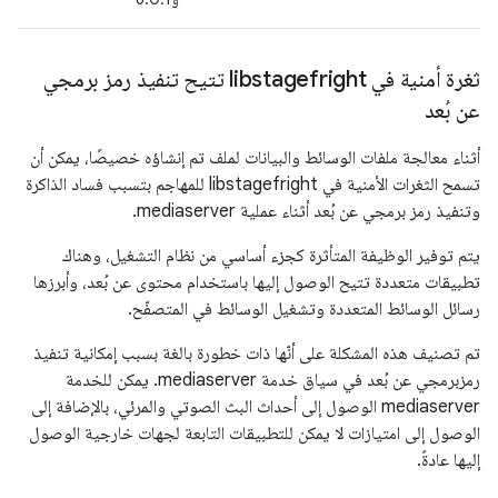
ثغرة أمنية في libstagefright تتيح تنفيذ رمز برمجي
عن بُعد
أثناء معالجة ملفات الوسائط والبيانات لملف تم إنشاؤه خصيصًا، يمكن أن
تسمح الثغرات الأمنية في libstagefright للمهاجم بتسبب فساد الذاكرة
وتنفيذ رمز برمجي عن بُعد أثناء عملية mediaserver.
يتم توفير الوظيفة المتأثرة كجزء أساسي من نظام التشغيل، وهناك
تطبيقات متعددة تتيح الوصول إليها باستخدام محتوى عن بُعد، وأبرزها
رسائل الوسائط المتعددة وتشغيل الوسائط في المتصفّح.
تم تصنيف هذه المشكلة على أنّها ذات خطورة بالغة بسبب إمكانية تنفيذ
رمزبرمجي عن بُعد في سياق خدمة mediaserver. يمكن للخدمة
mediaserver الوصول إلى أحداث البث الصوتي والمرئي، بالإضافة إلى
الوصول إلى امتيازات لا يمكن للتطبيقات التابعة لجهات خارجية الوصول
إليها عادةً.