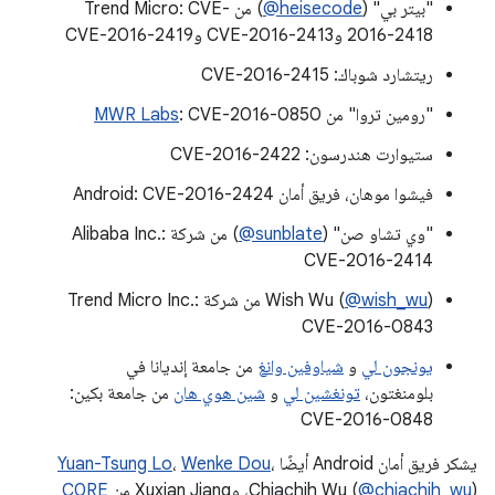
"بيتر بي" (
‎@heisecode
) من Trend Micro: CVE-
2016-2418 وCVE-2016-2413 وCVE-2016-2419
ريتشارد شوباك: CVE-2016-2415
"رومين تروا" من
: CVE-2016-0850
MWR Labs
ستيوارت هندرسون: CVE-2016-2422
فيشوا موهان، فريق أمان Android: CVE-2016-2424
"وي تشاو صن" (
‎@sunblate
) من شركة Alibaba Inc.:
CVE-2016-2414
@wish_wu
Wish Wu (
) من شركة Trend Micro Inc.:
CVE-2016-0843
يونجون لي
و
شياوفين وانغ
من جامعة إنديانا في
بلومنغتون،
تونغشين لي
و
شين هوي هان
من جامعة بكين:
CVE-2016-0848
يشكر فريق أمان Android أيضًا
،
Wenke Dou
،
Yuan-Tsung Lo
)، وXuxian Jiang من
@chiachih_wu
Chiachih Wu (
C0RE