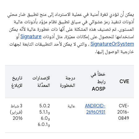
يمكن أن تؤدي ثغرة أمنية في عملية الاسترداد إلى منح تطبيق ضار محلي
أذونات تنفيذ رمز عشوائي في سياق تطبيق نظام مزوّد بأذونات عالية
المستوى. تم تصنيف هذه المشكلة على أنّها ذات خطورة عالية لأنّه يمكن
استخدامها للحصول على إمكانات مميّزة، مثل أذونات
Signature
أو
SignatureOrSystem
، والتي لا يمكن لأحد التطبيقات التابعة لجهات
خارجية الوصول إليها.
خطأ في
درجة
الإصدارات
تاريخ
CVE
رابط
الخطورة
المعدَّلة
الإبلاغ
AOSP
CVE-
ANDROID-
عالية
5.0.2
3 شباط
2016-
26960931
و5.1.1
(فبراير)
0849
و6.0
2016
و6.0.1