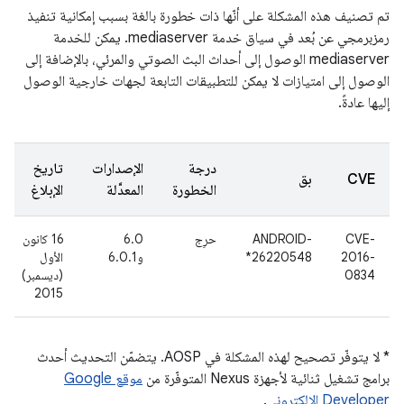
تم تصنيف هذه المشكلة على أنّها ذات خطورة بالغة بسبب إمكانية تنفيذ
رمزبرمجي عن بُعد في سياق خدمة mediaserver. يمكن للخدمة
mediaserver الوصول إلى أحداث البث الصوتي والمرئي، بالإضافة إلى
الوصول إلى امتيازات لا يمكن للتطبيقات التابعة لجهات خارجية الوصول
إليها عادةً.
درجة
الإصدارات
تاريخ
CVE
بق
الخطورة
المعدَّلة
الإبلاغ
CVE-
‎ANDROID-
حرِج
6.0
16 كانون
2016-
26220548*
و6.0.1
الأول
0834
(ديسمبر)
2015
* لا يتوفّر تصحيح لهذه المشكلة في AOSP. يتضمّن التحديث أحدث
برامج تشغيل ثنائية لأجهزة Nexus المتوفّرة من
موقع Google
Developer الإلكتروني
.