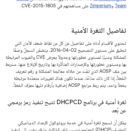
Team
و
Zimperium
على مساهمتهم في CVE-2015-1805.
تفاصيل الثغرة الأمنية
تحتوي الأقسام أدناه على تفاصيل عن كل من نقاط ضعف الأمان التي
تنطبق على مستوى التصحيح ‎2016-04-02. يتضمّن السجلّ وصفًا
للمشكلة وسببًا لمستوى خطورتها وجدولاً يعرض CVE والعيوب المرتبطة
بها ومستوى خطورتها والإصدارات المتأثّرة بها وتاريخ الإبلاغ عنها. سنربط
بين ملف AOSP الذي تمّت من خلاله معالجة المشكلة و رقم تعريف
الخطأ، إذا كان ذلك متاحًا. عندما تكون هناك تغييرات متعدّدة مرتبطة
بخطأ واحد، يتم ربط مراجع AOSP إضافية بأرقام تليها معرّف الخطأ.
ثغرة أمنية في برنامج DHCPCD تتيح تنفيذ رمز برمجي
عن بُعد
يمكن أن تسمح ثغرة أمنية في خدمة بروتوكول الإعداد الديناميكي
للمضيف (DHCP) للمهاجم بتسبب تلف الذاكرة، ما قد يؤدي إلى تنفيذ