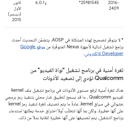
2016-
25981545*
و6.0.1
كانون
2409
الأول
(ديسمبر)
2015
* لا يتوفّر تصحيح لهذه المشكلة في AOSP. يتضمّن التحديث أحدث
برامج تشغيل ثنائية لأجهزة Nexus المتوفّرة من
موقع Google
Developer الإلكتروني
.
ثغرة أمنية في برنامج تشغيل "نواة الفيديو" من
Qualcomm تؤدي إلى تصعيد الأذونات
هناك ثغرة أمنية لرفع مستوى الأذونات في برنامج تشغيل ملف kernel
لفيديو Qualcomm ، ما قد يسمح لتطبيق ضار محلي بتنفيذ رمز برمجي
عشوائي في سياق kernel. عادةً ما يتم تصنيف ثغرة تنفيذ رمز kernel
على أنّها خطيرة، ولكن بما أنّها تتطلّب أولاً اختراق خدمة يمكنها استدعاء
برنامج التشغيل، يتم تصنيفها على أنّها خطيرة للغاية بدلاً من ذلك.