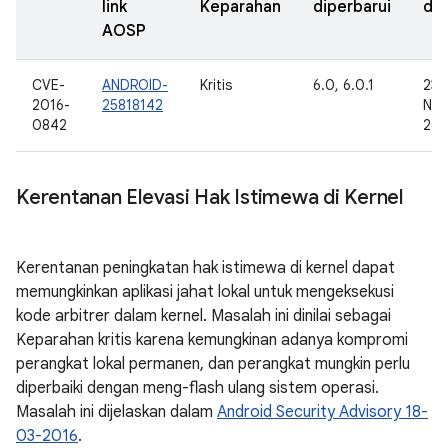
link
Keparahan
diperbarui
dil
AOSP
CVE-
ANDROID-
Kritis
6.0, 6.0.1
23
2016-
25818142
Nov
0842
201
Kerentanan Elevasi Hak Istimewa di Kernel
Kerentanan peningkatan hak istimewa di kernel dapat
memungkinkan aplikasi jahat lokal untuk mengeksekusi
kode arbitrer dalam kernel. Masalah ini dinilai sebagai
Keparahan kritis karena kemungkinan adanya kompromi
perangkat lokal permanen, dan perangkat mungkin perlu
diperbaiki dengan meng-flash ulang sistem operasi.
Masalah ini dijelaskan dalam
Android Security Advisory 18-
03-2016
.