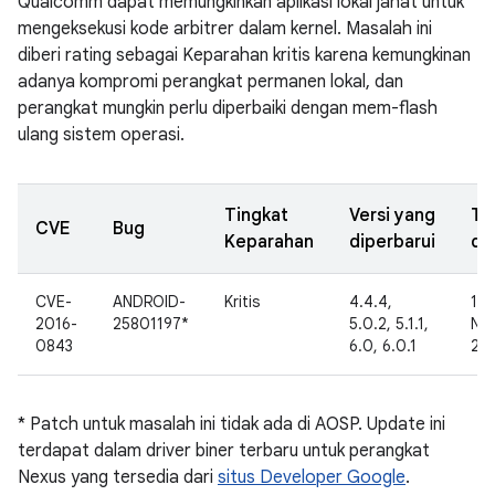
Qualcomm dapat memungkinkan aplikasi lokal jahat untuk
mengeksekusi kode arbitrer dalam kernel. Masalah ini
diberi rating sebagai Keparahan kritis karena kemungkinan
adanya kompromi perangkat permanen lokal, dan
perangkat mungkin perlu diperbaiki dengan mem-flash
ulang sistem operasi.
Tingkat
Versi yang
Ta
CVE
Bug
Keparahan
diperbarui
di
CVE-
ANDROID-
Kritis
4.4.4,
19
2016-
25801197*
5.0.2, 5.1.1,
No
0843
6.0, 6.0.1
20
* Patch untuk masalah ini tidak ada di AOSP. Update ini
terdapat dalam driver biner terbaru untuk perangkat
Nexus yang tersedia dari
situs Developer Google
.