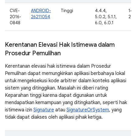
CVE-
ANDROID-
Tinggi
4.4.4,
14 
2016-
26211054
5.0.2, 5.1.1,
201
0848
6.0, 6.0.1
Kerentanan Elevasi Hak Istimewa dalam
Prosedur Pemulihan
Kerentanan elevasi hak istimewa dalam Prosedur
Pemulihan dapat memungkinkan aplikasi berbahaya lokal
untuk mengeksekusi kode arbitrer dalam konteks aplikasi
sistem yang ditinggikan. Masalah ini diberi rating
Keparahan tinggi karena dapat digunakan untuk
mendapatkan kemampuan yang ditingkatkan, seperti hak
istimewa izin
Signature
atau
SignatureOrSystem
, yang
tidak dapat diakses oleh aplikasi pihak ketiga.