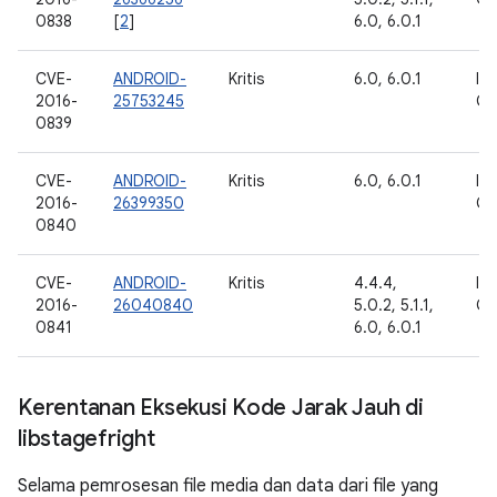
0838
[
2
]
6.0, 6.0.1
CVE-
ANDROID-
Kritis
6.0, 6.0.1
Int
2016-
25753245
Go
0839
CVE-
ANDROID-
Kritis
6.0, 6.0.1
Int
2016-
26399350
Go
0840
CVE-
ANDROID-
Kritis
4.4.4,
Int
2016-
26040840
5.0.2, 5.1.1,
Go
0841
6.0, 6.0.1
Kerentanan Eksekusi Kode Jarak Jauh di
libstagefright
Selama pemrosesan file media dan data dari file yang