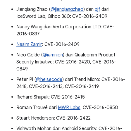
Jianqiang Zhao (
@jianqiangzhao
) dan
pjf
dari
IceSword Lab, Qihoo 360: CVE-2016-2409
Nancy Wang dari Vertu Corporation LTD: CVE-
2016-0837
Nasim Zamir
: CVE-2016-2409
Nico Golde (
@iamnion
) dari Qualcomm Product
Security Initiative: CVE-2016-2420, CVE-2016-
0849
Peter Pi (
@heisecode
) dari Trend Micro: CVE-2016-
2418, CVE-2016-2413, CVE-2016-2419
Richard Shupak: CVE-2016-2415
Romain Trouvé dari
MWR Labs
: CVE-2016-0850
Stuart Henderson: CVE-2016-2422
Vishwath Mohan dari Android Security: CVE-2016-