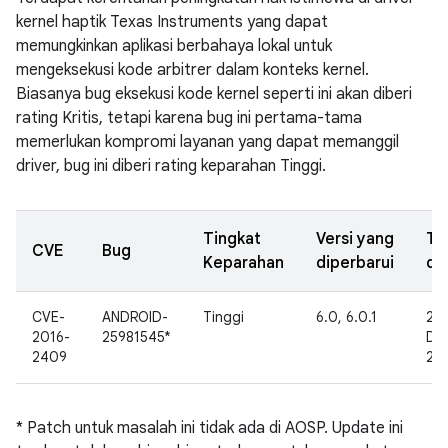
kernel haptik Texas Instruments yang dapat
memungkinkan aplikasi berbahaya lokal untuk
mengeksekusi kode arbitrer dalam konteks kernel.
Biasanya bug eksekusi kode kernel seperti ini akan diberi
rating Kritis, tetapi karena bug ini pertama-tama
memerlukan kompromi layanan yang dapat memanggil
driver, bug ini diberi rating keparahan Tinggi.
Tingkat
Versi yang
Ta
CVE
Bug
Keparahan
diperbarui
di
CVE-
ANDROID-
Tinggi
6.0, 6.0.1
25
2016-
25981545*
De
2409
20
* Patch untuk masalah ini tidak ada di AOSP. Update ini