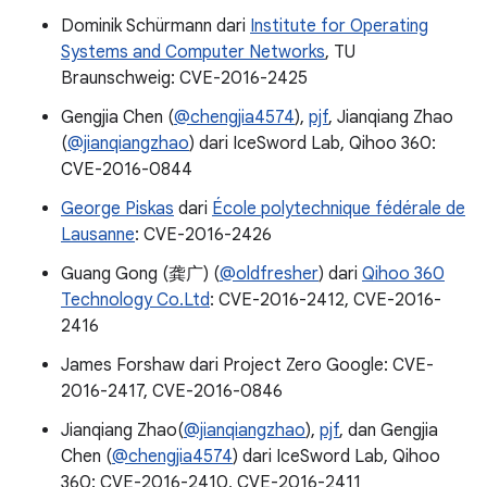
Dominik Schürmann dari
Institute for Operating
Systems and Computer Networks
, TU
Braunschweig: CVE-2016-2425
Gengjia Chen (
@chengjia4574
),
pjf
, Jianqiang Zhao
(
@jianqiangzhao
) dari IceSword Lab, Qihoo 360:
CVE-2016-0844
George Piskas
dari
École polytechnique fédérale de
Lausanne
: CVE-2016-2426
Guang Gong (龚广) (
@oldfresher
) dari
Qihoo 360
Technology Co.Ltd
: CVE-2016-2412, CVE-2016-
2416
James Forshaw dari Project Zero Google: CVE-
2016-2417, CVE-2016-0846
Jianqiang Zhao(
@jianqiangzhao
),
pjf
, dan Gengjia
Chen (
@chengjia4574
) dari IceSword Lab, Qihoo
360: CVE-2016-2410, CVE-2016-2411