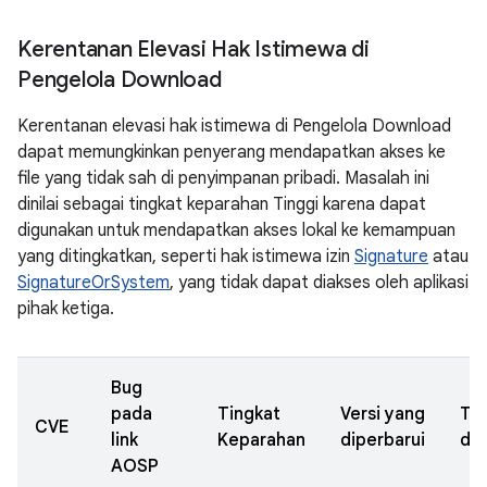
Kerentanan Elevasi Hak Istimewa di
Pengelola Download
Kerentanan elevasi hak istimewa di Pengelola Download
dapat memungkinkan penyerang mendapatkan akses ke
file yang tidak sah di penyimpanan pribadi. Masalah ini
dinilai sebagai tingkat keparahan Tinggi karena dapat
digunakan untuk mendapatkan akses lokal ke kemampuan
yang ditingkatkan, seperti hak istimewa izin
Signature
atau
SignatureOrSystem
, yang tidak dapat diakses oleh aplikasi
pihak ketiga.
Bug
pada
Tingkat
Versi yang
Ta
CVE
link
Keparahan
diperbarui
dil
AOSP