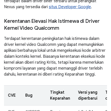
terdapat dalam driver biner terbaru untuk perangkat
Nexus yang tersedia dari
situs Developer Google
.
Kerentanan Elevasi Hak Istimewa di Driver
Kernel Video Qualcomm
Terdapat kerentanan peningkatan hak istimewa dalam
driver kernel video Qualcomm yang dapat memungkinkan
aplikasi berbahaya lokal untuk mengeksekusi kode arbitrer
dalam konteks kernel. Biasanya kerentanan eksekusi kode
kernel akan diberi rating Kritis, tetapi karena memerlukan
kompromi layanan yang dapat memanggil driver terlebih
dahulu, kerentanan ini diberi rating Keparahan tinggi.
Tingkat
Versi yang
Ta
CVE
Bug
Keparahan
diperbarui
di