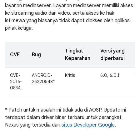
layanan mediaserver. Layanan mediaserver memiliki akses
ke streaming audio dan video, serta akses ke hak
istimewa yang biasanya tidak dapat diakses oleh aplikasi
pihak ketiga.
Tingkat
Versi yang
T
CVE
Bug
Keparahan
diperbarui
di
CVE-
ANDROID-
Kritis
6.0, 6.0.1
16
2016-
26220548*
0834
* Patch untuk masalah ini tidak ada di AOSP. Update ini
terdapat dalam driver biner terbaru untuk perangkat
Nexus yang tersedia dari
situs Developer Google
.