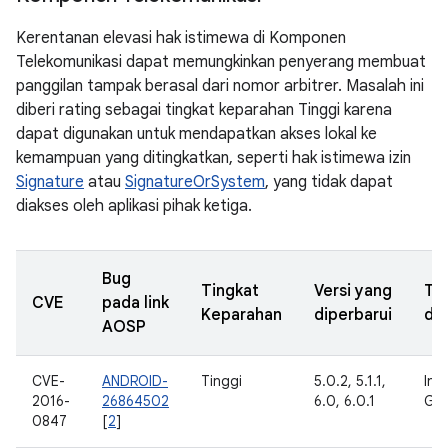
Kerentanan elevasi hak istimewa di Komponen
Telekomunikasi dapat memungkinkan penyerang membuat
panggilan tampak berasal dari nomor arbitrer. Masalah ini
diberi rating sebagai tingkat keparahan Tinggi karena
dapat digunakan untuk mendapatkan akses lokal ke
kemampuan yang ditingkatkan, seperti hak istimewa izin
Signature
atau
SignatureOrSystem
, yang tidak dapat
diakses oleh aplikasi pihak ketiga.
Bug
Tingkat
Versi yang
Ta
CVE
pada link
Keparahan
diperbarui
dil
AOSP
CVE-
ANDROID-
Tinggi
5.0.2, 5.1.1,
Int
2016-
26864502
6.0, 6.0.1
Go
0847
[
2
]