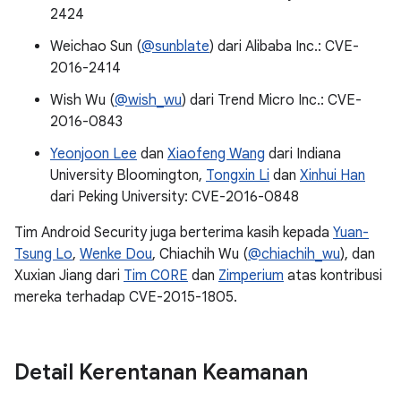
2424
Weichao Sun (
@sunblate
) dari Alibaba Inc.: CVE-
2016-2414
Wish Wu (
@wish_wu
) dari Trend Micro Inc.: CVE-
2016-0843
Yeonjoon Lee
dan
Xiaofeng Wang
dari Indiana
University Bloomington,
Tongxin Li
dan
Xinhui Han
dari Peking University: CVE-2016-0848
Tim Android Security juga berterima kasih kepada
Yuan-
Tsung Lo
,
Wenke Dou
, Chiachih Wu (
@chiachih_wu
), dan
Xuxian Jiang dari
Tim C0RE
dan
Zimperium
atas kontribusi
mereka terhadap CVE-2015-1805.
Detail Kerentanan Keamanan