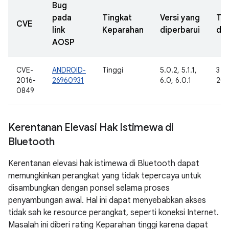
Bug
pada
Tingkat
Versi yang
Ta
CVE
link
Keparahan
diperbarui
dil
AOSP
CVE-
ANDROID-
Tinggi
5.0.2, 5.1.1,
3 F
2016-
26960931
6.0, 6.0.1
201
0849
Kerentanan Elevasi Hak Istimewa di
Bluetooth
Kerentanan elevasi hak istimewa di Bluetooth dapat
memungkinkan perangkat yang tidak tepercaya untuk
disambungkan dengan ponsel selama proses
penyambungan awal. Hal ini dapat menyebabkan akses
tidak sah ke resource perangkat, seperti koneksi Internet.
Masalah ini diberi rating Keparahan tinggi karena dapat