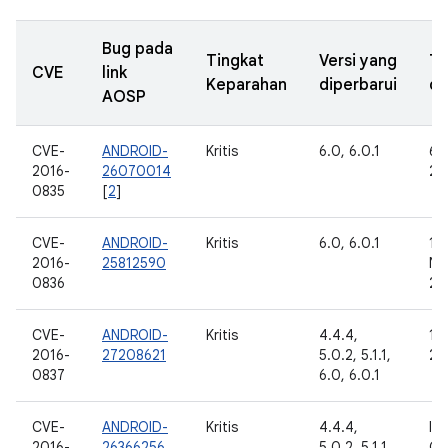
Bug pada
Tingkat
Versi yang
Ta
CVE
link
Keparahan
diperbarui
di
AOSP
CVE-
ANDROID-
Kritis
6.0, 6.0.1
6 
2016-
26070014
20
0835
[
2
]
CVE-
ANDROID-
Kritis
6.0, 6.0.1
19
2016-
25812590
No
0836
20
CVE-
ANDROID-
Kritis
4.4.4,
11 
2016-
27208621
5.0.2, 5.1.1,
20
0837
6.0, 6.0.1
CVE-
ANDROID-
Kritis
4.4.4,
Int
2016-
26366256
5.0.2, 5.1.1,
Go