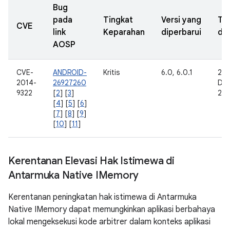
Bug
pada
Tingkat
Versi yang
Ta
CVE
link
Keparahan
diperbarui
dil
AOSP
CVE-
ANDROID-
Kritis
6.0, 6.0.1
25
2014-
26927260
De
9322
[
2
] [
3
]
201
[
4
] [
5
] [
6
]
[
7
] [
8
] [
9
]
[
10
] [
11
]
Kerentanan Elevasi Hak Istimewa di
Antarmuka Native IMemory
Kerentanan peningkatan hak istimewa di Antarmuka
Native IMemory dapat memungkinkan aplikasi berbahaya
lokal mengeksekusi kode arbitrer dalam konteks aplikasi