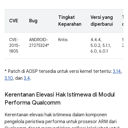
Tingkat
Versi yang
Ta
CVE
Bug
Keparahan
diperbarui
di
CVE-
ANDROID-
Kritis
4.4.4,
19 
2015-
27275324*
5.0.2, 5.1.1,
20
1805
6.0, 6.0.1
* Patch di AOSP tersedia untuk versi kernel tertentu:
3.14
,
3.10
, dan
3.4
.
Kerentanan Elevasi Hak Istimewa di Modul
Performa Qualcomm
Kerentanan elevasi hak istimewa dalam komponen
pengelola peristiwa performa untuk prosesor ARM dari