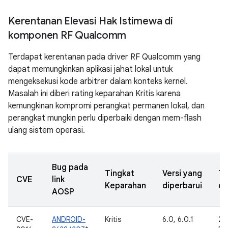
Kerentanan Elevasi Hak Istimewa di
komponen RF Qualcomm
Terdapat kerentanan pada driver RF Qualcomm yang
dapat memungkinkan aplikasi jahat lokal untuk
mengeksekusi kode arbitrer dalam konteks kernel.
Masalah ini diberi rating keparahan Kritis karena
kemungkinan kompromi perangkat permanen lokal, dan
perangkat mungkin perlu diperbaiki dengan mem-flash
ulang sistem operasi.
Bug pada
Tingkat
Versi yang
Ta
CVE
link
Keparahan
diperbarui
di
AOSP
CVE-
ANDROID-
Kritis
6.0, 6.0.1
25