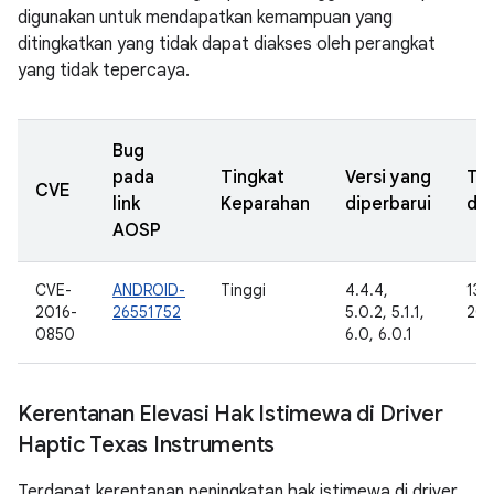
digunakan untuk mendapatkan kemampuan yang
ditingkatkan yang tidak dapat diakses oleh perangkat
yang tidak tepercaya.
Bug
pada
Tingkat
Versi yang
Ta
CVE
link
Keparahan
diperbarui
dil
AOSP
CVE-
ANDROID-
Tinggi
4.4.4,
13 
2016-
26551752
5.0.2, 5.1.1,
201
0850
6.0, 6.0.1
Kerentanan Elevasi Hak Istimewa di Driver
Haptic Texas Instruments
Terdapat kerentanan peningkatan hak istimewa di driver