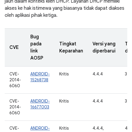
jauh dalam konteks klien DHCP. Layanan DHCP memiliki
akses ke hak istimewa yang biasanya tidak dapat diakses
oleh aplikasi pihak ketiga.
Bug
pada
Tingkat
Versi yang
Ta
CVE
link
Keparahan
diperbarui
dil
AOSP
CVE-
ANDROID-
Kritis
4.4.4
30 
2014-
15268738
6060
CVE-
ANDROID-
Kritis
4.4.4
30 
2014-
16677003
6060
CVE-
ANDROID-
Kritis
4.4.4,
4 J