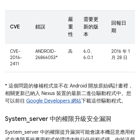
嚴
需要更
回報日
CVE
錯誤
重
新的版
期
性
本
CVE-
ANDROID-
高
6.0、
2016 年 1
2016-
26866053*
6.0.1
月 28 日
2411
* 這個問題的修補程式並不在 Android 開放原始碼計畫裡，
相關更新已納入 Nexus 裝置的最新二進位驅動程式中。您
可以前往
Google Developers 網站
下載這些驅動程式。
System
_
server 中的權限升級安全漏洞
System_server 中的權限提升漏洞可能會讓本機惡意應用程
式在進階系統應用程式的環境內執行任何程式碼。由於這個