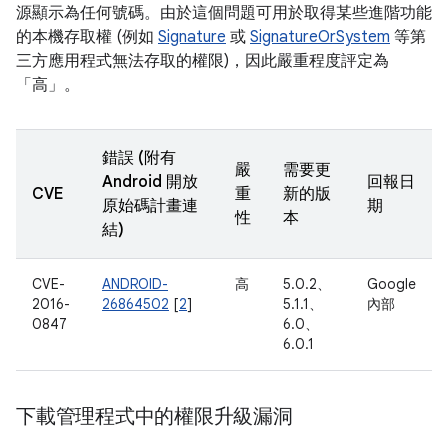
源顯示為任何號碼。由於這個問題可用於取得某些進階功能
的本機存取權 (例如
Signature
或
SignatureOrSystem
等第
三方應用程式無法存取的權限)，因此嚴重程度評定為
「高」。
錯誤 (附有
嚴
需要更
Android 開放
回報日
CVE
重
新的版
原始碼計畫連
期
性
本
結)
CVE-
ANDROID-
高
5.0.2、
Google
2016-
26864502
[
2
]
5.1.1、
內部
0847
6.0、
6.0.1
下載管理程式中的權限升級漏洞