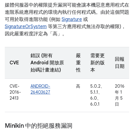
媒體伺服器中的權限提升漏洞可能會讓本機惡意應用程式在
進階系統應用程式的環境內執行任何程式碼。由於這個問題
可用於取得進階功能 (例如
Signature
或
SignatureOrSystem
等第三方應用程式無法存取的權限)，
因此嚴重程度評定為「高」。
錯誤 (附有
嚴
需要更
回報
CVE
Android 開放原
重
新的版
日期
始碼計畫連結)
性
本
CVE-
ANDROID-
高
5.0.2、
2016
2016-
26403627
5.1.1、
年 1
2413
6.0、
月 5
6.0.1
日
Minikin 中的拒絕服務漏洞