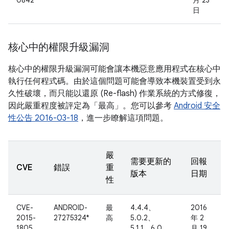
0842
月 23
日
核心中的權限升級漏洞
核心中的權限升級漏洞可能會讓本機惡意應用程式在核心中
執行任何程式碼。由於這個問題可能會導致本機裝置受到永
久性破壞，而只能以還原 (Re-flash) 作業系統的方式修復，
因此嚴重程度被評定為「最高」。您可以參考
Android 安全
性公告 2016-03-18
，進一步瞭解這項問題。
嚴
需要更新的
回報
CVE
錯誤
重
版本
日期
性
CVE-
ANDROID-
最
4.4.4、
2016
2015-
27275324*
高
5.0.2、
年 2
1805
5.1.1、6.0、
月 19