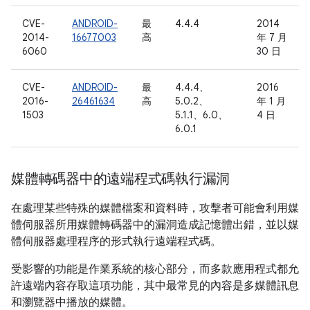
CVE-
ANDROID-
最
4.4.4
2014
2014-
16677003
高
年 7 月
6060
30 日
CVE-
ANDROID-
最
4.4.4、
2016
2016-
26461634
高
5.0.2、
年 1 月
1503
5.1.1、6.0、
4 日
6.0.1
媒體轉碼器中的遠端程式碼執行漏洞
在處理某些特殊的媒體檔案和資料時，攻擊者可能會利用媒
體伺服器所用媒體轉碼器中的漏洞造成記憶體出錯，並以媒
體伺服器處理程序的形式執行遠端程式碼。
受影響的功能是作業系統的核心部分，而多款應用程式都允
許遠端內容存取這項功能，其中最常見的內容是多媒體訊息
和瀏覽器中播放的媒體。