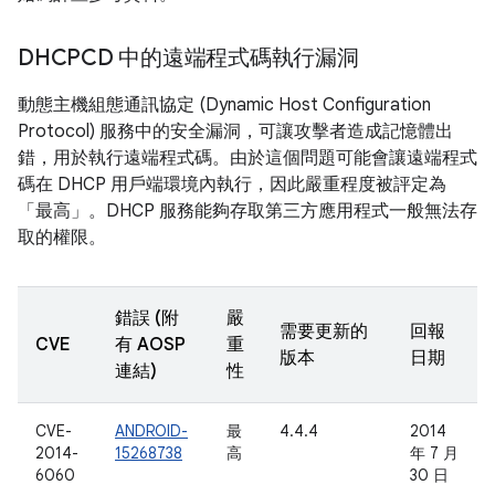
DHCPCD 中的遠端程式碼執行漏洞
動態主機組態通訊協定 (Dynamic Host Configuration
Protocol) 服務中的安全漏洞，可讓攻擊者造成記憶體出
錯，用於執行遠端程式碼。由於這個問題可能會讓遠端程式
碼在 DHCP 用戶端環境內執行，因此嚴重程度被評定為
「最高」。DHCP 服務能夠存取第三方應用程式一般無法存
取的權限。
錯誤 (附
嚴
需要更新的
回報
CVE
有 AOSP
重
版本
日期
連結)
性
CVE-
ANDROID-
最
4.4.4
2014
2014-
15268738
高
年 7 月
6060
30 日