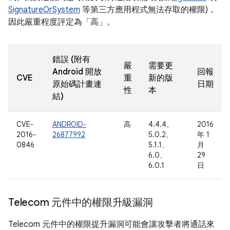
SignatureOrSystem
等第三方應用程式無法存取的權限)，
因此嚴重程度評定為「高」。
錯誤 (附有
嚴
需要更
Android 開放
回報
CVE
重
新的版
原始碼計畫連
日期
性
本
結)
CVE-
ANDROID-
高
4.4.4、
2016
2016-
26877992
5.0.2、
年 1
0846
5.1.1、
月
6.0、
29
6.0.1
日
Telecom 元件中的權限升級漏洞
Telecom 元件中的權限提升漏洞可能會讓攻擊者將通話來