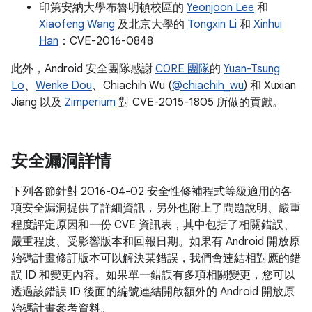
印第安納大學布魯明頓校區的
Yeonjoon Lee
和
Xiaofeng Wang
及北京大學的
Tongxin Li
和
Xinhui
Han
：CVE-2016-0848
此外，Android 安全團隊感謝
C0RE 團隊
的
Yuan-Tsung
Lo
、
Wenke Dou
、Chiachih Wu (
@chiachih_wu
) 和 Xuxian
Jiang 以及
Zimperium
對 CVE-2015-1805 所做的貢獻。
安全漏洞詳情
下列各節針對 2016-04-02 安全性修補程式等級適用的各
項安全漏洞提供了詳細資訊，另外也附上了問題說明、嚴重
程度評定原因和一份 CVE 資訊表，其中包括了相關錯誤、
嚴重程度、受影響版本和回報日期。如果有 Android 開放原
始碼計畫修訂版本可以解決某錯誤，我們會連結相對應的錯
誤 ID 和變更內容。如果單一錯誤有多項相關變更，您可以
透過該錯誤 ID 後面的編號連結開啟額外的 Android 開放原
始碼計畫參考資料。