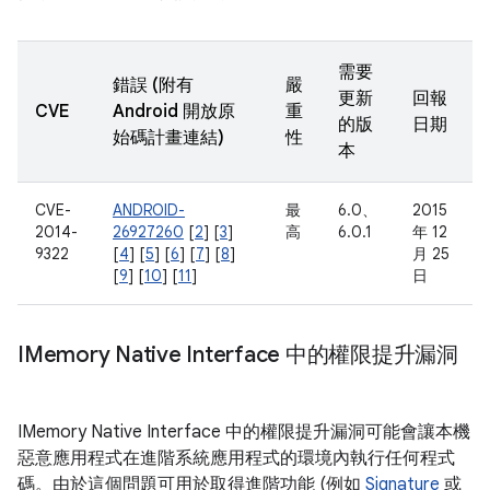
需要
錯誤 (附有
嚴
更新
回報
CVE
Android 開放原
重
的版
日期
始碼計畫連結)
性
本
CVE-
ANDROID-
最
6.0、
2015
2014-
26927260
[
2
] [
3
]
高
6.0.1
年 12
9322
[
4
] [
5
] [
6
] [
7
] [
8
]
月 25
[
9
] [
10
] [
11
]
日
IMemory Native Interface 中的權限提升漏洞
IMemory Native Interface 中的權限提升漏洞可能會讓本機
惡意應用程式在進階系統應用程式的環境內執行任何程式
碼。由於這個問題可用於取得進階功能 (例如
Signature
或