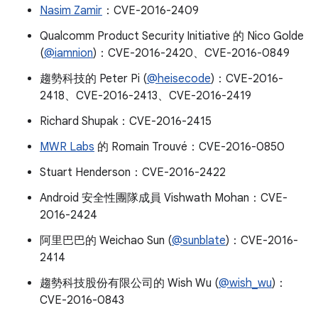
Nasim Zamir
：CVE-2016-2409
Qualcomm Product Security Initiative 的 Nico Golde
(
@iamnion
)：CVE-2016-2420、CVE-2016-0849
趨勢科技的 Peter Pi (
@heisecode
)：CVE-2016-
2418、CVE-2016-2413、CVE-2016-2419
Richard Shupak：CVE-2016-2415
MWR Labs
的 Romain Trouvé：CVE-2016-0850
Stuart Henderson：CVE-2016-2422
Android 安全性團隊成員 Vishwath Mohan：CVE-
2016-2424
阿里巴巴的 Weichao Sun (
@sunblate
)：CVE-2016-
2414
趨勢科技股份有限公司的 Wish Wu (
@wish_wu
)：
CVE-2016-0843