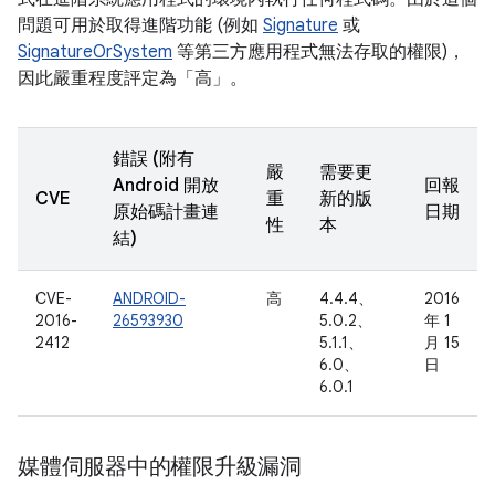
問題可用於取得進階功能 (例如
Signature
或
SignatureOrSystem
等第三方應用程式無法存取的權限)，
因此嚴重程度評定為「高」。
錯誤 (附有
嚴
需要更
Android 開放
回報
CVE
重
新的版
原始碼計畫連
日期
性
本
結)
CVE-
ANDROID-
高
4.4.4、
2016
2016-
26593930
5.0.2、
年 1
2412
5.1.1、
月 15
6.0、
日
6.0.1
媒體伺服器中的權限升級漏洞