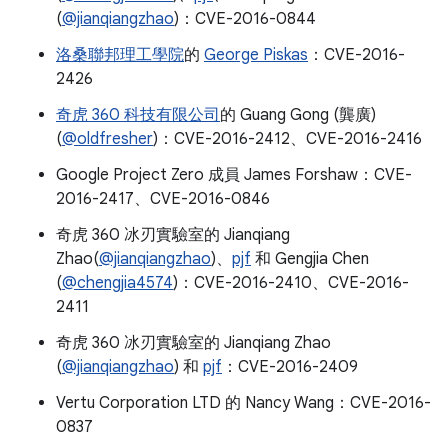
(
@jianqiangzhao
)：CVE-2016-0844
洛桑聯邦理工學院
的
George Piskas
：CVE-2016-
2426
奇虎 360 科技有限公司
的 Guang Gong (龔廣)
(
@oldfresher
)：CVE-2016-2412、CVE-2016-2416
Google Project Zero 成員 James Forshaw：CVE-
2016-2417、CVE-2016-0846
奇虎 360 冰刃實驗室的 Jianqiang
Zhao(
@jianqiangzhao
)、
pjf
和 Gengjia Chen
(
@chengjia4574
)：CVE-2016-2410、CVE-2016-
2411
奇虎 360 冰刃實驗室的 Jianqiang Zhao
(
@jianqiangzhao
) 和
pjf
：CVE-2016-2409
Vertu Corporation LTD 的 Nancy Wang：CVE-2016-
0837