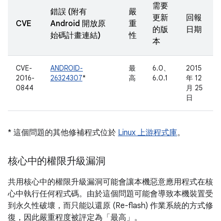
需要
錯誤 (附有
嚴
更新
回報
CVE
Android 開放原
重
的版
日期
始碼計畫連結)
性
本
CVE-
ANDROID-
最
6.0、
2015
2016-
26324307
*
高
6.0.1
年 12
0844
月 25
日
* 這個問題的其他修補程式位於
Linux 上游程式庫
。
核心中的權限升級漏洞
共用核心中的權限升級漏洞可能會讓本機惡意應用程式在核
心中執行任何程式碼。由於這個問題可能會導致本機裝置受
到永久性破壞，而只能以還原 (Re-flash) 作業系統的方式修
復，因此嚴重程度被評定為「最高」。