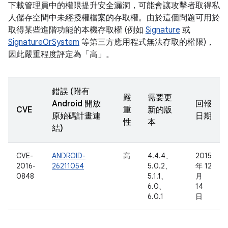
下載管理員中的權限提升安全漏洞，可能會讓攻擊者取得私
人儲存空間中未經授權檔案的存取權。由於這個問題可用於
取得某些進階功能的本機存取權 (例如
Signature
或
SignatureOrSystem
等第三方應用程式無法存取的權限)，
因此嚴重程度評定為「高」。
錯誤 (附有
嚴
需要更
Android 開放
回報
CVE
重
新的版
原始碼計畫連
日期
性
本
結)
CVE-
ANDROID-
高
4.4.4、
2015
2016-
26211054
5.0.2、
年 12
0848
5.1.1、
月
6.0、
14
6.0.1
日