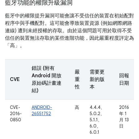
藍牙功能的權限升級漏洞
藍牙中的權限提升漏洞可能會讓不受信任的裝置在初始配對
程序中與手機配對。這可能會導致裝置資源 (例如網際網路
連線) 遭到未經授權的存取。由於這個問題可用於取得不受
信任的裝置無法存取的某些進階功能，因此嚴重程度評定為
「高」。
錯誤 (附有
嚴
需要更
Android 開放
回報
CVE
重
新的版
原始碼計畫連
日期
性
本
結)
CVE-
ANDROID-
高
4.4.4、
2016
2016-
26551752
5.0.2、
年 1
0850
5.1.1、
月 13
6.0、
日
6.0.1