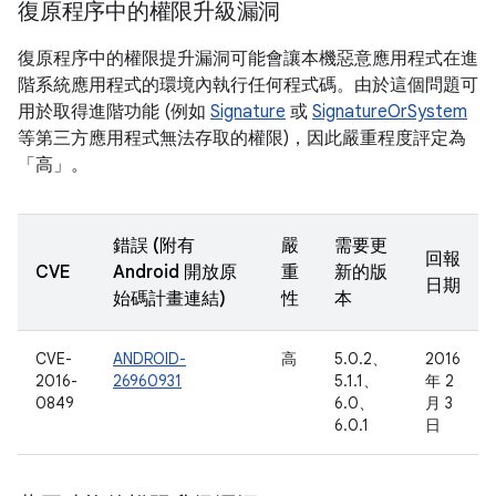
復原程序中的權限升級漏洞
復原程序中的權限提升漏洞可能會讓本機惡意應用程式在進
階系統應用程式的環境內執行任何程式碼。由於這個問題可
用於取得進階功能 (例如
Signature
或
SignatureOrSystem
等第三方應用程式無法存取的權限)，因此嚴重程度評定為
「高」。
錯誤 (附有
嚴
需要更
回報
CVE
Android 開放原
重
新的版
日期
始碼計畫連結)
性
本
CVE-
ANDROID-
高
5.0.2、
2016
2016-
26960931
5.1.1、
年 2
0849
6.0、
月 3
6.0.1
日