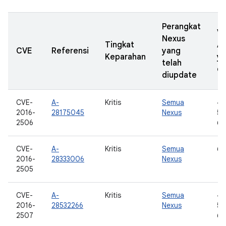
Perangkat
Ve
Nexus
Tingkat
A
CVE
Referensi
yang
Keparahan
y
telah
di
diupdate
CVE-
A-
Kritis
Semua
4.
2016-
28175045
Nexus
5.0
2506
6.
CVE-
A-
Kritis
Semua
6.
2016-
28333006
Nexus
2505
CVE-
A-
Kritis
Semua
4.
2016-
28532266
Nexus
5.0
2507
6.