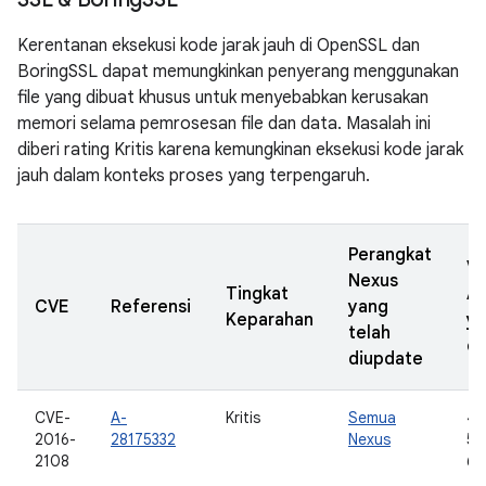
Kerentanan eksekusi kode jarak jauh di OpenSSL dan
BoringSSL dapat memungkinkan penyerang menggunakan
file yang dibuat khusus untuk menyebabkan kerusakan
memori selama pemrosesan file dan data. Masalah ini
diberi rating Kritis karena kemungkinan eksekusi kode jarak
jauh dalam konteks proses yang terpengaruh.
Perangkat
Ve
Nexus
Tingkat
A
CVE
Referensi
yang
Keparahan
y
telah
di
diupdate
CVE-
A-
Kritis
Semua
4.
2016-
28175332
Nexus
5.0
2108
6.