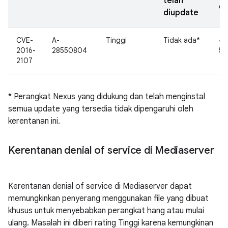
telah
di
diupdate
CVE-
A-
Tinggi
Tidak ada*
4.
2016-
28550804
5.0
2107
* Perangkat Nexus yang didukung dan telah menginstal
semua update yang tersedia tidak dipengaruhi oleh
kerentanan ini.
Kerentanan denial of service di Mediaserver
Kerentanan denial of service di Mediaserver dapat
memungkinkan penyerang menggunakan file yang dibuat
khusus untuk menyebabkan perangkat hang atau mulai
ulang. Masalah ini diberi rating Tinggi karena kemungkinan