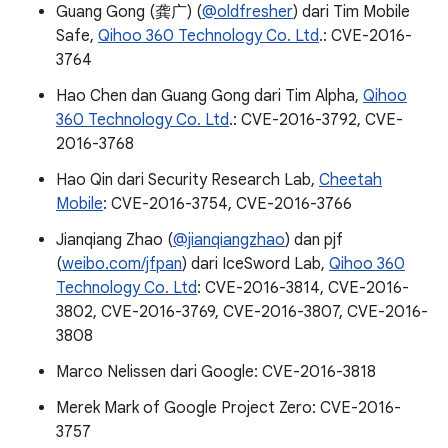
Guang Gong (龚广) (
@oldfresher
) dari Tim Mobile
Safe,
Qihoo 360 Technology Co. Ltd
.: CVE-2016-
3764
Hao Chen dan Guang Gong dari Tim Alpha,
Qihoo
360 Technology Co. Ltd
.: CVE-2016-3792, CVE-
2016-3768
Hao Qin dari Security Research Lab,
Cheetah
Mobile
: CVE-2016-3754, CVE-2016-3766
Jianqiang Zhao (
@jianqiangzhao
) dan pjf
(
weibo.com/jfpan
) dari IceSword Lab,
Qihoo 360
Technology Co. Ltd
: CVE-2016-3814, CVE-2016-
3802, CVE-2016-3769, CVE-2016-3807, CVE-2016-
3808
Marco Nelissen dari Google: CVE-2016-3818
Merek Mark of Google Project Zero: CVE-2016-
3757