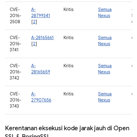
CVE-
A-
Kritis
Semua
4.
2016-
28799341
Nexus
5.0
2508
[
2
]
6.
CVE-
A-28165661
Kritis
Semua
6.
2016-
[
2
]
Nexus
3741
CVE-
A-
Kritis
Semua
6.
2016-
28165659
Nexus
3742
CVE-
A-
Kritis
Semua
6.
2016-
27907656
Nexus
3743
Kerentanan eksekusi kode jarak jauh di Open
SSL & Boring
SSL