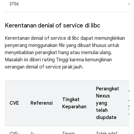
3756
6.
Kerentanan denial of service di libc
Kerentanan denial of service di libc dapat memungkinkan
penyerang menggunakan file yang dibuat khusus untuk
menyebabkan perangkat hang atau memulai ulang.
Masalah ini diberi rating Tinggi karena kemungkinan
serangan denial of service jarak jauh.
Perangkat
Ve
Nexus
Tingkat
A
CVE
Referensi
yang
Keparahan
y
telah
di
diupdate
CVE-
A-
Tinggi
Tidak ada*
4.