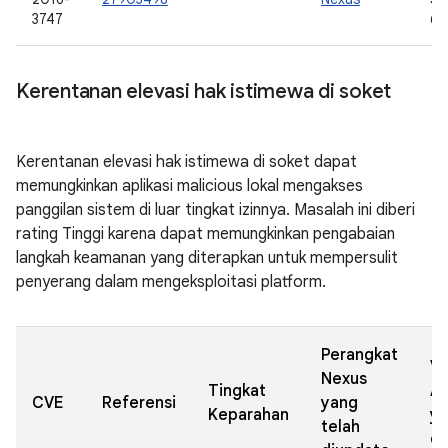
3747
6.
Kerentanan elevasi hak istimewa di soket
Kerentanan elevasi hak istimewa di soket dapat
memungkinkan aplikasi malicious lokal mengakses
panggilan sistem di luar tingkat izinnya. Masalah ini diberi
rating Tinggi karena dapat memungkinkan pengabaian
langkah keamanan yang diterapkan untuk mempersulit
penyerang dalam mengeksploitasi platform.
Perangkat
Ve
Nexus
Tingkat
A
CVE
Referensi
yang
Keparahan
y
telah
di