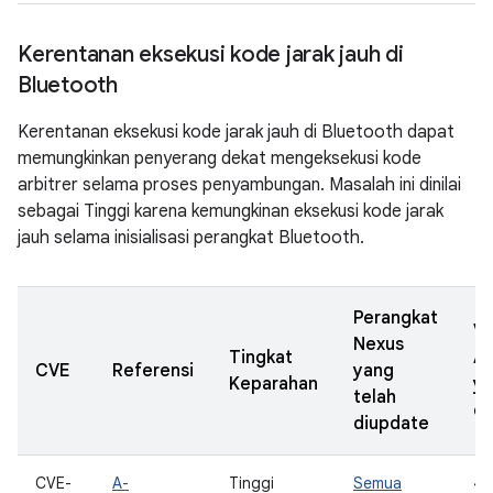
Kerentanan eksekusi kode jarak jauh di
Bluetooth
Kerentanan eksekusi kode jarak jauh di Bluetooth dapat
memungkinkan penyerang dekat mengeksekusi kode
arbitrer selama proses penyambungan. Masalah ini dinilai
sebagai Tinggi karena kemungkinan eksekusi kode jarak
jauh selama inisialisasi perangkat Bluetooth.
Perangkat
Ve
Nexus
Tingkat
A
CVE
Referensi
yang
Keparahan
y
telah
di
diupdate
CVE-
A-
Tinggi
Semua
4.