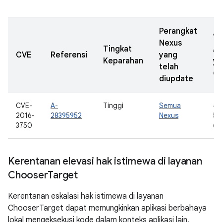
Perangkat
Ve
Nexus
Tingkat
A
CVE
Referensi
yang
Keparahan
y
telah
di
diupdate
CVE-
A-
Tinggi
Semua
4.
2016-
28395952
Nexus
5.0
3750
6.
Kerentanan elevasi hak istimewa di layanan
Chooser
Target
Kerentanan eskalasi hak istimewa di layanan
ChooserTarget dapat memungkinkan aplikasi berbahaya
lokal mengeksekusi kode dalam konteks aplikasi lain.