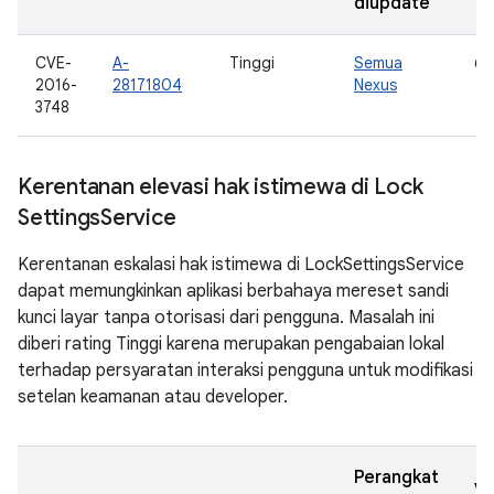
diupdate
CVE-
A-
Tinggi
Semua
6.
2016-
28171804
Nexus
3748
Kerentanan elevasi hak istimewa di Lock
Settings
Service
Kerentanan eskalasi hak istimewa di LockSettingsService
dapat memungkinkan aplikasi berbahaya mereset sandi
kunci layar tanpa otorisasi dari pengguna. Masalah ini
diberi rating Tinggi karena merupakan pengabaian lokal
terhadap persyaratan interaksi pengguna untuk modifikasi
setelan keamanan atau developer.
Perangkat
Ve