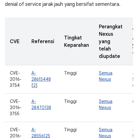
denial of service jarak jauh yang bersifat sementara.
Perangkat
Ve
Nexus
Tingkat
A
CVE
Referensi
yang
Keparahan
y
telah
di
diupdate
CVE-
A-
Tinggi
Semua
4.
2016-
28615448
Nexus
5.0
3754
[
2
]
6.
CVE-
A-
Tinggi
Semua
6.
2016-
28470138
Nexus
3755
CVE-
A-
Tinggi
Semua
4.
2016-
28556125
Nexus
5.0