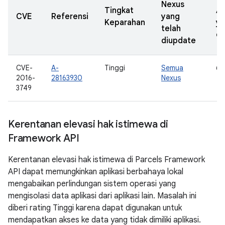
Nexus
Tingkat
A
CVE
Referensi
yang
Keparahan
y
telah
di
diupdate
CVE-
A-
Tinggi
Semua
6.
2016-
28163930
Nexus
3749
Kerentanan elevasi hak istimewa di
Framework API
Kerentanan elevasi hak istimewa di Parcels Framework
API dapat memungkinkan aplikasi berbahaya lokal
mengabaikan perlindungan sistem operasi yang
mengisolasi data aplikasi dari aplikasi lain. Masalah ini
diberi rating Tinggi karena dapat digunakan untuk
mendapatkan akses ke data yang tidak dimiliki aplikasi.