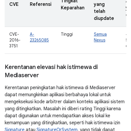
Tingkat
A
CVE
Referensi
yang
Keparahan
y
telah
di
diupdate
CVE-
A-
Tinggi
Semua
4.
2016-
23265085
Nexus
5.0
3751
6.
Kerentanan elevasi hak istimewa di
Mediaserver
Kerentanan peningkatan hak istimewa di Mediaserver
dapat memungkinkan aplikasi berbahaya lokal untuk
mengeksekusi kode arbitrer dalam konteks aplikasi sistem
yang ditingkatkan. Masalah ini diberi rating Tinggi karena
dapat digunakan untuk mendapatkan akses lokal ke
kemampuan yang ditingkatkan, seperti hak istimewa izin
Signature
atau
SignatureOrSystem
, yang tidak dapat