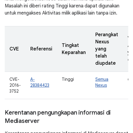
Masalah ini diberi rating Tinggi karena dapat digunakan
untuk mengakses Aktivitas milik aplikasi lain tanpa izin.
Perangkat
Ve
Nexus
Tingkat
A
CVE
Referensi
yang
Keparahan
y
telah
di
diupdate
CVE-
A-
Tinggi
Semua
6.
2016-
28384423
Nexus
3752
Kerentanan pengungkapan informasi di
Mediaserver