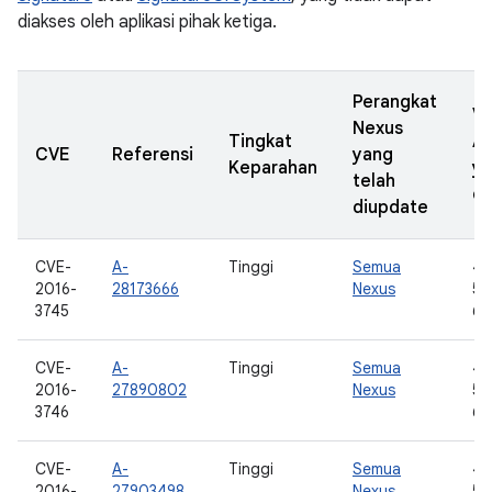
diakses oleh aplikasi pihak ketiga.
Perangkat
Ve
Nexus
Tingkat
A
CVE
Referensi
yang
Keparahan
y
telah
di
diupdate
CVE-
A-
Tinggi
Semua
4.
2016-
28173666
Nexus
5.0
3745
6.
CVE-
A-
Tinggi
Semua
4.
2016-
27890802
Nexus
5.0
3746
6.
CVE-
A-
Tinggi
Semua
4.
2016-
27903498
Nexus
5.0