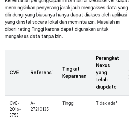
Kerentanan pengungkapan informasi di Mediaserver dapat
memungkinkan penyerang jarak jauh mengakses data yang
dilindungi yang biasanya hanya dapat diakses oleh aplikasi
yang diinstal secara lokal dan meminta izin. Masalah ini
diberi rating Tinggi karena dapat digunakan untuk
mengakses data tanpa izin.
Perangkat
Ve
Nexus
Tingkat
A
CVE
Referensi
yang
Keparahan
y
telah
di
diupdate
CVE-
A-
Tinggi
Tidak ada*
4.
2016-
27210135
3753