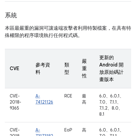
系統
本區最嚴重的漏洞可讓遠端攻擊者利用特製檔案，在具有特
殊權限的程序環境執行任何程式碼。
更新的
嚴
參考資
類
Android 開
CVE
重
料
型
放原始碼計
性
畫版本
CVE-
A-
RCE
最
6.0、6.0.1、
2018-
74121126
高
7.0、7.1.1、
9365
7.1.2、8.0、
8.1
CVE-
A-
EoP
高
6.0、6.0.1、