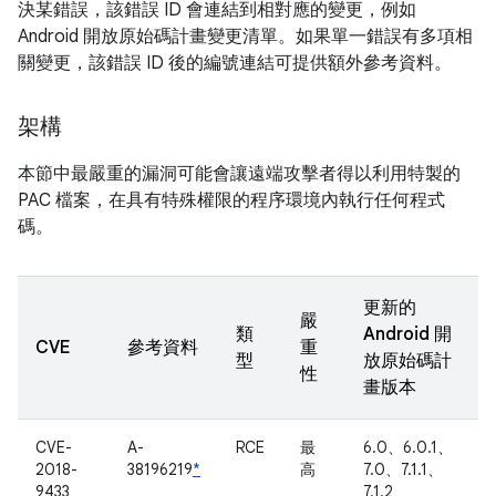
決某錯誤，該錯誤 ID 會連結到相對應的變更，例如
Android 開放原始碼計畫變更清單。如果單一錯誤有多項相
關變更，該錯誤 ID 後的編號連結可提供額外參考資料。
架構
本節中最嚴重的漏洞可能會讓遠端攻擊者得以利用特製的
PAC 檔案，在具有特殊權限的程序環境內執行任何程式
碼。
更新的
嚴
類
Android 開
CVE
參考資料
重
型
放原始碼計
性
畫版本
CVE-
A-
RCE
最
6.0、6.0.1、
2018-
38196219
*
高
7.0、7.1.1、
9433
7.1.2