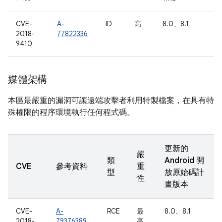
CVE-
A-
ID
高
8.0、8.1
2018-
77822336
9410
媒體架構
本區最嚴重的漏洞可讓遠端攻擊者利用特製檔案，在具有特
殊權限的程序環境執行任何程式碼。
更新的
嚴
類
Android 開
CVE
參考資料
重
型
放原始碼計
性
畫版本
CVE-
A-
RCE
最
8.0、8.1
2018-
79376389
高