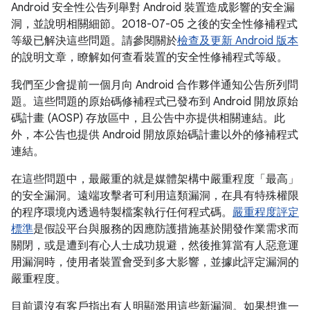
Android 安全性公告列舉對 Android 裝置造成影響的安全漏
洞，並說明相關細節。2018-07-05 之後的安全性修補程式
等級已解決這些問題。請參閱關於
檢查及更新 Android 版本
的說明文章，瞭解如何查看裝置的安全性修補程式等級。
我們至少會提前一個月向 Android 合作夥伴通知公告所列問
題。這些問題的原始碼修補程式已發布到 Android 開放原始
碼計畫 (AOSP) 存放區中，且公告中亦提供相關連結。此
外，本公告也提供 Android 開放原始碼計畫以外的修補程式
連結。
在這些問題中，最嚴重的就是媒體架構中嚴重程度「最高」
的安全漏洞。遠端攻擊者可利用這類漏洞，在具有特殊權限
的程序環境內透過特製檔案執行任何程式碼。
嚴重程度評定
標準
是假設平台與服務的因應防護措施基於開發作業需求而
關閉，或是遭到有心人士成功規避，然後推算當有人惡意運
用漏洞時，使用者裝置會受到多大影響，並據此評定漏洞的
嚴重程度。
目前還沒有客戶指出有人明顯濫用這些新漏洞。如果想進一