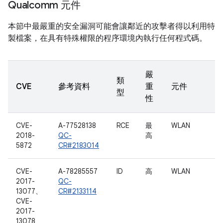
Qualcomm 元件
本節中最嚴重的安全漏洞可能會讓鄰近的攻擊者得以利用特
製檔案，在具有特殊權限的程序環境內執行任何程式碼。
嚴
類
CVE
參考資料
重
元件
型
性
CVE-
A-77528138
RCE
最
WLAN
2018-
QC-
高
5872
CR#2183014
CVE-
A-78285557
ID
高
WLAN
2017-
QC-
13077、
CR#2133114
CVE-
2017-
13078