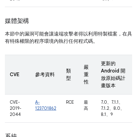
媒體架構
本節中的漏洞可能會讓遠端攻擊者得以利用特製檔案，在具
有特殊權限的程序環境內執行任何程式碼。
更新的
嚴
類
Android 開
CVE
參考資料
重
型
放原始碼計
性
畫版本
CVE-
A-
RCE
最
7.0、7.1.1、
2019-
123701862
高
7.1.2、8.0、
2044
8.1、9
系統