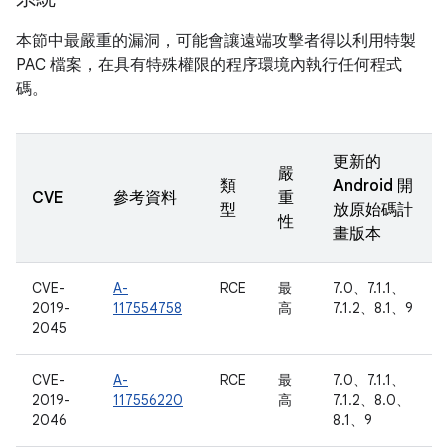
本節中最嚴重的漏洞，可能會讓遠端攻擊者得以利用特製
PAC 檔案，在具有特殊權限的程序環境內執行任何程式
碼。
更新的
嚴
類
Android 開
CVE
參考資料
重
型
放原始碼計
性
畫版本
CVE-
A-
RCE
最
7.0、7.1.1、
2019-
117554758
高
7.1.2、8.1、9
2045
CVE-
A-
RCE
最
7.0、7.1.1、
2019-
117556220
高
7.1.2、8.0、
2046
8.1、9