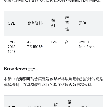
環境內將權限升級和執行任何程式碼 (需要額外執行權限)。
嚴
類
CVE
參考資料
重
元件
型
性
CVE-
A-
EoP
高
Pixel C
2018-
72315075
*
TrustZone
6243
Broadcom 元件
本節中的漏洞可能會讓遠端攻擊者得以利用特別設計的網路
傳輸機制，在具有特殊權限的程序環境內執行程式碼。
嚴
類