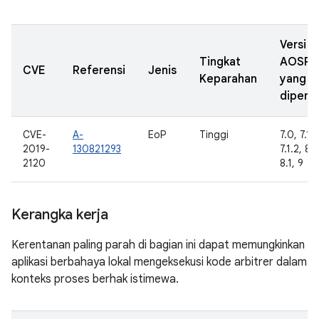
Versi
Tingkat
AOSP
CVE
Referensi
Jenis
Keparahan
yang
diperba
CVE-
A-
EoP
Tinggi
7.0, 7.1.1
2019-
130821293
7.1.2, 8.
2120
8.1, 9
Kerangka kerja
Kerentanan paling parah di bagian ini dapat memungkinkan
aplikasi berbahaya lokal mengeksekusi kode arbitrer dalam
konteks proses berhak istimewa.