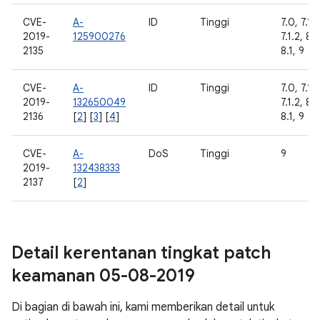
CVE-
A-
ID
Tinggi
7.0, 7.1.1
2019-
125900276
7.1.2, 8.
2135
8.1, 9
CVE-
A-
ID
Tinggi
7.0, 7.1.1
2019-
132650049
7.1.2, 8.
2136
[
2
] [
3
] [
4
]
8.1, 9
CVE-
A-
DoS
Tinggi
9
2019-
132438333
2137
[
2
]
Detail kerentanan tingkat patch
keamanan 05-08-2019
Di bagian di bawah ini, kami memberikan detail untuk