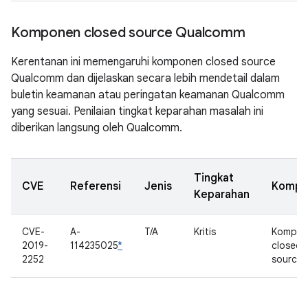
Komponen closed source Qualcomm
Kerentanan ini memengaruhi komponen closed source
Qualcomm dan dijelaskan secara lebih mendetail dalam
buletin keamanan atau peringatan keamanan Qualcomm
yang sesuai. Penilaian tingkat keparahan masalah ini
diberikan langsung oleh Qualcomm.
Tingkat
CVE
Referensi
Jenis
Kompo
Keparahan
CVE-
A-
T/A
Kritis
Kompon
2019-
114235025
*
closed
2252
source