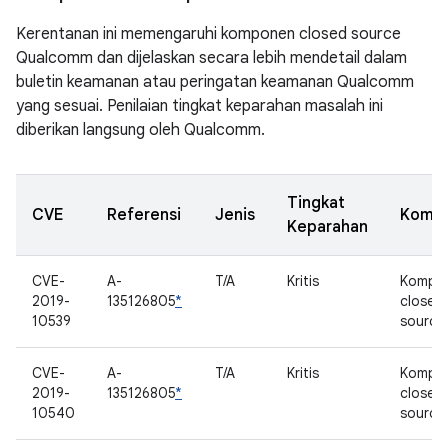
Kerentanan ini memengaruhi komponen closed source
Qualcomm dan dijelaskan secara lebih mendetail dalam
buletin keamanan atau peringatan keamanan Qualcomm
yang sesuai. Penilaian tingkat keparahan masalah ini
diberikan langsung oleh Qualcomm.
Tingkat
CVE
Referensi
Jenis
Komp
Keparahan
CVE-
A-
T/A
Kritis
Kompo
2019-
135126805
*
closed
10539
source
CVE-
A-
T/A
Kritis
Kompo
2019-
135126805
*
closed
10540
source