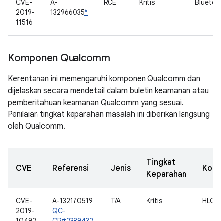
CVE-
A-
RCE
Kritis
Bluetoo
2019-
132966035
*
11516
Komponen Qualcomm
Kerentanan ini memengaruhi komponen Qualcomm dan
dijelaskan secara mendetail dalam buletin keamanan atau
pemberitahuan keamanan Qualcomm yang sesuai.
Penilaian tingkat keparahan masalah ini diberikan langsung
oleh Qualcomm.
Tingkat
CVE
Referensi
Jenis
Kom
Keparahan
CVE-
A-132170519
T/A
Kritis
HLOS
2019-
QC-
10492
CR#2389432