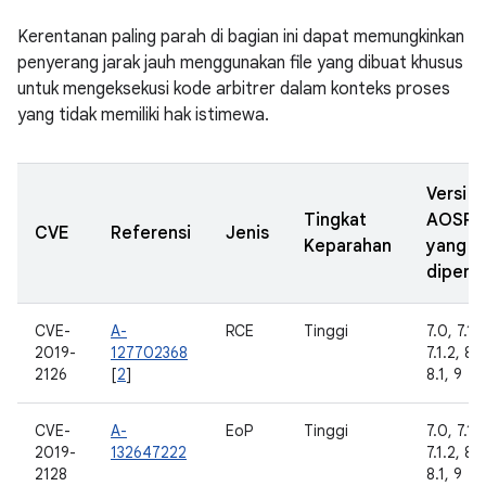
Kerentanan paling parah di bagian ini dapat memungkinkan
penyerang jarak jauh menggunakan file yang dibuat khusus
untuk mengeksekusi kode arbitrer dalam konteks proses
yang tidak memiliki hak istimewa.
Versi
Tingkat
AOSP
CVE
Referensi
Jenis
Keparahan
yang
diperba
CVE-
A-
RCE
Tinggi
7.0, 7.1.1
2019-
127702368
7.1.2, 8.
2126
[
2
]
8.1, 9
CVE-
A-
EoP
Tinggi
7.0, 7.1.1
2019-
132647222
7.1.2, 8.
2128
8.1, 9