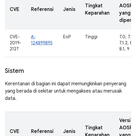
Tingkat
AOSP
CVE
Referensi
Jenis
Keparahan
yang
diperba
CVE-
A-
EoP
Tinggi
7.0, 7.1.1
2019-
124899895
7.1.2, 8.
2127
8.1, 9
Sistem
Kerentanan di bagian ini dapat memungkinkan penyerang
yang berada di sekitar untuk mengakses atau merusak
data.
Versi
Tingkat
AOSP
CVE
Referensi
Jenis
Keparahan
yang