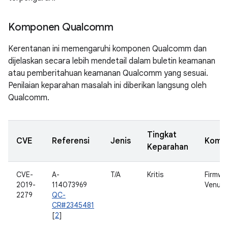
Komponen Qualcomm
Kerentanan ini memengaruhi komponen Qualcomm dan
dijelaskan secara lebih mendetail dalam buletin keamanan
atau pemberitahuan keamanan Qualcomm yang sesuai.
Penilaian keparahan masalah ini diberikan langsung oleh
Qualcomm.
Tingkat
CVE
Referensi
Jenis
Komp
Keparahan
CVE-
A-
T/A
Kritis
Firmwa
2019-
114073969
Venus
2279
QC-
CR#2345481
[
2
]