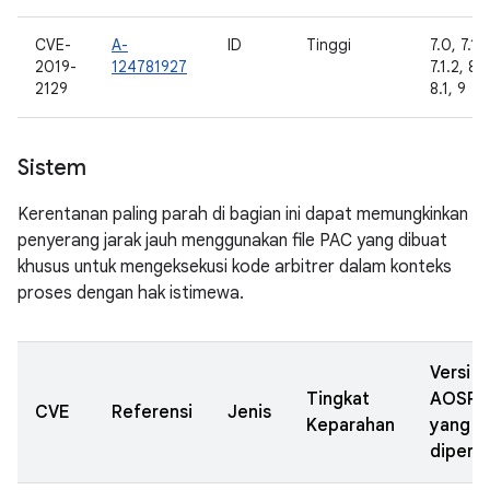
CVE-
A-
ID
Tinggi
7.0, 7.1.1
2019-
124781927
7.1.2, 8.
2129
8.1, 9
Sistem
Kerentanan paling parah di bagian ini dapat memungkinkan
penyerang jarak jauh menggunakan file PAC yang dibuat
khusus untuk mengeksekusi kode arbitrer dalam konteks
proses dengan hak istimewa.
Versi
Tingkat
AOSP
CVE
Referensi
Jenis
Keparahan
yang
diperba