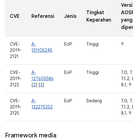
Versi
Tingkat
AOSP
CVE
Referensi
Jenis
Keparahan
yang
diperba
CVE-
A-
EoP
Tinggi
9
2019-
131105245
2121
CVE-
A-
EoP
Tinggi
7.0, 7.1.1
2019-
127605586
7.1.2, 8.
2122
[
2
] [
3
]
8.1, 9
CVE-
A-
EoP
Sedang
7.0, 7.1.1
2019-
132275252
7.1.2, 8.
2125
8.1, 9
Framework media