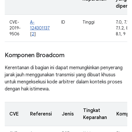
diperba
CVE-
A-
ID
Tinggi
7.0, 7.1.1
2019-
124301137
7.1.2, 8.
9506
[
2
]
8.1, 9
Komponen Broadcom
Kerentanan di bagian ini dapat memungkinkan penyerang
jarak jauh menggunakan transmisi yang dibuat khusus
untuk mengeksekusi kode arbitrer dalam konteks proses
dengan hak istimewa.
Tingkat
CVE
Referensi
Jenis
Kompo
Keparahan