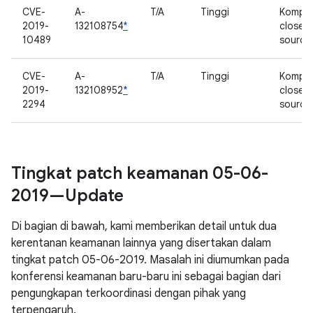
CVE-
A-
T/A
Tinggi
Kompo
2019-
132108754
*
closed
10489
source
CVE-
A-
T/A
Tinggi
Kompo
2019-
132108952
*
closed
2294
source
Tingkat patch keamanan 05-06-
2019—Update
Di bagian di bawah, kami memberikan detail untuk dua
kerentanan keamanan lainnya yang disertakan dalam
tingkat patch 05-06-2019. Masalah ini diumumkan pada
konferensi keamanan baru-baru ini sebagai bagian dari
pengungkapan terkoordinasi dengan pihak yang
terpengaruh.