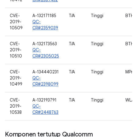
CVE-
A-132171185
T/A
Tinggi
BTHO
2019-
QC-
10509
CR#2359039
CVE-
A-132173563
T/A
Tinggi
BTHO
2019-
QC-
10510
CR#2305025
CVE-
A-134440231
T/A
Tinggi
MPro
2019-
QC-
10499
CR#2398099
CVE-
A-132193791
T/A
Tinggi
WLAN
2019-
QC-
10538
CR#2448763
Komponen tertutup Qualcomm