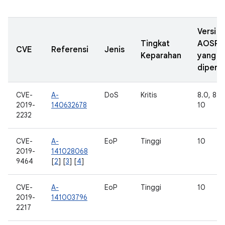
Versi
Tingkat
AOSP
CVE
Referensi
Jenis
Keparahan
yang
diperba
CVE-
A-
DoS
Kritis
8.0, 8.1, 
2019-
140632678
10
2232
CVE-
A-
EoP
Tinggi
10
2019-
141028068
9464
[
2
] [
3
] [
4
]
CVE-
A-
EoP
Tinggi
10
2019-
141003796
2217