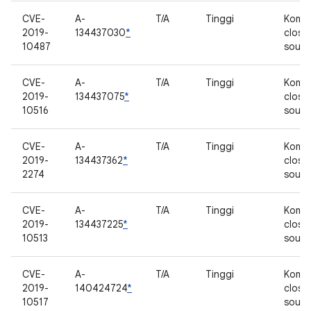
CVE-
A-
T/A
Tinggi
Komp
2019-
134437030
*
close
10487
sourc
CVE-
A-
T/A
Tinggi
Komp
2019-
134437075
*
close
10516
sourc
CVE-
A-
T/A
Tinggi
Komp
2019-
134437362
*
close
2274
sourc
CVE-
A-
T/A
Tinggi
Komp
2019-
134437225
*
close
10513
sourc
CVE-
A-
T/A
Tinggi
Komp
2019-
140424724
*
close
10517
sourc