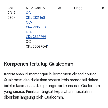
CVE-
A-123238115
T/A
Tinggi
Hos
2019-
QC-
2304
CR#2331868
QC-
CR#2335530
QC-
CR#2348299
QC-
CR#2203904
*
Komponen tertutup Qualcomm
Kerentanan ini memengaruhi komponen closed source
Qualcomm dan dijelaskan secara lebih mendetail dalam
buletin keamanan atau peringatan keamanan Qualcomm
yang sesuai. Penilaian tingkat keparahan masalah ini
diberikan langsung oleh Qualcomm.