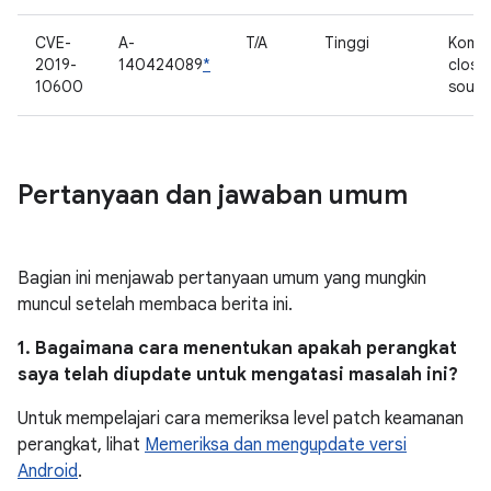
CVE-
A-
T/A
Tinggi
Komp
2019-
140424089
*
close
10600
sourc
Pertanyaan dan jawaban umum
Bagian ini menjawab pertanyaan umum yang mungkin
muncul setelah membaca berita ini.
1. Bagaimana cara menentukan apakah perangkat
saya telah diupdate untuk mengatasi masalah ini?
Untuk mempelajari cara memeriksa level patch keamanan
perangkat, lihat
Memeriksa dan mengupdate versi
Android
.