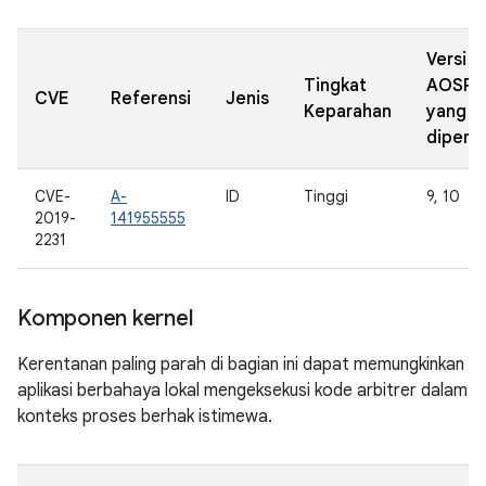
Versi
Tingkat
AOSP
CVE
Referensi
Jenis
Keparahan
yang
diperba
CVE-
A-
ID
Tinggi
9, 10
2019-
141955555
2231
Komponen kernel
Kerentanan paling parah di bagian ini dapat memungkinkan
aplikasi berbahaya lokal mengeksekusi kode arbitrer dalam
konteks proses berhak istimewa.