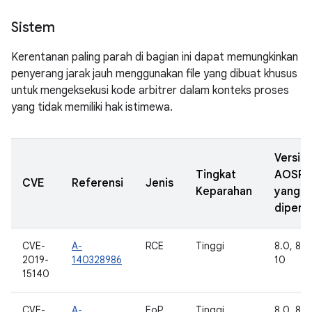
Sistem
Kerentanan paling parah di bagian ini dapat memungkinkan
penyerang jarak jauh menggunakan file yang dibuat khusus
untuk mengeksekusi kode arbitrer dalam konteks proses
yang tidak memiliki hak istimewa.
Versi
Tingkat
AOSP
CVE
Referensi
Jenis
Keparahan
yang
diperb
CVE-
A-
RCE
Tinggi
8.0, 8.1,
2019-
140328986
10
15140
CVE-
A-
EoP
Tinggi
8.0, 8.1,