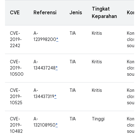
Tingkat
CVE
Referensi
Jenis
Kom
Keparahan
CVE-
A-
T/A
Kritis
Komp
2019-
123998200
*
close
2242
sourc
CVE-
A-
T/A
Kritis
Komp
2019-
134437248
*
close
10500
sourc
CVE-
A-
T/A
Kritis
Komp
2019-
134437319
*
close
10525
sourc
CVE-
A-
T/A
Tinggi
Komp
2019-
132108950
*
close
10482
sourc