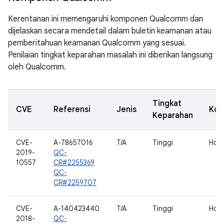
Kerentanan ini memengaruhi komponen Qualcomm dan
dijelaskan secara mendetail dalam buletin keamanan atau
pemberitahuan keamanan Qualcomm yang sesuai.
Penilaian tingkat keparahan masalah ini diberikan langsung
oleh Qualcomm.
Tingkat
CVE
Referensi
Jenis
Ko
Keparahan
CVE-
A-78657016
T/A
Tinggi
Hos
2019-
QC-
10557
CR#2255369
QC-
CR#2259707
CVE-
A-140423440
T/A
Tinggi
Hos
2018-
QC-