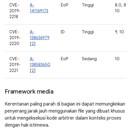
CVE-
A-
EoP
Tinggi
8.0, 8.1, 
2019-
141169173
10
2218
CVE-
A-
ID
Tinggi
9, 10
2019-
138636979
2220
[
2
]
CVE-
A-
EoP
Sedang
10
2019-
138583650
2221
[
2
]
Framework media
Kerentanan paling parah di bagian ini dapat memungkinkan
penyerang jarak jauh menggunakan file yang dibuat khusus
untuk mengeksekusi kode arbitrer dalam konteks proses
dengan hak istimewa.