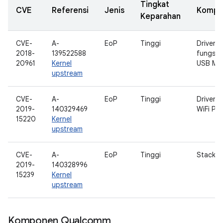
Tingkat
CVE
Referensi
Jenis
Kompo
Keparahan
CVE-
A-
EoP
Tinggi
Driver
2018-
139522588
fungsi c
20961
Kernel
USB MID
upstream
CVE-
A-
EoP
Tinggi
Driver 
2019-
140329469
WiFi Pr
15220
Kernel
upstream
CVE-
A-
EoP
Tinggi
Stack T
2019-
140328996
15239
Kernel
upstream
Komponen Qualcomm