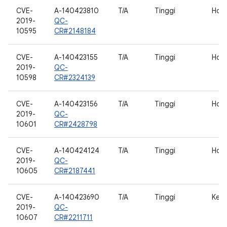
CVE-
A-140423810
T/A
Tinggi
Hos
2019-
QC-
10595
CR#2148184
CVE-
A-140423155
T/A
Tinggi
Hos
2019-
QC-
10598
CR#2324139
CVE-
A-140423156
T/A
Tinggi
Hos
2019-
QC-
10601
CR#2428798
CVE-
A-140424124
T/A
Tinggi
Hos
2019-
QC-
10605
CR#2187441
CVE-
A-140423690
T/A
Tinggi
Kea
2019-
QC-
10607
CR#2211711