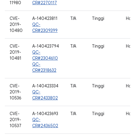
11980
CR#2270117
CVE-
A-140423811
T/A
Tinggi
Hos
2019-
QC-
10480
CR#2309399
CVE-
A-140423794
T/A
Tinggi
Hos
2019-
QC-
10481
CR#2304610
QC-
CR#2318632
CVE-
A-140423334
T/A
Tinggi
Hos
2019-
QC-
10536
CR#2433802
CVE-
A-140423693
T/A
Tinggi
Hos
2019-
QC-
10537
CR#2436502