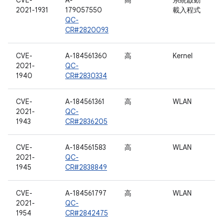
CVE-
A-
高
系統啟動
2021-1931
179057550
載入程式
QC-
CR#2820093
CVE-
A-184561360
高
Kernel
2021-
QC-
1940
CR#2830334
CVE-
A-184561361
高
WLAN
2021-
QC-
1943
CR#2836205
CVE-
A-184561583
高
WLAN
2021-
QC-
1945
CR#2838849
CVE-
A-184561797
高
WLAN
2021-
QC-
1954
CR#2842475