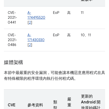
CVE-
A-
EoP
高
11
2021-
174495520
0441
[
2
]
CVE-
A-
EoP
高
10、11
2021-
171430330
0486
[
2
]
媒體架構
本節中最嚴重的安全漏洞，可能會讓本機惡意應用程式在具
有特殊權限的程序環境內執行任何程式碼。
更新的
嚴
類
Android 開
CVE
參考資料
重
型
放原始碼計