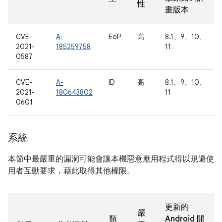
性
畫版本
CVE-
A-
EoP
高
8.1、9、10、
2021-
185259758
11
0587
CVE-
A-
ID
高
8.1、9、10、
2021-
180643802
11
0601
系統
本節中最嚴重的漏洞可能會讓本機惡意應用程式得以規避使
用者互動要求，藉此取得其他權限。
更新的
嚴
類
Android 開