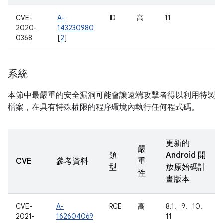
CVE-
A-
ID
高
11
2020-
143230980
0368
[
2
]
系統
本節中最嚴重的安全漏洞可能會讓遠端攻擊者得以利用特製
檔案，在具有特殊權限的程序環境內執行任何程式碼。
更新的
嚴
類
Android 開
CVE
參考資料
重
型
放原始碼計
性
畫版本
CVE-
A-
RCE
高
8.1、9、10、
2021-
162604069
11