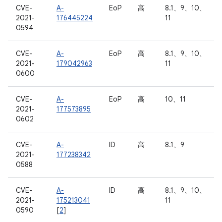
CVE-
A-
EoP
高
8.1、9、10、
2021-
176445224
11
0594
CVE-
A-
EoP
高
8.1、9、10、
2021-
179042963
11
0600
CVE-
A-
EoP
高
10、11
2021-
177573895
0602
CVE-
A-
ID
高
8.1、9
2021-
177238342
0588
CVE-
A-
ID
高
8.1、9、10、
2021-
175213041
11
0590
[
2
]