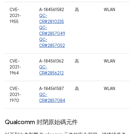
CVE-
A-184561582
高
WLAN
2021-
QC-
1955
CR#2810235
QC-
CR#2857049
QC-
CR#2857052
CVE-
A-184561362
高
WLAN
2021-
QC-
1964
CR#2856212
CVE-
A-184561587
高
WLAN
2021-
QC-
1970
CR#2857084
Qualcomm 封閉原始碼元件