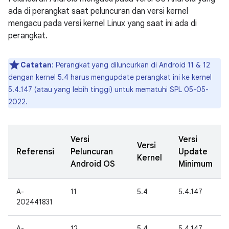
ada di perangkat saat peluncuran dan versi kernel
mengacu pada versi kernel Linux yang saat ini ada di
perangkat.
Catatan
: Perangkat yang diluncurkan di Android 11 & 12
dengan kernel 5.4 harus mengupdate perangkat ini ke kernel
5.4.147 (atau yang lebih tinggi) untuk mematuhi SPL 05-05-
2022.
Versi
Versi
Versi
Referensi
Peluncuran
Update
Kernel
Android OS
Minimum
A-
11
5.4
5.4.147
202441831
A-
12
5.4
5.4.147