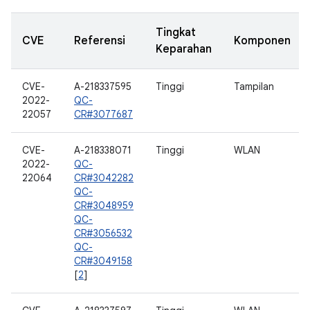
Tingkat
CVE
Referensi
Komponen
Keparahan
CVE-
A-218337595
Tinggi
Tampilan
2022-
QC-
22057
CR#3077687
CVE-
A-218338071
Tinggi
WLAN
2022-
QC-
22064
CR#3042282
QC-
CR#3048959
QC-
CR#3056532
QC-
CR#3049158
[
2
]