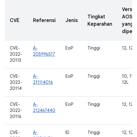
Versi
Tingkat
AOSP
CVE
Referensi
Jenis
Keparahan
yang
diperb
CVE-
A-
EoP
Tinggi
12, 12L
2022-
205996517
20113
CVE-
A-
EoP
Tinggi
10, 11, 
2022-
211114016
12L
20114
CVE-
A-
EoP
Tinggi
12, 12L
2022-
212467440
20116
CVE-
A-
ID
Tinggi
12, 12L