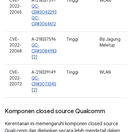
CVE-
A-218337597
Tinggi
WLAN
2022-
QC-
22065
CR#3042293
QC-
CR#3064612
CVE-
A-218337596
Tinggi
Biji Jagung
2022-
QC-
Meletup
22068
CR#3084983
[
2
]
CVE-
A-218339149
Tinggi
WLAN
2022-
QC-
22072
CR#3073345
[
2
]
Komponen closed source Qualcomm
Kerentanan ini memengaruhi komponen closed source
Qualcomm dan dijelaskan secara lebih mendetail dalam