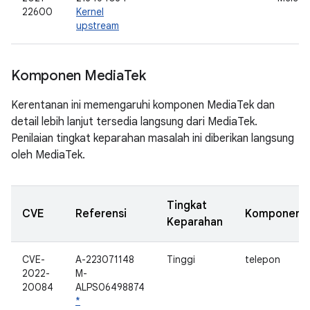
22600
Kernel
upstream
Komponen Media
Tek
Kerentanan ini memengaruhi komponen MediaTek dan
detail lebih lanjut tersedia langsung dari MediaTek.
Penilaian tingkat keparahan masalah ini diberikan langsung
oleh MediaTek.
Tingkat
CVE
Referensi
Komponen
Keparahan
CVE-
A-223071148
Tinggi
telepon
2022-
M-
20084
ALPS06498874
*