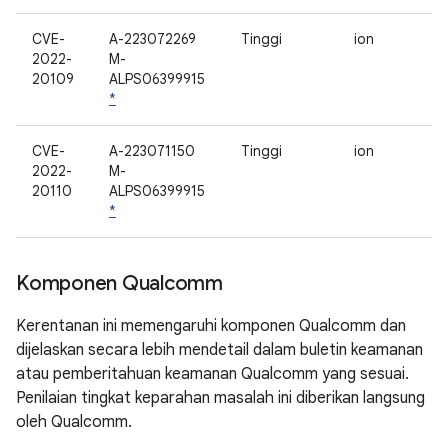
CVE-
A-223072269
Tinggi
ion
2022-
M-
20109
ALPS06399915
*
CVE-
A-223071150
Tinggi
ion
2022-
M-
20110
ALPS06399915
*
Komponen Qualcomm
Kerentanan ini memengaruhi komponen Qualcomm dan
dijelaskan secara lebih mendetail dalam buletin keamanan
atau pemberitahuan keamanan Qualcomm yang sesuai.
Penilaian tingkat keparahan masalah ini diberikan langsung
oleh Qualcomm.