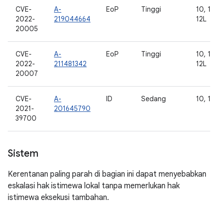
CVE-
A-
EoP
Tinggi
10, 11,
2022-
219044664
12L
20005
CVE-
A-
EoP
Tinggi
10, 11,
2022-
211481342
12L
20007
CVE-
A-
ID
Sedang
10, 11,
2021-
201645790
39700
Sistem
Kerentanan paling parah di bagian ini dapat menyebabkan
eskalasi hak istimewa lokal tanpa memerlukan hak
istimewa eksekusi tambahan.