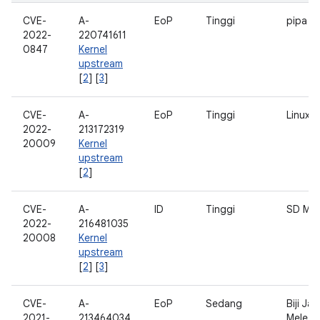
CVE-
A-
EoP
Tinggi
pipa
2022-
220741611
0847
Kernel
upstream
[
2
] [
3
]
CVE-
A-
EoP
Tinggi
Linux
2022-
213172319
20009
Kernel
upstream
[
2
]
CVE-
A-
ID
Tinggi
SD MM
2022-
216481035
20008
Kernel
upstream
[
2
] [
3
]
CVE-
A-
EoP
Sedang
Biji Ja
2021-
213464034
Meletu