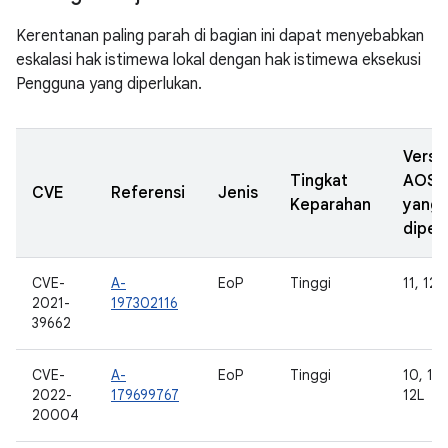
Kerentanan paling parah di bagian ini dapat menyebabkan
eskalasi hak istimewa lokal dengan hak istimewa eksekusi
Pengguna yang diperlukan.
Versi
Tingkat
AOSP
CVE
Referensi
Jenis
Keparahan
yang
diper
CVE-
A-
EoP
Tinggi
11, 12
2021-
197302116
39662
CVE-
A-
EoP
Tinggi
10, 11,
2022-
179699767
12L
20004