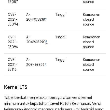
35087
source
CVE-
A-
Tinggi
Komponen
2021-
204905838
*
closed
35094
source
CVE-
A-
Tinggi
Komponen
2021-
204905290
*
closed
35096
source
CVE-
A-
Tinggi
Komponen
2021-
209469826
*
closed
35116
source
Kernel LTS
Tabel berikut menjelaskan persyaratan versi kernel
minimum untuk kepatuhan Level Patch Keamanan. Versi
Peluncuran Android mengacu pada versi OS Android yang