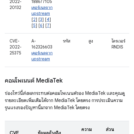
2022-
188677105
20132
เคอร์เนลจาก
upstream
[
2
] [
3
] [
4
]
[
5
] [
6
] [
7
]
CVE-
A-
รหัส
สูง
ไดรเวอร์
2022-
162326603
RNDIS
25375
เคอร์เนลจาก
upstream
คอมโพเนนต์ Media
Tek
ช่องโหว่นี้ส่งผลกระทบต่อคอมโพเนนต์ของ MediaTek และคุณดู
รายละเอียดเพิ่มเติมได้จาก MediaTek โดยตรง การประเมินความ
รุนแรงของปัญหานี้มาจาก MediaTek โดยตรง
ความ
ส่วน
CVE
ข้อมูลอ้างอิง