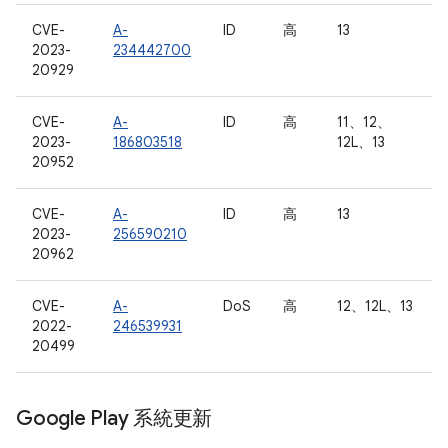
CVE-
A-
ID
高
13
2023-
234442700
20929
CVE-
A-
ID
高
11、12、
2023-
186803518
12L、13
20952
CVE-
A-
ID
高
13
2023-
256590210
20962
CVE-
A-
DoS
高
12、12L、13
2022-
246539931
20499
Google Play 系統更新