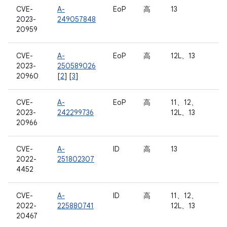
CVE-
A-
EoP
高
13
2023-
249057848
20959
CVE-
A-
EoP
高
12L、13
2023-
250589026
20960
[
2
] [
3
]
CVE-
A-
EoP
高
11、12、
2023-
242299736
12L、13
20966
CVE-
A-
ID
高
13
2022-
251802307
4452
CVE-
A-
ID
高
11、12、
2022-
225880741
12L、13
20467