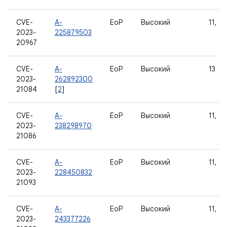
CVE-
A-
EoP
Высокий
11, 12
2023-
225879503
20967
CVE-
A-
EoP
Высокий
13
2023-
262892300
21084
[
2
]
CVE-
A-
EoP
Высокий
11, 12
2023-
238298970
21086
CVE-
A-
EoP
Высокий
11, 12
2023-
228450832
21093
CVE-
A-
EoP
Высокий
11, 12
2023-
243377226