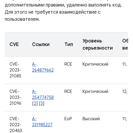
дополнительными правами, удаленно выполнять код.
Для этого не требуется взаимодействие с
пользователем.
Уровень
Обн
CVE
Ссылки
Тип
серьезности
вер
CVE-
A-
RCE
Критический
11, 12
2023-
264879662
21085
CVE-
A-
RCE
Критический
12, 12
2023-
254774758
21096
[
2
] [
3
]
CVE-
A-
EoP
Высокий
11, 12
2022-
231985227
20463