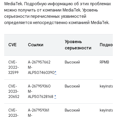
MediaTek. Подробную информацию об этих проблемах
можно получить от компании MediaTek. Уровень
серьезности перечисленных уязвимостей
определяется непосредственно компанией MediaTek.
Уровень
CVE
Ссылки
Подком
серьезности
CVE-
A-267957662
Высокий
RPMB
2022-
M-
32599
ALPS07460390
*
CVE-
A-267959360
Высокий
keyinstall
2023-
M-
20652
ALPS07628168
*
CVE-
A-267959361
Высокий
keyinstall
2023-
M-