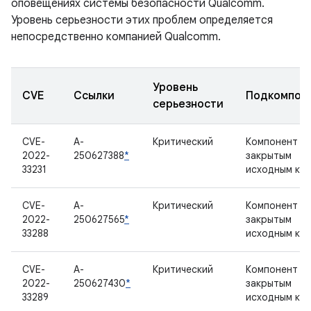
оповещениях системы безопасности Qualcomm.
Уровень серьезности этих проблем определяется
непосредственно компанией Qualcomm.
Уровень
CVE
Ссылки
Подкомпон
серьезности
CVE-
A-
Критический
Компонент с
2022-
250627388
*
закрытым
33231
исходным ко
CVE-
A-
Критический
Компонент с
2022-
250627565
*
закрытым
33288
исходным ко
CVE-
A-
Критический
Компонент с
2022-
250627430
*
закрытым
33289
исходным ко