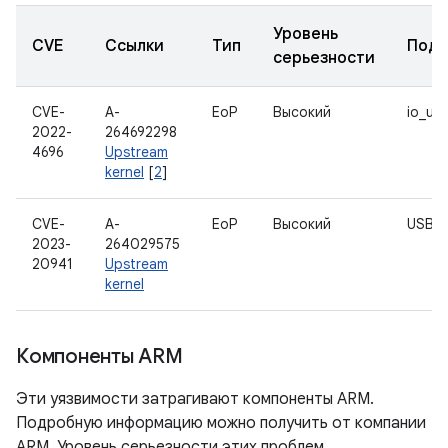
Уровень
CVE
Ссылки
Тип
Подк
серьезности
CVE-
A-
EoP
Высокий
io_uri
2022-
264692298
4696
Upstream
kernel
[
2
]
CVE-
A-
EoP
Высокий
USB
2023-
264029575
20941
Upstream
kernel
Компоненты ARM
Эти уязвимости затрагивают компоненты ARM.
Подробную информацию можно получить от компании
ARM. Уровень серьезности этих проблем