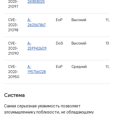
2023-
261858325
21097
CVE-
A-
EoP
Высокий
11, 1
2023-
260567867
21098
CVE-
A-
DoS
Высокий
13
2023-
259942609
21090
CVE-
A-
EoP
Средний
11, 1
2023-
195756028
20950
Система
Самая серьезная уязвимость позволяет
злоумышленнику поблизости, не обладающему