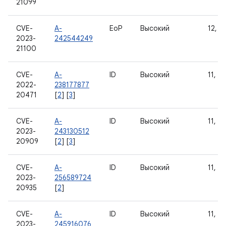
21099
CVE-
A-
EoP
Высокий
12, 12
2023-
242544249
21100
CVE-
A-
ID
Высокий
11, 12
2022-
238177877
20471
[
2
] [
3
]
CVE-
A-
ID
Высокий
11, 12
2023-
243130512
20909
[
2
] [
3
]
CVE-
A-
ID
Высокий
11, 12
2023-
256589724
20935
[
2
]
CVE-
A-
ID
Высокий
11, 12
2023-
245916076