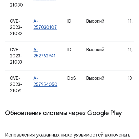
21080
CVE-
A-
ID
Высокий
11, 12
2023-
257030107
21082
CVE-
A-
ID
Высокий
11, 12
2023-
252762941
21083
CVE-
A-
DoS
Высокий
13
2023-
257954050
21091
Обновления системы через Google Play
Исправления указанных ниже уязвимостей включены в