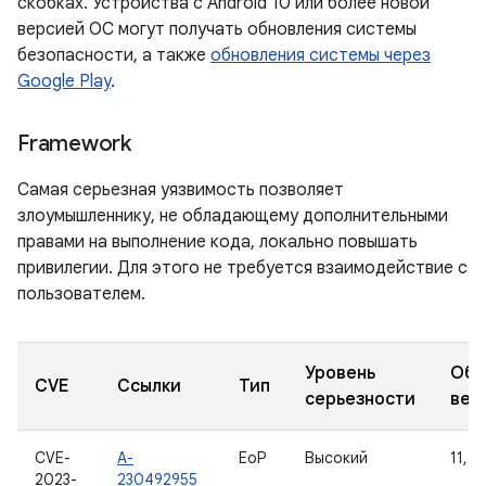
скобках. Устройства с Android 10 или более новой
версией ОС могут получать обновления системы
безопасности, а также
обновления системы через
Google Play
.
Framework
Самая серьезная уязвимость позволяет
злоумышленнику, не обладающему дополнительными
правами на выполнение кода, локально повышать
привилегии. Для этого не требуется взаимодействие с
пользователем.
Уровень
Обн
CVE
Ссылки
Тип
серьезности
вер
CVE-
A-
EoP
Высокий
11, 1
2023-
230492955