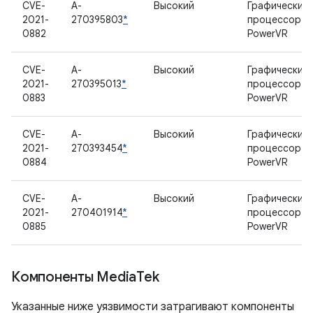
CVE-
A-
Высокий
Графический
2021-
270395803
*
процессор
0882
PowerVR
CVE-
A-
Высокий
Графический
2021-
270395013
*
процессор
0883
PowerVR
CVE-
A-
Высокий
Графический
2021-
270393454
*
процессор
0884
PowerVR
CVE-
A-
Высокий
Графический
2021-
270401914
*
процессор
0885
PowerVR
Компоненты Media
Tek
Указанные ниже уязвимости затрагивают компоненты