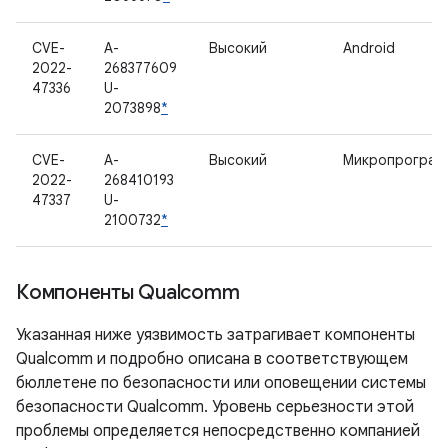
CVE-
A-
Высокий
Android
2022-
268377609
47336
U-
2073898
*
CVE-
A-
Высокий
Микропрограм
2022-
268410193
47337
U-
2100732
*
Компоненты Qualcomm
Указанная ниже уязвимость затрагивает компоненты
Qualcomm и подробно описана в соответствующем
бюллетене по безопасности или оповещении системы
безопасности Qualcomm. Уровень серьезности этой
проблемы определяется непосредственно компанией