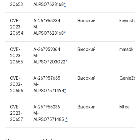
20653
ALPS07628168
*
CVE-
A-267955234
Высокий
keyinstall
2023-
M-
20654
ALPS07628168
*
CVE-
A-267959364
Высокий
mmsdk
2023-
M-
20655
ALPS07203022
*
CVE-
A-267957665
Высокий
GenieZon
2023-
M-
20656
ALPS07571494
*
CVE-
A-267955236
Высокий
Mtee
2023-
M-
20657
ALPS07571485
*