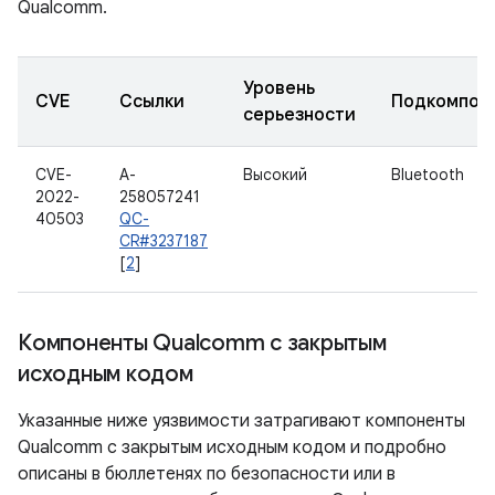
Qualcomm.
Уровень
CVE
Ссылки
Подкомпон
серьезности
CVE-
A-
Высокий
Bluetooth
2022-
258057241
40503
QC-
CR#3237187
[
2
]
Компоненты Qualcomm с закрытым
исходным кодом
Указанные ниже уязвимости затрагивают компоненты
Qualcomm с закрытым исходным кодом и подробно
описаны в бюллетенях по безопасности или в