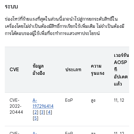
ระบบ
ช่องโหว่ที่ร้ายแรงที่สุดในส่วนนี้อาจนำไปสู่การยกระดับสิทธิ์ใน
เครื่องโดยไม่จำเป็นต้องมีสิทธิ์การเรียกใช้เพิ่มเติม ไม่จำเป็นต้องมี
การโต้ตอบของผู้ใช้เพื่อที่จะทำการแสวงหาประโยชน์
เวอร์ชัน
AOSP
ข้อมูล
ความ
CVE
ประเภท
ที่
อ้างอิง
รุนแรง
อัปเดต
แล้ว
CVE-
A-
EoP
สูง
11, 12
2022-
197296414
20444
[
2
] [
3
] [
4
]
[
5
]
CVE-
A-
EoP
สูง
11, 12,