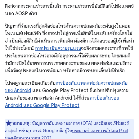
ลิงก์จากกระดานข่าวสารนี้แล้ว กระดานข่าวสารนี้ยังมีลิงก์ไปยังแพตช์
นอก AOSP ด้วย
ปัญหาที่ร้ายแรงที่สุดคือช่องโหว่ด้านความปลอดภัยระดับสูงในคอม
โพเนนต์เฟรมเวิร์ก ซึ่งอาจนำไปสู่การเพิ่มสิทธิ์ในระดับเครื่องโดยไม่
จำเป็นต้องมีสิทธิ์ดำเนินการเพิ่มเติม ต้องมีการโต้ตอบของผู้ใช้เพื่อนำ
ไปใช้ประโยชน์
การประเมินความรุนแรง
จะอิงตามผลกระทบที่การใช้
ประโยชน์จากช่องโหว่อาจมีต่ออุปกรณ์ที่ได้รับผลกระทบ โดยสมมติ
ว่ามีการปิดใช้มาตรการบรรเทาผลกระทบของแพลตฟอร์มและบริการ
เพื่อวัตถุประสงค์ในการพัฒนา หรือหากมีการหลบเลี่ยงได้สําเร็จ
โปรดดูรายละเอียดเกี่ยวกับ
การป้องกันแพลตฟอร์มความปลอดภัย
ของ Android
และ Google Play Protect ซึ่งช่วยปรับปรุงความ
ปลอดภัยของแพลตฟอร์ม Android ได้ที่ส่วน
การป้องกันของ
Android และ Google Play Protect
หมายเหตุ
: ข้อมูลการอัปเดตผ่านอากาศ (OTA) และอิมเมจเฟิร์มแวร์
ล่าสุดสำหรับอุปกรณ์ Google มีอยู่ใน
กระดานข่าวสารการอัปเดต Pixel
ของเดือนพฤษภาคม 2023