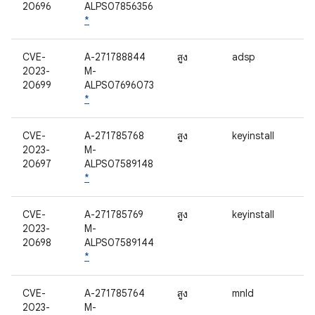
20696
ALPS07856356
*
CVE-
A-271788844
สูง
adsp
2023-
M-
20699
ALPS07696073
*
CVE-
A-271785768
สูง
keyinstall
2023-
M-
20697
ALPS07589148
*
CVE-
A-271785769
สูง
keyinstall
2023-
M-
20698
ALPS07589144
*
CVE-
A-271785764
สูง
mnld
2023-
M-