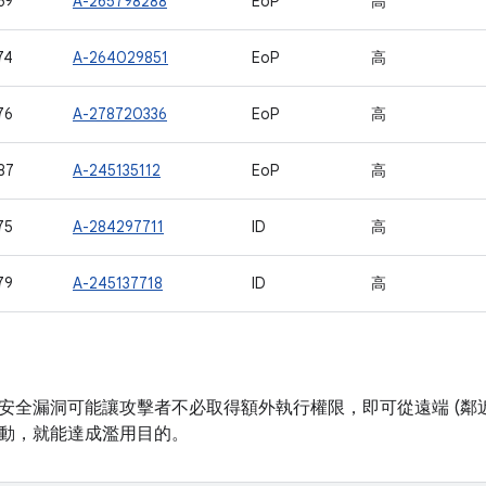
69
A-265798288
EoP
高
74
A-264029851
EoP
高
76
A-278720336
EoP
高
87
A-245135112
EoP
高
75
A-284297711
ID
高
79
A-245137718
ID
高
安全漏洞可能讓攻擊者不必取得額外執行權限，即可從遠端 (鄰近
動，就能達成濫用目的。