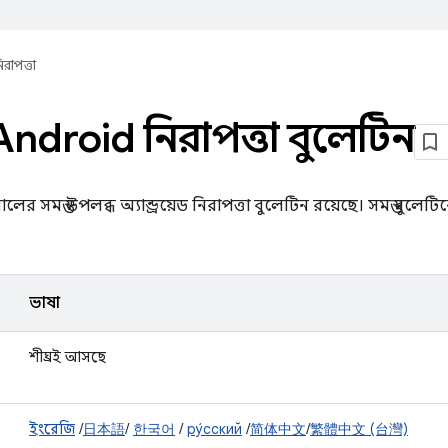
িরাপত্তা
ndroid নিরাপত্তা বুলেটিন
সালের সমস্ত উপলব্ধ অ্যান্ড্রয়েড নিরাপত্তা বুলেটিন রয়েছে। সমস্ত বুল
ভাষা
শীঘ্রই আসছে
ইংরেজি
/
日本語
/
한국어
/
ру́сский
/
简体中文
/
繁體中文 (台灣)