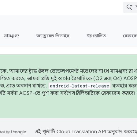
সামঞ্জস্য
অ্যান্ড্রয়েড ডিভাইস
স্বয়ংচালিত
রেফারেন
ে, আমাদের ট্রাঙ্ক স্টেবল ডেভেলপমেন্ট মডেলের সাথে সামঞ্জস্য রাখতে
 নিশ্চিত করতে, আমরা প্রতি দুই ও চার ত্রৈমাসিকে (Q2 এবং Q4) A
এবং এতে অবদান রাখতে,
android-latest-release
ব্যবহার কর
ব্রাঞ্চটি সর্বদা AOSP-তে পুশ করা সর্বশেষ রিলিজটিকে রেফারেন্স করব
এই পৃষ্ঠাটি
Cloud Translation API
অনুবাদ করেছে