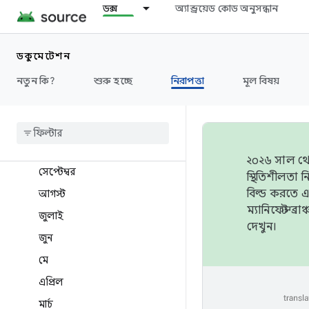
ডক্স
অ্যান্ড্রয়েড কোড অনুসন্ধান
২০২৬ সালের বুলেটিন
2025 বুলেটিন
ডকুমেন্টেশন
2024 বুলেটিন
নতুন কি?
শুরু হচ্ছে
নিরাপত্তা
মূল বিষয়
2023 বুলেটিন
ডিসেম্বর
নভেম্বর
অক্টোবর
২০২৬ সাল থেক
সেপ্টেম্বর
স্থিতিশীলতা
বিল্ড করতে 
আগস্ট
ম্যানিফেস্ট 
জুলাই
দেখুন।
জুন
মে
এপ্রিল
মার্চ