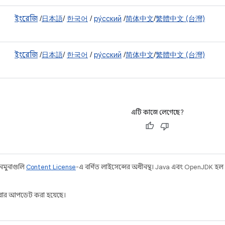
ইংরেজি
/
日本語
/
한국어
/
ру́сский
/
简体中文
/
繁體中文 (台灣)
ইংরেজি
/
日本語
/
한국어
/
ру́сский
/
简体中文
/
繁體中文 (台灣)
এটি কাজে লেগেছে?
 নমুনাগুলি
Content License
-এ বর্ণিত লাইসেন্সের অধীনস্থ। Java এবং OpenJDK হল O
ার আপডেট করা হয়েছে।