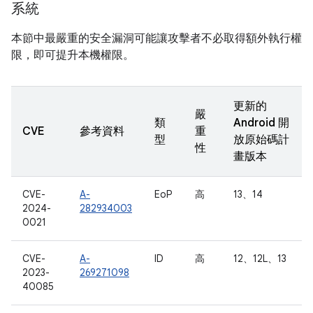
系統
本節中最嚴重的安全漏洞可能讓攻擊者不必取得額外執行權
限，即可提升本機權限。
更新的
嚴
類
Android 開
CVE
參考資料
重
型
放原始碼計
性
畫版本
CVE-
A-
EoP
高
13、14
2024-
282934003
0021
CVE-
A-
ID
高
12、12L、13
2023-
269271098
40085