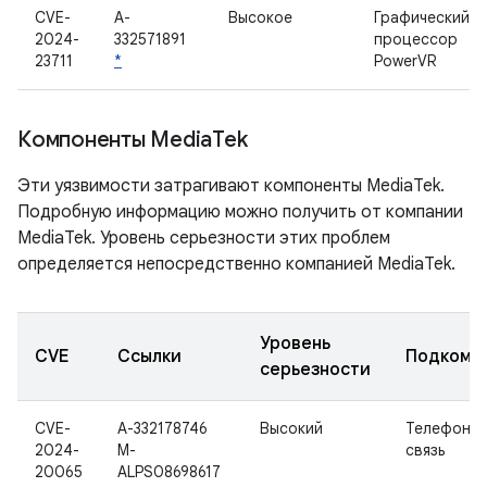
CVE-
A-
Высокое
Графический
2024-
332571891
процессор
23711
*
PowerVR
Компоненты Media
Tek
Эти уязвимости затрагивают компоненты MediaTek.
Подробную информацию можно получить от компании
MediaTek. Уровень серьезности этих проблем
определяется непосредственно компанией MediaTek.
Уровень
CVE
Ссылки
Подкомп
серьезности
CVE-
A-332178746
Высокий
Телефонна
2024-
M-
связь
20065
ALPS08698617