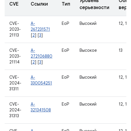
Уровень
Обно
CVE
Ссылки
Тип
серьезности
верс
CVE-
A-
EoP
Высокий
12, 12L
2023-
267231571
21113
[
2
] [
3
]
CVE-
A-
EoP
Высокое
13
2023-
272106880
21114
[
2
] [
3
]
CVE-
A-
EoP
Высокий
12, 12L
2024-
330054251
31311
CVE-
A-
EoP
Высокий
12, 12L
2024-
321341508
31313