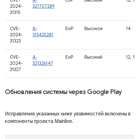
CVE-
A-
EoP
Высокий
12, 12L
2024-
321707289
31315
CVE-
A-
EoP
Высокое
14
2024-
313425281
31323
CVE-
A-
EoP
Высокий
12, 12L
2024-
321326147
31327
Обновления системы через Google Play
Исправления указанных ниже уязвимостей включены в
компоненты проекта Mainline.