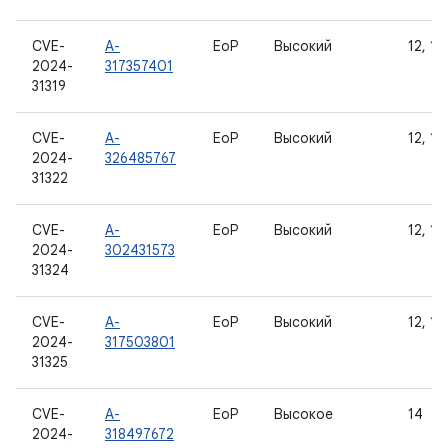
CVE-
A-
EoP
Высокий
12, 12
2024-
317357401
31319
CVE-
A-
EoP
Высокий
12, 12
2024-
326485767
31322
CVE-
A-
EoP
Высокий
12, 12
2024-
302431573
31324
CVE-
A-
EoP
Высокий
12, 12
2024-
317503801
31325
CVE-
A-
EoP
Высокое
14
2024-
318497672