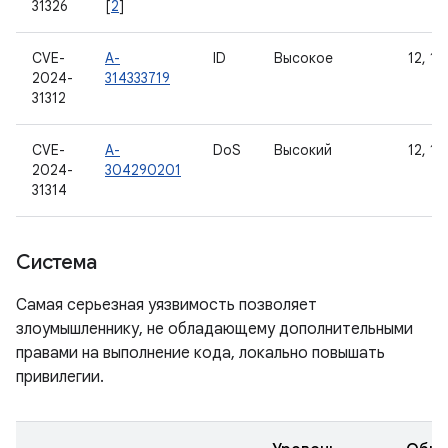
31326
[
2
]
CVE-
A-
ID
Высокое
12, 12
2024-
314333719
31312
CVE-
A-
DoS
Высокий
12, 12
2024-
304290201
31314
Система
Самая серьезная уязвимость позволяет
злоумышленнику, не обладающему дополнительными
правами на выполнение кода, локально повышать
привилегии.