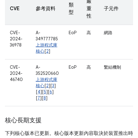
嚴
類
CVE
參考資料
重
子元件
型
性
CVE-
A-
EoP
高
網路
2024-
349777785
36978
上游程式庫
核心
[
2
]
CVE-
A-
EoP
高
繫結機制
2024-
352520660
46740
上游程式庫
核心
[
2
][
3
]
[
4
][
5
][
6
]
[
7
][
8
]
核心長期支援
下列核心版本已更新。核心版本更新內容取決於裝置推出時