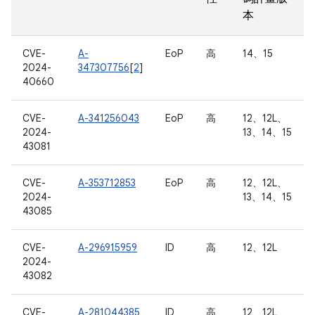
本
CVE-
A-
EoP
高
14、15
2024-
347307756
[
2
]
40660
CVE-
A-341256043
EoP
高
12、12L、
2024-
13、14、15
43081
CVE-
A-353712853
EoP
高
12、12L、
2024-
13、14、15
43085
CVE-
A-296915959
ID
高
12、12L
2024-
43082
CVE-
A-281044385
ID
高
12、12L、