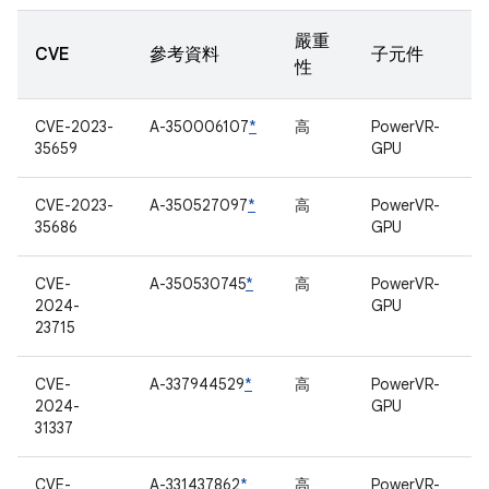
嚴重
CVE
參考資料
子元件
性
CVE-2023-
A-350006107
*
高
PowerVR-
35659
GPU
CVE-2023-
A-350527097
*
高
PowerVR-
35686
GPU
CVE-
A-350530745
*
高
PowerVR-
2024-
GPU
23715
CVE-
A-337944529
*
高
PowerVR-
2024-
GPU
31337
CVE-
A-331437862
*
高
PowerVR-