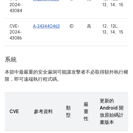
2024-
13、14、15
43084
CVE-
A-343440463
ID
高
12、12L、
2024-
13、14、15
43086
系統
本節中最嚴重的安全漏洞可能讓攻擊者不必取得額外執行權
限，即可遠端執行程式碼。
更新的
嚴
類
Android 開
CVE
參考資料
重
型
放原始碼計
性
畫版本