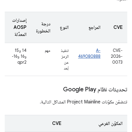
إصدارات
درجة
CVE
المراجع
النوع
AOSP
الخطورة
المعدَّلة
CVE-
A-
تنفيذ
مهم
14 و15
2026-
469080888
الرمز
و16 و16-
0073
عن
qpr2
بُعد
تحديثات نظام Google Play
تتضمّن مكوّنات Project Mainline المشاكل التالية.
المكوّن الفرعي
CVE