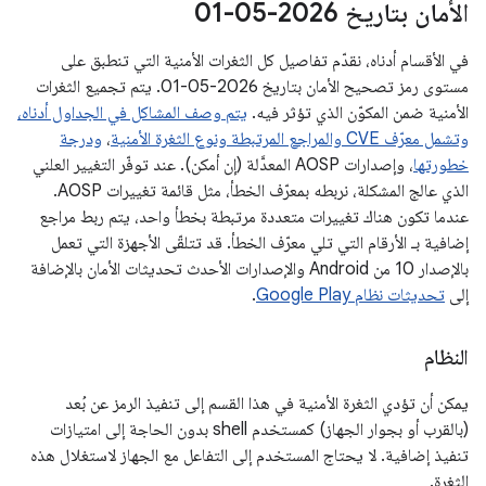
الأمان بتاريخ 2026-05-01
في الأقسام أدناه، نقدّم تفاصيل كل الثغرات الأمنية التي تنطبق على
مستوى رمز تصحيح الأمان بتاريخ 2026-05-01. يتم تجميع الثغرات
الأمنية ضمن المكوّن الذي تؤثر فيه.
يتم وصف المشاكل في الجداول أدناه،
وتشمل معرّف CVE والمراجع المرتبطة ونوع الثغرة الأمنية
،
ودرجة
خطورتها
، وإصدارات AOSP المعدَّلة (إن أمكن). عند توفّر التغيير العلني
الذي عالج المشكلة، نربطه بمعرّف الخطأ، مثل قائمة تغييرات AOSP.
عندما تكون هناك تغييرات متعددة مرتبطة بخطأ واحد، يتم ربط مراجع
إضافية بـ الأرقام التي تلي معرّف الخطأ. قد تتلقّى الأجهزة التي تعمل
بالإصدار 10 من Android والإصدارات الأحدث تحديثات الأمان بالإضافة
إلى
تحديثات نظام Google Play
.
النظام
يمكن أن تؤدي الثغرة الأمنية في هذا القسم إلى تنفيذ الرمز عن بُعد
(بالقرب أو بجوار الجهاز) كمستخدم shell بدون الحاجة إلى امتيازات
تنفيذ إضافية. لا يحتاج المستخدم إلى التفاعل مع الجهاز لاستغلال هذه
الثغرة.