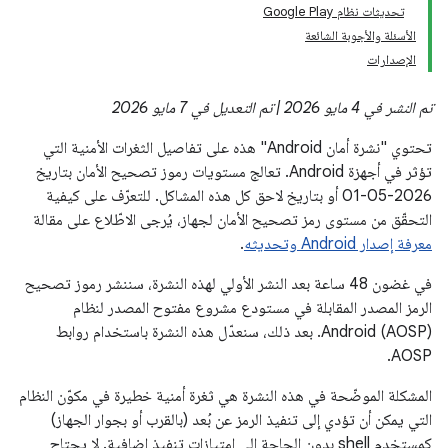
تحديثات نظام Google Play
الأسئلة والأجوبة الشائعة
الإصدارات
تم النشر في 4 مايو 2026 | تم التعديل في 7 مايو 2026
تحتوي "نشرة أمان Android" هذه على تفاصيل الثغرات الأمنية التي
تؤثر في أجهزة Android. تعالج مستويات رموز تصحيح الأمان بتاريخ
2026-05-01 أو بتاريخ لاحق كل هذه المشاكل. للتعرّف على كيفية
التحقّق من مستوى رمز تصحيح الأمان لجهاز، يُرجى الاطّلاع على مقالة
معرفة إصدار Android وتحديثه
.
في غضون 48 ساعة بعد النشر الأولي لهذه النشرة، سننشر رموز تصحيح
الرمز المصدر المقابلة في مستودع مشروع مفتوح المصدر لنظام
Android (AOSP). بعد ذلك، سنعدّل هذه النشرة باستخدام روابط
AOSP.
المشكلة الموضّحة في هذه النشرة هي ثغرة أمنية خطيرة في مكوّن النظام
التي يمكن أن تؤدي إلى تنفيذ الرمز عن بُعد (بالقرب أو بجوار الجهاز)
كمستخدم shell بدون الحاجة إلى امتيازات تنفيذ إضافية. لا يحتاج