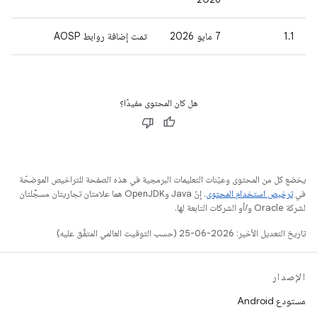
1.1
7 مايو 2026
تمت إضافة روابط AOSP
هل كان المحتوى مفيدًا؟
يخضع كل من المحتوى وعيّنات التعليمات البرمجية في هذه الصفحة للتراخيص الموضحّة
في
ترخيص استخدام المحتوى
. إنّ Java وOpenJDK هما علامتان تجاريتان مسجَّلتان
لشركة Oracle و/أو الشركات التابعة لها.
تاريخ التعديل الأخير: 2026-06-25 (حسب التوقيت العالمي المتفَّق عليه)
الإصدار
مستودع Android