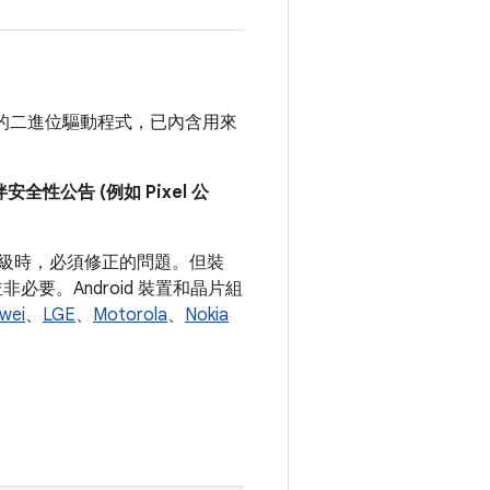
置最新的二進位驅動程式，已內含用來
公告 (例如 Pixel 公
式等級時，必須修正的問題。但裝
要。Android 裝置和晶片組
wei
、
LGE
、
Motorola
、
Nokia