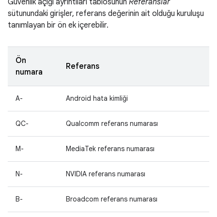
Güvenlik açığı ayrıntıları tablosunun
Referanslar
sütunundaki girişler, referans değerinin ait olduğu kuruluşu
tanımlayan bir ön ek içerebilir.
Ön
Referans
numara
A-
Android hata kimliği
QC-
Qualcomm referans numarası
M-
MediaTek referans numarası
N-
NVIDIA referans numarası
B-
Broadcom referans numarası