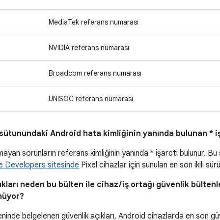
MediaTek referans numarası
NVIDIA referans numarası
Broadcom referans numarası
UNISOC referans numarası
sütunundaki Android hata kimliğinin yanında bulunan * iş
ayan sorunların referans kimliğinin yanında * işareti bulunur. Bu
 Developers sitesinde
Pixel cihazlar için sunulan en son ikili sür
kları neden bu bülten ile cihaz / iş ortağı güvenlik bültenle
nüyor?
eninde belgelenen güvenlik açıkları, Android cihazlarda en son gü