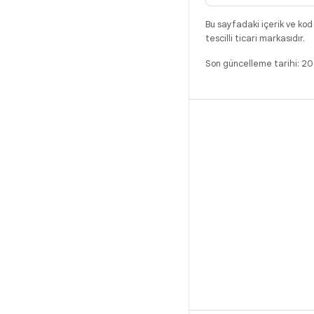
Bu sayfadaki içerik ve kod
tescilli ticari markasıdır.
Son güncelleme tarihi: 2
DERLEME
Android kod deposu
Gereksinimler
İndirme
İkili programları önizle
Fabrika ayarı görüntüleri
Sürücü ikili programları