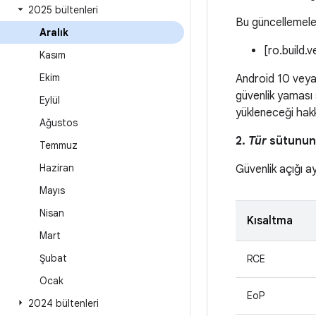
2025 bültenleri
Bu güncellemeleri
Aralık
[ro.build.
Kasım
Ekim
Android 10 veya
güvenlik yaması 
Eylül
yükleneceği hakk
Ağustos
2.
Tür
sütunund
Temmuz
Haziran
Güvenlik açığı a
Mayıs
Nisan
Kısaltma
Mart
Şubat
RCE
Ocak
EoP
2024 bültenleri