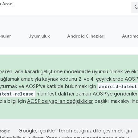
 Aracı
nular
Uyumluluk
Android Cihazları
Automo
baren, ana kararlı geliştirme modelimizle uyumlu olmak ve ek
nı sağlamak amacıyla kaynak kodunu 2. ve 4. çeyreklerde AOSP
şturmak ve AOSP'ye katkıda bulunmak için
android-latest
atest-release
manifest dalı her zaman AOSP'ye gönderile
zla bilgi için
AOSP'de yapılan değişiklikler
başlıklı makaleyi inc
Google, içerikleri tercih ettiğiniz dile çevirmek için