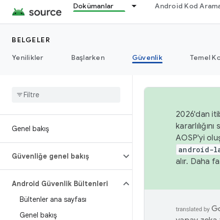
Dokümanlar
Android Kod Arama
BELGELER
Yenilikler
Başlarken
Güvenlik
Temel Ko
2026'dan iti
kararlılığı
Genel bakış
AOSP'yi olu
android-l
Güvenliğe genel bakış
alır. Daha fa
Android Güvenlik Bültenleri
Bültenler ana sayfası
Genel bakış