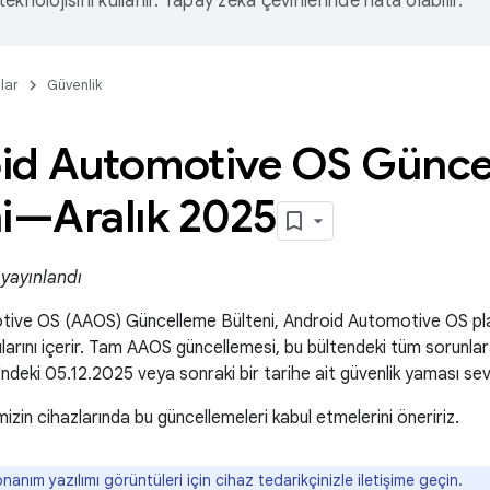
eknolojisini kullanır. Yapay zeka çevirilerinde hata olabilir.
lar
Güvenlik
id Automotive OS Günce
ni—Aralık 2025
 yayınlandı
ive OS (AAOS) Güncelleme Bülteni, Android Automotive OS pla
ntılarını içerir. Tam AAOS güncellemesi, bu bültendeki tüm sorunla
'ndeki 05.12.2025 veya sonraki bir tarihe ait güvenlik yaması seviy
izin cihazlarında bu güncellemeleri kabul etmelerini öneririz.
anım yazılımı görüntüleri için cihaz tedarikçinizle iletişime geçin.