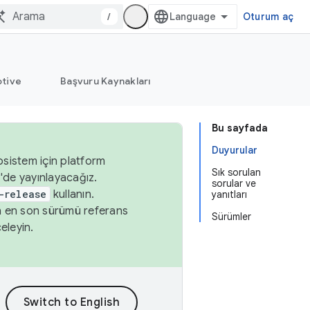
/
Oturum aç
tive
Başvuru Kaynakları
Bu sayfada
Duyurular
osistem için platform
Sık sorulan
'de yayınlayacağız.
sorular ve
-release
kullanın.
yanıtları
n en son sürümü referans
Sürümler
eleyin.