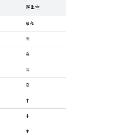
嚴重性
最高
高
高
高
高
中
中
中