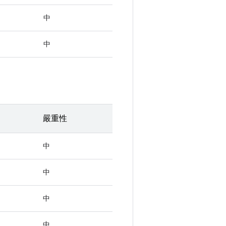
中
中
嚴重性
中
中
中
中