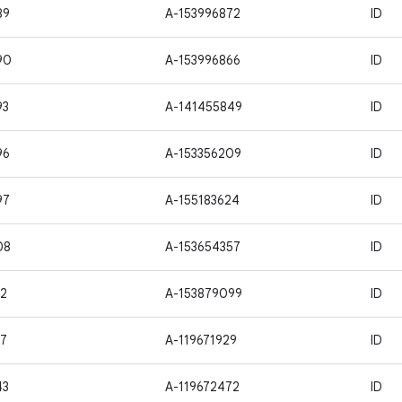
89
A-153996872
ID
90
A-153996866
ID
93
A-141455849
ID
96
A-153356209
ID
97
A-155183624
ID
08
A-153654357
ID
2
A-153879099
ID
7
A-119671929
ID
43
A-119672472
ID