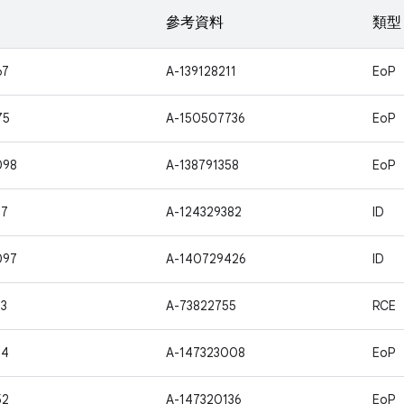
參考資料
類型
67
A-139128211
EoP
75
A-150507736
EoP
098
A-138791358
EoP
37
A-124329382
ID
097
A-140729426
ID
3
A-73822755
RCE
34
A-147323008
EoP
52
A-147320136
EoP