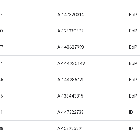
53
A-147320314
EoP
30
A-123230379
EoP
77
A-148627993
EoP
41
A-144920149
EoP
45
A-144286721
EoP
66
A-138443815
EoP
51
A-147322738
ID
88
A-153995991
ID