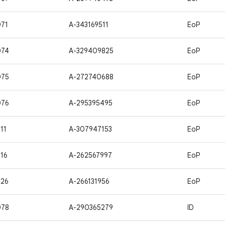
71
A-343169511
EoP
074
A-329409825
EoP
075
A-272740688
EoP
076
A-295395495
EoP
11
A-307947153
EoP
16
A-262567997
EoP
726
A-266131956
EoP
078
A-290365279
ID