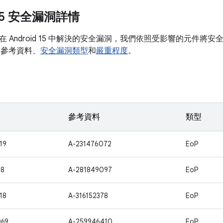
 15 安全漏洞詳情
 Android 15 中解決的安全漏洞，我們依照受影響的元件將
關參考資料、
安全漏洞類型
和
嚴重程度
。
參考資料
類型
19
A-231476072
EoP
28
A-281849097
EoP
18
A-316152378
EoP
069
A-259946410
EoP