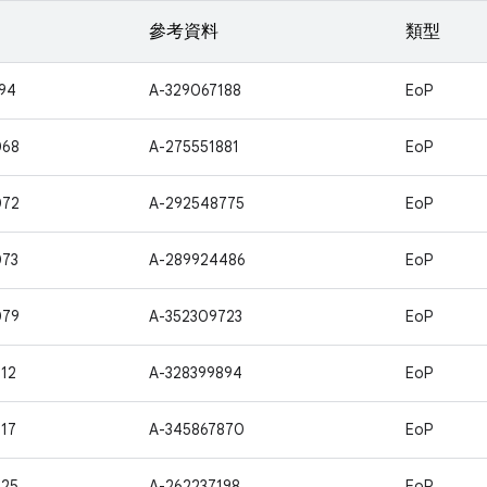
參考資料
類型
94
A-329067188
EoP
068
A-275551881
EoP
072
A-292548775
EoP
073
A-289924486
EoP
079
A-352309723
EoP
12
A-328399894
EoP
17
A-345867870
EoP
725
A-262237198
EoP