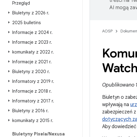
treści na T
Przegląd
AI mogą zaw
Biuletyny z 2026 r
.
2025 bulletins
AOSP
Dokumen
Informacje z 2024 r
.
Informacje z 2023 r
.
Komun
komunikaty z 2022 r
.
Informacje z 2021 r
.
Watch
Biuletyny z 2020 r
.
Informatory z 2019 r
.
Opublikowano 1
Informacje z 2018 r
.
Biuletyn o zabe
Informatory z 2017 r
.
wpływają na
ur
Biuletyny z 2016 r
.
zabezpieczeń z
dotyczących za
komunikaty z 2015 r
.
Aby dowiedzieć 
Biuletyny Pixela
/
Nexusa