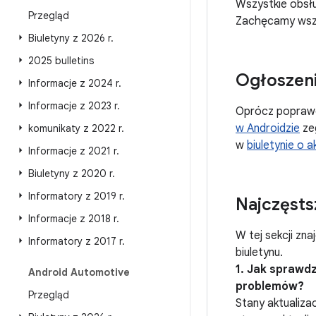
Wszystkie obsł
Przegląd
Zachęcamy wszys
Biuletyny z 2026 r
.
2025 bulletins
Ogłoszen
Informacje z 2024 r
.
Informacje z 2023 r
.
Oprócz poprawe
w Androidzie
ze
komunikaty z 2022 r
.
w
biuletynie o a
Informacje z 2021 r
.
Biuletyny z 2020 r
.
Informatory z 2019 r
.
Najczęsts
Informacje z 2018 r
.
W tej sekcji zn
Informatory z 2017 r
.
biuletynu.
1. Jak sprawd
Android Automotive
problemów?
Przegląd
Stany aktualiza