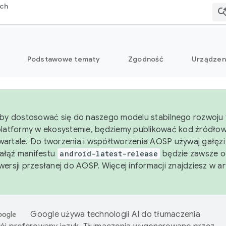
rch
Podstawowe tematy
Zgodność
Urządzen
aby dostosować się do naszego modelu stabilnego rozwoju 
platformy w ekosystemie, będziemy publikować kod źródło
artale. Do tworzenia i współtworzenia AOSP używaj gałęz
Gałąź manifestu
android-latest-release
będzie zawsze o
wersji przesłanej do AOSP. Więcej informacji znajdziesz w a
Google używa technologii AI do tłumaczenia