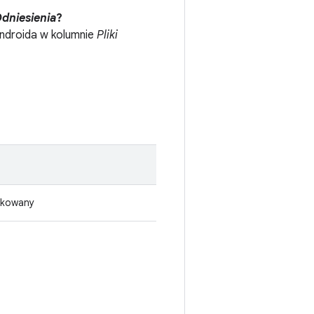
dniesienia
?
Androida w kolumnie
Pliki
likowany