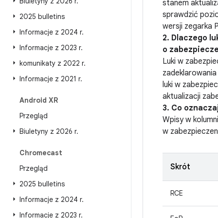
Biuletyny z 2026 r
.
stanem aktualiz
sprawdzić pozio
2025 bulletins
wersji zegarka 
Informacje z 2024 r
.
2. Dlaczego lu
Informacje z 2023 r
.
o zabezpiecz
Luki w zabezpi
komunikaty z 2022 r
.
zadeklarowania
Informacje z 2021 r
.
luki w zabezpie
aktualizacji zab
Android XR
3. Co oznacza
Przegląd
Wpisy w kolumn
w zabezpieczen
Biuletyny z 2026 r
.
Chromecast
Skrót
Przegląd
2025 bulletins
RCE
Informacje z 2024 r
.
Informacje z 2023 r
.