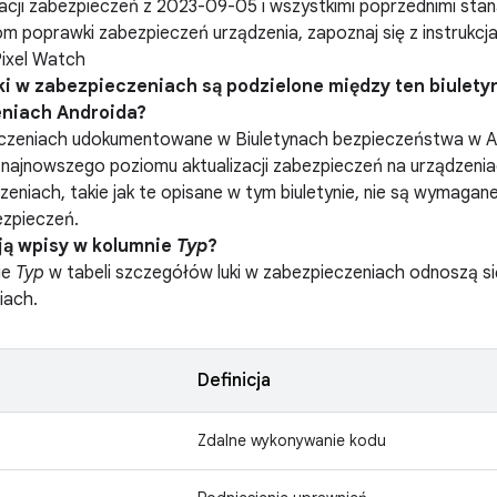
acji zabezpieczeń z 2023-09-05 i wszystkimi poprzednimi stana
m poprawki zabezpieczeń urządzenia, zapoznaj się z instrukc
Pixel Watch
ki w zabezpieczeniach są podzielone między ten biuletyn
eniach Androida?
eczeniach udokumentowane w Biuletynach bezpieczeństwa w 
 najnowszego poziomu aktualizacji zabezpieczeń na urządzen
czeniach, takie jak te opisane w tym biuletynie, nie są wymag
ezpieczeń.
ją wpisy w kolumnie
Typ
?
ie
Typ
w tabeli szczegółów luki w zabezpieczeniach odnoszą się d
iach.
Definicja
Zdalne wykonywanie kodu