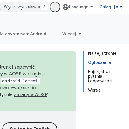
/
Zaloguj się
ia z systemem Android
Więcej
Na tej stronie
Ogłoszenia
trunk i zapewnić
Najczęstsze
wy w AOSP w drugim i
pytania
i
android-latest-
i odpowiedzi
dwoływać się do
Wersje
rtykule
Zmiany w AOSP
.