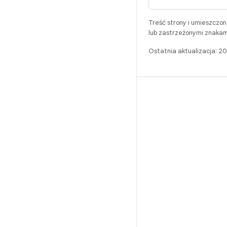
Treść strony i umieszczo
lub zastrzeżonymi znakam
Ostatnia aktualizacja: 
BUILD
Repozytorium Androida
Wymagania
Pobieranie
Wyświetl podgląd plików binarnych
Obrazy fabryczne
Pliki binarne sterowników