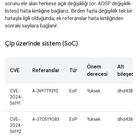
sorunu ele alan herkese açık değişikliği (ör. AOSP değişiklik
listesi) hata kimliğine bağlarız. Birden fazla değişiklik tek bir
hatayla ilgili olduğunda, ek referanslar hata kimliğinden
sonraki sayılara bağlanır.
Çip üzerinde sistem (So
C)
Önem
Alt
CVE
Referanslar
Tür
derecesi
bileşen
CVE-
A-369779393
EoP
Yüksek
dhd4381
2024-
56191
CVE-
A-370519083
EoP
Yüksek
dhd4381
2024-
56192