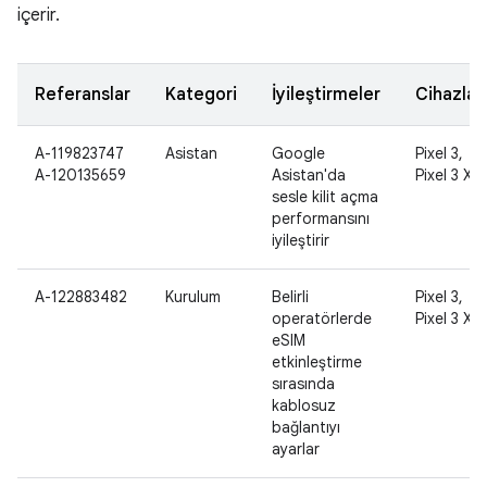
içerir.
Referanslar
Kategori
İyileştirmeler
Cihazlar
A-119823747
Asistan
Google
Pixel 3,
A-120135659
Asistan'da
Pixel 3 XL
sesle kilit açma
performansını
iyileştirir
A-122883482
Kurulum
Belirli
Pixel 3,
operatörlerde
Pixel 3 XL
eSIM
etkinleştirme
sırasında
kablosuz
bağlantıyı
ayarlar