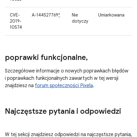
CVE-
A-144527769
*
Nie
Umiarkowana
K
2019-
dotyczy
z
10574
ź
poprawki funkcjonalne
,
Szczegółowe informacje o nowych poprawkach błędów
i poprawkach funkcjonalnych zawartych w tej wersji
znajdziesz na
forum społeczności Pixela
.
Najczęstsze pytania i odpowiedzi
W tej sekcji znajdziesz odpowiedzi na najczęstsze pytania,