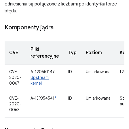
odniesienia są połączone z liczbami po identyfikatorze
błędu.
Komponenty jądra
Pliki
CVE
Typ
Poziom
Kom
referencyjne
CVE-
A-120551147
ID
Umiarkowana
f2fs
2020-
Upstream
0067
kernel
CVE-
A-139354541
*
ID
Umiarkowana
Ster
2020-
audi
0068