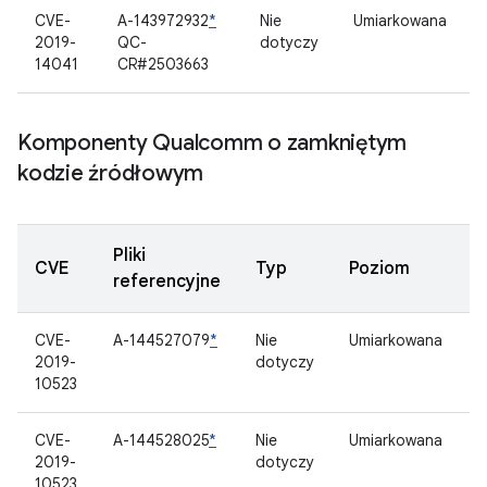
CVE-
A-143972932
*
Nie
Umiarkowana
2019-
QC-
dotyczy
14041
CR#2503663
Komponenty Qualcomm o zamkniętym
kodzie źródłowym
Pliki
CVE
Typ
Poziom
referencyjne
CVE-
A-144527079
*
Nie
Umiarkowana
K
2019-
dotyczy
z
10523
ź
CVE-
A-144528025
*
Nie
Umiarkowana
K
2019-
dotyczy
z
10523
ź