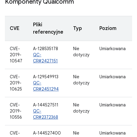
Komponenty Qualcomm
Pliki
CVE
Typ
Poziom
referencyjne
CVE-
A-128535178
Nie
Umiarkowana
2019-
QC-
dotyczy
10547
CR#2427151
CVE-
A-129549913
Nie
Umiarkowana
2019-
QC-
dotyczy
10625
CR#2451294
CVE-
A-144527511
Nie
Umiarkowana
2019-
QC-
dotyczy
10556
CR#2372368
CVE-
A-144527400
Nie
Umiarkowana