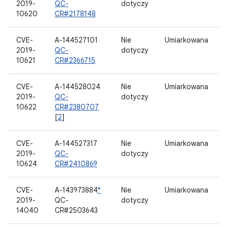
2019-
QC-
dotyczy
10620
CR#2178148
CVE-
A-144527101
Nie
Umiarkowana
2019-
QC-
dotyczy
10621
CR#2366715
CVE-
A-144528024
Nie
Umiarkowana
2019-
QC-
dotyczy
10622
CR#2380707
[
2
]
CVE-
A-144527317
Nie
Umiarkowana
2019-
QC-
dotyczy
10624
CR#2410869
CVE-
A-143973884
*
Nie
Umiarkowana
2019-
QC-
dotyczy
14040
CR#2503643