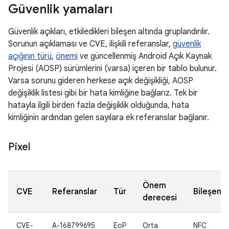
Güvenlik yamaları
Güvenlik açıkları, etkiledikleri bileşen altında gruplandırılır.
Sorunun açıklaması ve CVE, ilişkili referanslar,
güvenlik
açığının türü
,
önemi
ve güncellenmiş Android Açık Kaynak
Projesi (AOSP) sürümlerini (varsa) içeren bir tablo bulunur.
Varsa sorunu gideren herkese açık değişikliği, AOSP
değişiklik listesi gibi bir hata kimliğine bağlarız. Tek bir
hatayla ilgili birden fazla değişiklik olduğunda, hata
kimliğinin ardından gelen sayılara ek referanslar bağlanır.
Pixel
Önem
CVE
Referanslar
Tür
Bileşen
derecesi
CVE-
A-168799695
EoP
Orta
NFC