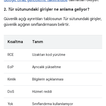
Google cihaz güncelleme takvimindeki
talimatları okuyun.
2.
Tür
sütunundaki girişler ne anlama geliyor?
Güvenlik açığı ayrıntıları tablosunun
Tür
sütunundaki girişler,
güvenlik açığının sınıflandırmasını belirtir.
Kısaltma
Tanım
RCE
Uzaktan kod yürütme
EoP
Ayrıcalık yükseltme
Kimlik
Bilgilerin açıklanması
DoS
Hizmet reddi
Yok
Sınıflandırma kullanılamıyor