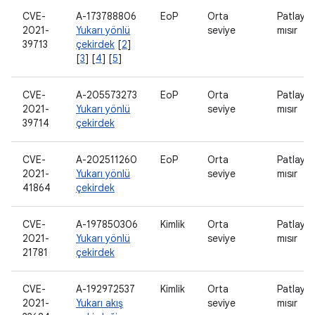
CVE-
A-173788806
EoP
Orta
Patlaya
2021-
Yukarı yönlü
seviye
mısır
39713
çekirdek
[
2
]
[
3
] [
4
] [
5
]
CVE-
A-205573273
EoP
Orta
Patlaya
2021-
Yukarı yönlü
seviye
mısır
39714
çekirdek
CVE-
A-202511260
EoP
Orta
Patlaya
2021-
Yukarı yönlü
seviye
mısır
41864
çekirdek
CVE-
A-197850306
Kimlik
Orta
Patlaya
2021-
Yukarı yönlü
seviye
mısır
21781
çekirdek
CVE-
A-192972537
Kimlik
Orta
Patlaya
2021-
Yukarı akış
seviye
mısır