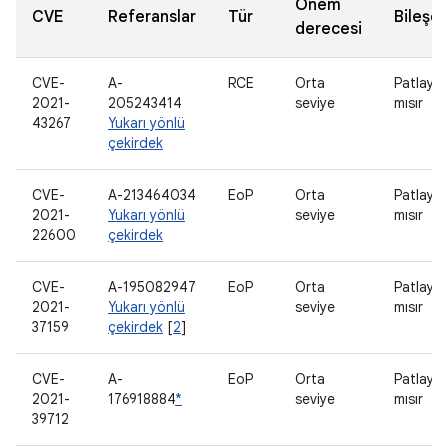
Önem
CVE
Referanslar
Tür
Bileşe
derecesi
CVE-
A-
RCE
Orta
Patlaya
2021-
205243414
seviye
mısır
43267
Yukarı yönlü
çekirdek
CVE-
A-213464034
EoP
Orta
Patlaya
2021-
Yukarı yönlü
seviye
mısır
22600
çekirdek
CVE-
A-195082947
EoP
Orta
Patlaya
2021-
Yukarı yönlü
seviye
mısır
37159
çekirdek
[
2
]
CVE-
A-
EoP
Orta
Patlaya
2021-
176918884
*
seviye
mısır
39712