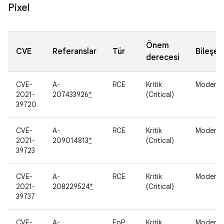
Pixel
Önem
CVE
Referanslar
Tür
Bileşen
derecesi
CVE-
A-
RCE
Kritik
Modem
2021-
207433926
*
(Critical)
39720
CVE-
A-
RCE
Kritik
Modem
2021-
209014813
*
(Critical)
39723
CVE-
A-
RCE
Kritik
Modem
2021-
208229524
*
(Critical)
39737
CVE-
A-
EoP
Kritik
Modem