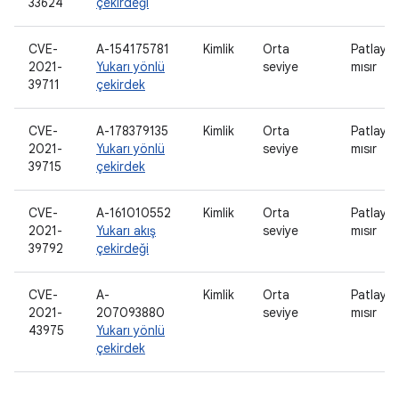
33624
çekirdeği
CVE-
A-154175781
Kimlik
Orta
Patlaya
2021-
Yukarı yönlü
seviye
mısır
39711
çekirdek
CVE-
A-178379135
Kimlik
Orta
Patlaya
2021-
Yukarı yönlü
seviye
mısır
39715
çekirdek
CVE-
A-161010552
Kimlik
Orta
Patlaya
2021-
Yukarı akış
seviye
mısır
39792
çekirdeği
CVE-
A-
Kimlik
Orta
Patlaya
2021-
207093880
seviye
mısır
43975
Yukarı yönlü
çekirdek