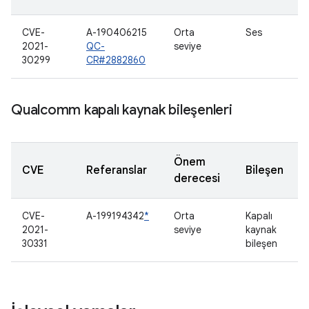
CVE-
A-190406215
Orta
Ses
2021-
QC-
seviye
30299
CR#2882860
Qualcomm kapalı kaynak bileşenleri
Önem
CVE
Referanslar
Bileşen
derecesi
CVE-
A-199194342
*
Orta
Kapalı
2021-
seviye
kaynak
30331
bileşen