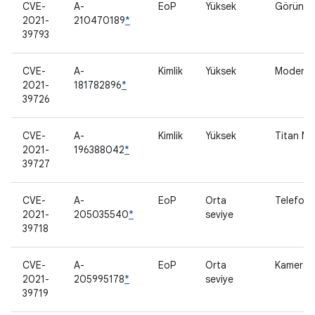
CVE-
A-
EoP
Yüksek
Görüntül
2021-
210470189
*
39793
CVE-
A-
Kimlik
Yüksek
Modem
2021-
181782896
*
39726
CVE-
A-
Kimlik
Yüksek
Titan M2
2021-
196388042
*
39727
CVE-
A-
EoP
Orta
Telefon 
2021-
205035540
*
seviye
39718
CVE-
A-
EoP
Orta
Kamera
2021-
205995178
*
seviye
39719