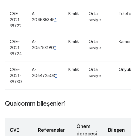
CVE-
A-
Kimlik
Orta
Telefon 
2021-
204585345
*
seviye
39722
CVE-
A-
Kimlik
Orta
Kamera
2021-
205753190
*
seviye
39724
CVE-
A-
Kimlik
Orta
Önyükley
2021-
206472503
*
seviye
39730
Qualcomm bileşenleri
Önem
CVE
Referanslar
Bileşen
derecesi