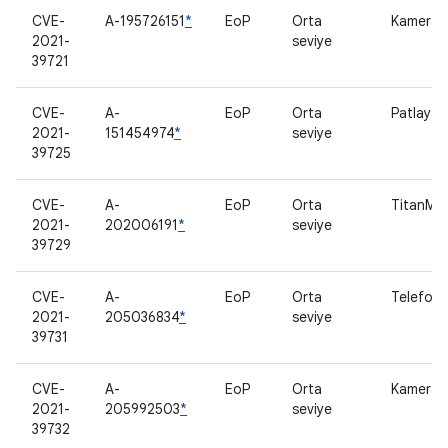
CVE-
A-195726151
*
EoP
Orta
Kamera
2021-
seviye
39721
CVE-
A-
EoP
Orta
Patlayan
2021-
151454974
*
seviye
39725
CVE-
A-
EoP
Orta
TitanM
2021-
202006191
*
seviye
39729
CVE-
A-
EoP
Orta
Telefon 
2021-
205036834
*
seviye
39731
CVE-
A-
EoP
Orta
Kamera
2021-
205992503
*
seviye
39732