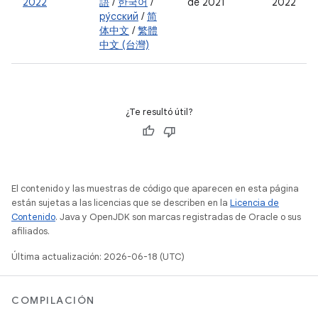
2022
語
/
한국어
/
de 2021
2022
ру́сский
/
简
体中文
/
繁體
中文 (台灣)
¿Te resultó útil?
El contenido y las muestras de código que aparecen en esta página
están sujetas a las licencias que se describen en la
Licencia de
Contenido
. Java y OpenJDK son marcas registradas de Oracle o sus
afiliados.
Última actualización: 2026-06-18 (UTC)
COMPILACIÓN