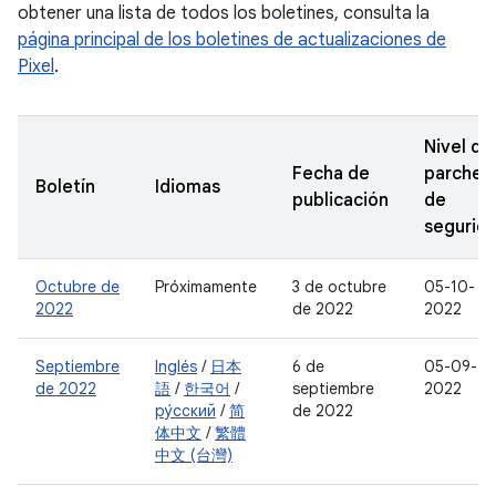
obtener una lista de todos los boletines, consulta la
página principal de los boletines de actualizaciones de
Pixel
.
Nivel de
Fecha de
parche
Boletín
Idiomas
publicación
de
segurid
Octubre de
Próximamente
3 de octubre
05-10-
2022
de 2022
2022
Septiembre
Inglés
/
日本
6 de
05-09-
de 2022
語
/
한국어
/
septiembre
2022
ру́сский
/
简
de 2022
体中文
/
繁體
中文 (台灣)