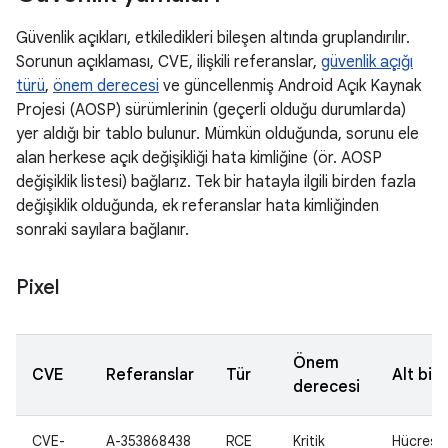
Güvenlik açıkları, etkiledikleri bileşen altında gruplandırılır.
Sorunun açıklaması, CVE, ilişkili referanslar,
güvenlik açığı
türü
,
önem derecesi
ve güncellenmiş Android Açık Kaynak
Projesi (AOSP) sürümlerinin (geçerli olduğu durumlarda)
yer aldığı bir tablo bulunur. Mümkün olduğunda, sorunu ele
alan herkese açık değişikliği hata kimliğine (ör. AOSP
değişiklik listesi) bağlarız. Tek bir hatayla ilgili birden fazla
değişiklik olduğunda, ek referanslar hata kimliğinden
sonraki sayılara bağlanır.
Pixel
Önem
CVE
Referanslar
Tür
Alt bil
derecesi
CVE-
A-353868438
RCE
Kritik
Hücresel