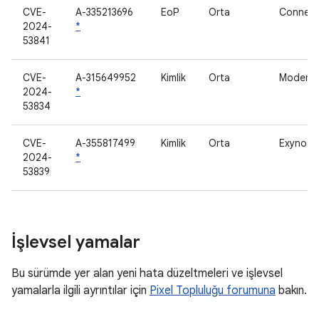
CVE-
A-335213696
EoP
Orta
Connect
2024-
*
53841
CVE-
A-315649952
Kimlik
Orta
Modem
2024-
*
53834
CVE-
A-355817499
Kimlik
Orta
Exynos R
2024-
*
53839
İşlevsel yamalar
Bu sürümde yer alan yeni hata düzeltmeleri ve işlevsel
yamalarla ilgili ayrıntılar için
Pixel Topluluğu forumuna
bakın.