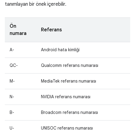
tanımlayan bir önek içerebilir.
Ön
Referans
numara
A-
Android hata kimliği
QC-
Qualcomm referans numarası
M-
MediaTek referans numarası
N-
NVIDIA referans numarası
B-
Broadcom referans numarası
U-
UNISOC referans numarası