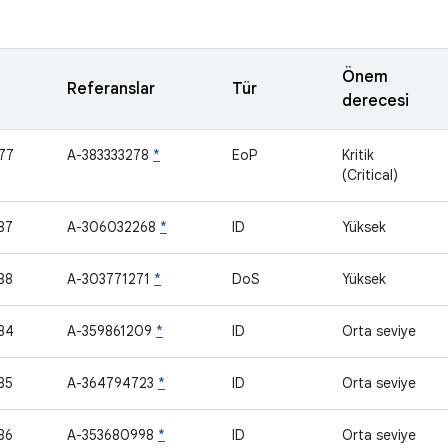
Önem
Referanslar
Tür
derecesi
77
A-383333278
*
EoP
Kritik
(Critical)
87
A-306032268
*
ID
Yüksek
88
A-303771271
*
DoS
Yüksek
84
A-359861209
*
ID
Orta seviye
85
A-364794723
*
ID
Orta seviye
86
A-353680998
*
ID
Orta seviye