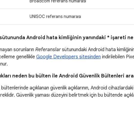
Broadcom referans numarası
UNISOC referans numarası
sütununda Android hata kimliğinin yanındaki * işareti ne
mayan sorunların
Referanslar
sütunundaki Android hata kimliğinin 
ncelleme genellikle
Google Developers sitesinden
indirilebilen Pix
nur.
ıkları neden bu bülten ile Android Güvenlik Bültenleri a
 bültenlerinde açıklanan güvenlik açıklarının, Android cihazlardak
reklidir. Güvenlik yaması düzeyini belirtmek için bu bültende açıkla