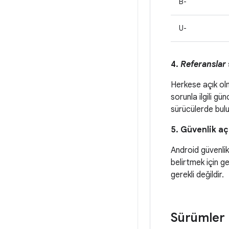
B-
U-
4.
Referanslar
Herkese açık ol
sorunla ilgili gü
sürücülerde bulu
5. Güvenlik aç
Android güvenlik
belirtmek için ge
gerekli değildir.
Sürümler