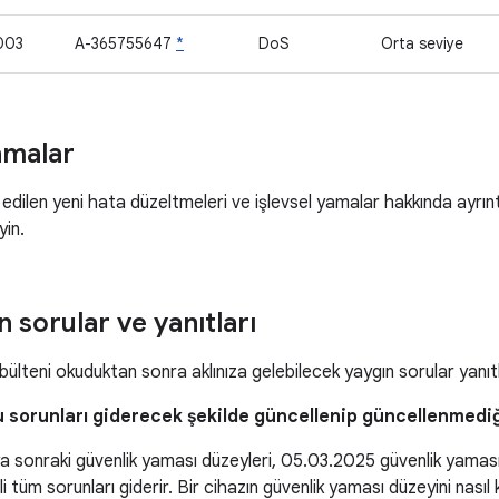
003
A-365755647
*
DoS
Orta seviye
amalar
dilen yeni hata düzeltmeleri ve işlevsel yamalar hakkında ayrıntıl
yin.
n sorular ve yanıtları
ülteni okuduktan sonra aklınıza gelebilecek yaygın sorular yanı
u sorunları giderecek şekilde güncellenip güncellenmediğ
 sonraki güvenlik yaması düzeyleri, 05.03.2025 güvenlik yamas
kili tüm sorunları giderir. Bir cihazın güvenlik yaması düzeyini na