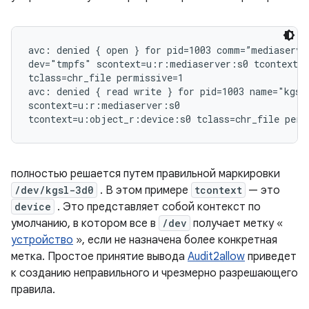
avc: denied { open } for pid=1003 comm=”mediaserver
dev="tmpfs" scontext=u:r:mediaserver:s0 tcontext=u
tclass=chr_file permissive=1

avc: denied { read write } for pid=1003 name="kgsl
scontext=u:r:mediaserver:s0

полностью решается путем правильной маркировки
/dev/kgsl-3d0
. В этом примере
tcontext
— это
device
. Это представляет собой контекст по
умолчанию, в котором все в
/dev
получает метку «
устройство
», если не назначена более конкретная
метка. Простое принятие вывода
Audit2allow
приведет
к созданию неправильного и чрезмерно разрешающего
правила.