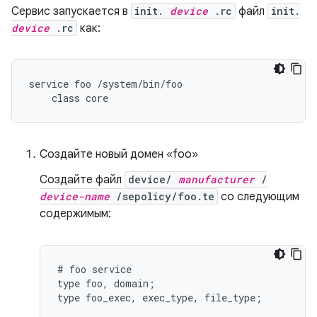
Сервис запускается в
init.
device
.rc
файл
init.
device
.rc
как:
service foo /system/bin/foo

Создайте новый домен «foo»
Создайте файл
device/
manufacturer
/
device-name
/sepolicy/foo.te
со следующим
содержимым:
# foo service

type foo, domain;

type foo_exec, exec_type, file_type;
