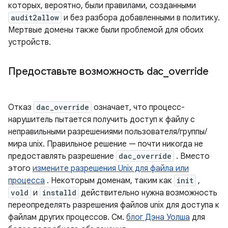
которых, вероятно, были правилами, созданными
audit2allow
и без разбора добавленными в политику.
Мертвые домены также были проблемой для обоих
устройств.
Предоставьте возможность dac
_
override
Отказ
dac_override
означает, что процесс-
нарушитель пытается получить доступ к файлу с
неправильными разрешениями пользователя/группы/
мира unix. Правильное решение — почти никогда не
предоставлять разрешение
dac_override
. Вместо
этого
измените разрешения Unix для файла или
процесса
. Некоторым доменам, таким как
init
,
vold
и
installd
действительно нужна возможность
переопределять разрешения файлов unix для доступа к
файлам других процессов. См.
блог Дэна Уолша
для