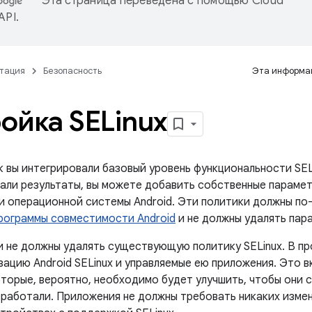
Эта страница переведена с помощью
Cloud
 API
.
тация
Безопасность
Эта информац
ойка SELinux
к вы интегрировали базовый уровень функциональности SEL
али результаты, вы можете добавить собственные парамет
и операционной системы Android. Эти политики должны п
рограммы совместимости Android
и не должны удалять пара
 не должны удалять существующую политику SELinux. В пр
ацию Android SELinux и управляемые ею приложения. Это в
оторые, вероятно, необходимо будет улучшить, чтобы они
 работали. Приложения не должны требовать никаких изме