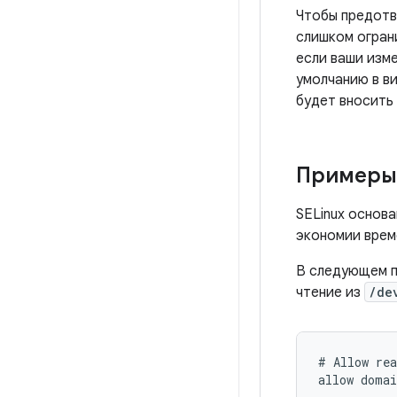
Чтобы предотв
слишком огран
если ваши изме
умолчанию в в
будет вносить 
Примеры 
SELinux основ
экономии врем
В следующем п
чтение из
/de
# Allow rea
allow domai