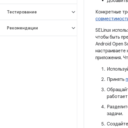
Добавить
Конкретные тр
Тестирование
совместимости
Рекомендации
SELinux исполь
чтобы быть пр
Android Open S
настраиваете 
приложения. Чт
Использу
Принять
Обращайт
работает
Разделит
задачи.
Создайте 