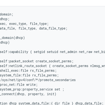
domain;

dhcp;

xec, exec_type, file_type;

ata_file, file_type, data_file_type;

_domain(dhcp)

dhcp)

self:capability { setgid setuid net_admin net_raw net_bi
self:packet_socket create_socket_perms;

self:netlink_route_socket { create_socket_perms nlmsg_wr
shell_exec:file rx_file_perms;

system_file:file rx_file_perms;

/sys/net/ipv4/conf/*/promote_secondaries

proc_net:file write;

system_prop:property_service set ;

_connect(dhcp, property, init)

tion dhcp system_data_file:{ dir file } dhcp_data_file;
