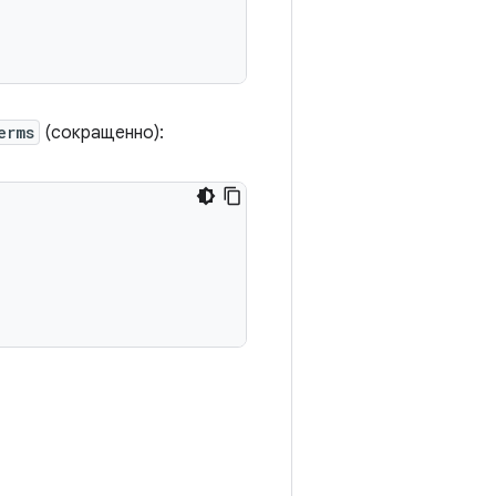
erms
(сокращенно):