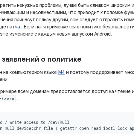
ратить ненужные проблемы, лучше быть слишком широким 
ичивающим и несовместимым, что приводит к поломке функ
нения принесут пользу другим, вам следует отправить изме
иде
патча
. Если патч применяется к политике безопасности
это изменение с каждым новым выпуском Android.
заявлений о политике
ан на компьютерном языке
M4
и поэтому поддерживает мно
ени.
римере всем доменам предоставляется доступ на чтение и
v/zero
.
d / write access to /dev/null

n null_device:chr_file { getattr open read ioctl lock ap