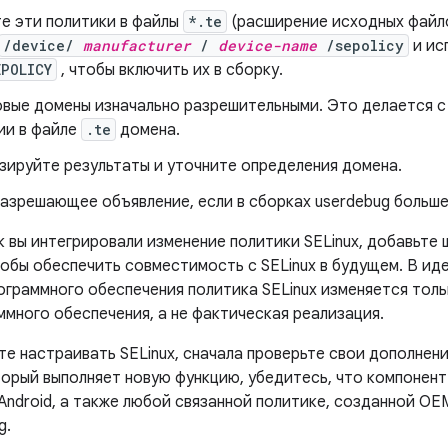
е эти политики в файлы
*.te
(расширение исходных файло
/device/
manufacturer
/
device-name
/sepolicy
и ис
EPOLICY
, чтобы включить их в сборку.
овые домены изначально разрешительными. Это делается
ии в файле
.te
домена.
зируйте результаты и уточните определения домена.
азрешающее объявление, если в сборках userdebug больше
к вы интегрировали изменение политики SELinux, добавьте 
тобы обеспечить совместимость с SELinux в будущем. В ид
ограммного обеспечения политика SELinux изменяется толь
ммного обеспечения, а не фактическая реализация.
те настраивать SELinux, сначала проверьте свои дополнени
торый выполняет новую функцию, убедитесь, что компонен
Android, а также любой связанной политике, созданной OE
g.