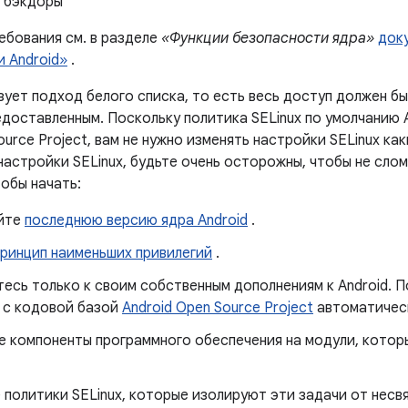
 бэкдоры
ебования см. в разделе
«Функции безопасности ядра»
док
 Android»
.
зует подход белого списка, то есть весь доступ должен бы
едоставленным. Поскольку политика SELinux по умолчанию 
ource Project, вам не нужно изменять настройки SELinux ка
настройки SELinux, будьте очень осторожны, чтобы не сл
обы начать:
йте
последнюю версию ядра Android
.
принцип наименьших привилегий
.
есь только к своим собственным дополнениям к Android. 
 с кодовой базой
Android Open Source Project
автоматичес
е компоненты программного обеспечения на модули, котор
политики SELinux, которые изолируют эти задачи от несв