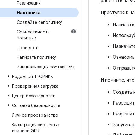
работать на у
Реализация
Приступая к на
Настройка
Создайте сеполитику
Написать 
Совместимость
Использу
политики
Назначьт
Проверка
Ознакомь
Написать политику
Инициализация поставщика
Отправьт
Надежный ТРОЙНИК
И помните, что
Проверенная загрузка
Создать 
Центр безопасности
Разрешит
Сотовая безопасность
Разрешит
Личное пространство
Запугива
Фильтрация системных
вызовов GPU