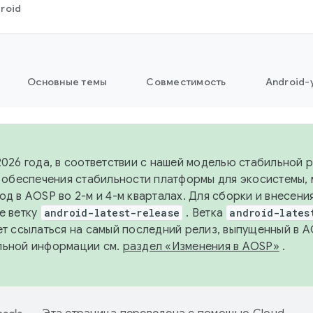
roid
Основные темы
Совместимость
Android-
2026 года, в соответствии с нашей моделью стабильной
я обеспечения стабильности платформы для экосистемы,
од в AOSP во 2-м и 4-м кварталах. Для сборки и внесени
е ветку
android-latest-release
. Ветка
android-lates
ет ссылаться на самый последний релиз, выпущенный в A
льной информации см.
раздел «Изменения в AOSP»
.