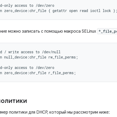
d-only access to /dev/zero

ние можно записать с помощью макроса SELinux
*_file_p
d / write access to /dev/null

n null_device:chr_file rw_file_perms;

d-only access to /dev/zero

политики
имер политики для DHCP, который мы рассмотрим ниже: