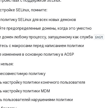
стройствах с поддержкой SELinux.
стройке SELinux, помните:
политику SELinux для всех новых демонов
йте предопределенные домены, когда это уместно
е домен любому процессу, запущенному как служба
init
тесь с макросами перед написанием политики
е изменения в основную политику в AOSP
 нельзя:
несовместимую политику
ь настройку политики конечного пользователя
ь настройку политики MDM
ть пользователей нарушениями политики