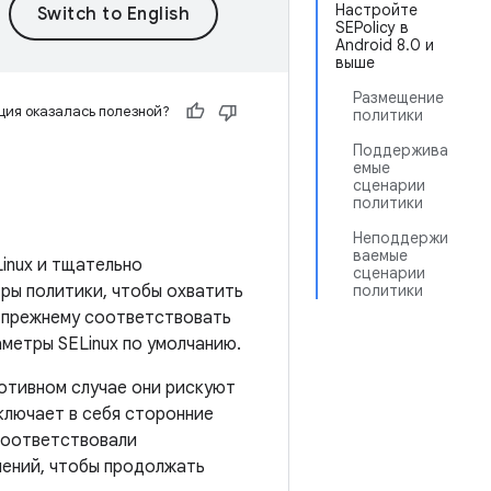
Настройте
SEPolicy в
Android 8.0 и
выше
Размещение
ия оказалась полезной?
политики
Поддержива
емые
сценарии
политики
Неподдержи
ваемые
inux и тщательно
сценарии
ры политики, чтобы охватить
политики
о-прежнему соответствовать
метры SELinux по умолчанию.
отивном случае они рискуют
ключает в себя сторонние
 соответствовали
нений, чтобы продолжать