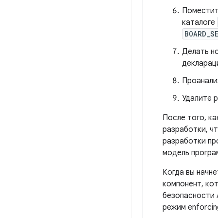
Поместит
каталоге
BOARD_S
Делать н
декларац
Проанали
Удалите р
После того, ка
разработки, ч
разработки пр
модель програ
Когда вы начне
компонент, ко
безопасности 
режим enforcin