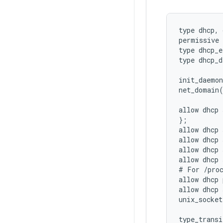
type dhcp, 
permissive 
type dhcp_e
type dhcp_d
init_daemon
net_domain(
allow dhcp 
};

allow dhcp 
allow dhcp 
allow dhcp 
allow dhcp 
# For /proc
allow dhcp 
allow dhcp 
unix_socket
type_transi