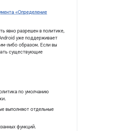
умента «Определение
ть явно разрешен в политике,
Android уже поддерживает
ким-либо образом. Если вы
омать существующие
Политика по умолчанию
ки.
ые выполняют отдельные
язанных функций.