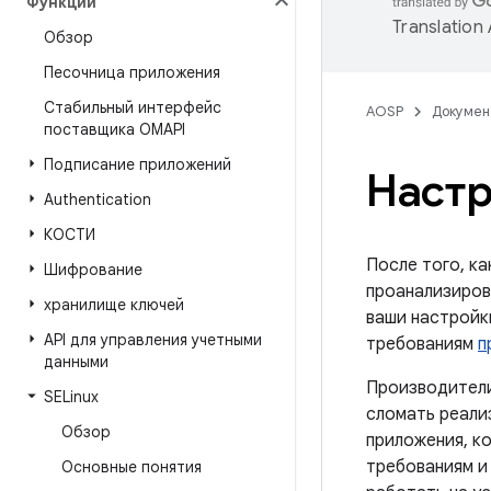
Функции
Translation
Обзор
Песочница приложения
Стабильный интерфейс
AOSP
Докумен
поставщика OMAPI
Подписание приложений
Настр
Authentication
КОСТИ
После того, ка
Шифрование
проанализиров
хранилище ключей
ваши настройк
API для управления учетными
требованиям
п
данными
Производители
SELinux
сломать реализ
Обзор
приложения, к
требованиям и
Основные понятия