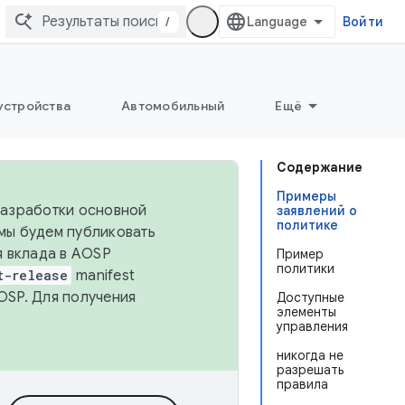
/
Войти
устройства
Автомобильный
Ещё
Содержание
Примеры
 разработки основной
заявлений о
политике
 мы будем публиковать
я вклада в AOSP
Пример
политики
t-release
manifest
OSP. Для получения
Доступные
элементы
управления
никогда не
разрешать
правила