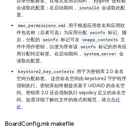
目录分配标签。在每次应用启动时，
zygote
进程都
会读取此配置；在启动期间，
installd
会读取此配
置。
mac_permissions.xml
用于根据应用签名和应用软
件包名称（后者可选）为应用分配
seinfo
标记。随
后，分配的
seinfo
标记可在
seapp_contexts
文
件中用作密钥，以便为带有该
seinfo
标记的所有应
用分配特定标签。在启动期间，
system_server
会
读取此配置。
keystore2_key_contexts
用于为密钥库 2.0 命名
空间分配标签。 这些命名空间由 keystore2 守护程序
强制执行。密钥库始终都提供基于 UID/AID 的命名空
间。密钥库 2.0 还会强制执行 sepolicy 定义的命名空
间。如需详细了解此文件的格式和规范，请点击
此
处
。
Board
Config
.
mk makefile