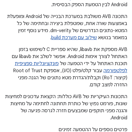
Android לבין הטמעת הספק הבסיסית.
התכונה AVB משולבת במערכת הבנייה של Android ומופעלת
באמצעות שורה אחת, שמטפלת ביצירה ובחתימה של כל
המטא-נתונים הנדרשים של dm-verity. מידע נוסף זמין
במאמר בנושא
שילוב עם מערכת build
.
‫AVB מספקת את libavb, שהיא ספריית C לשימוש בזמן
האתחול לצורך אימות Android. אפשר לשלב את libavb עם
תוכנת האתחול על ידי הטמעה של
פונקציונליות ספציפית
לפלטפורמה
עבור קלט/פלט (I/O), אספקת Root of Trust
(קיצור: RoT) וקבלת/הגדרת מטא נתונים של הגנה מפני
החזרה למצב קודם.
התכונות העיקריות של AVB כוללות: הקצאת עדכונים למחיצות
שונות, פורמט נפוץ של כותרת תחתונה לחתימה על מחיצות
והגנה מפני תוקפים שמבצעים חזרה לגרסה פגיעה של
Android.
פרטים נוספים על ההטמעה זמינים