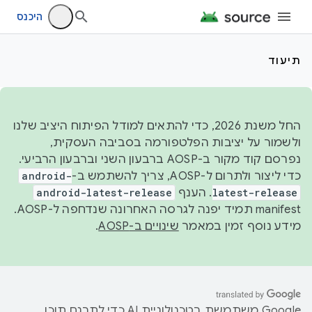
היכנס
תיעוד
החל משנת 2026, כדי להתאים למודל הפיתוח היציב שלנו
ולשמור על יציבות הפלטפורמה בסביבה העסקית,
נפרסם קוד מקור ב-AOSP ברבעון השני וברבעון הרביעי.
כדי ליצור ולתרום ל-AOSP, צריך להשתמש ב-
android-
latest-release
. הענף
android-latest-release
manifest תמיד יפנה לגרסה האחרונה שנדחפה ל-AOSP.
מידע נוסף זמין במאמר
שינויים ב-AOSP
.
‫Google משתמשת בטכנולוגיית AI כדי לתרגם תוכן