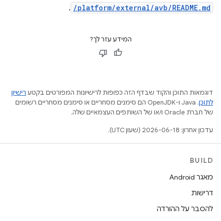
.
/platform/external/avb/README.md
המידע עזר לך?
דוגמאות התוכן והקוד שבדף הזה כפופות לרישיונות המפורטים בקטע
רישיון
לתוכן
.‏ Java ו-OpenJDK הם סימנים מסחריים או סימנים מסחריים רשומים
של חברת Oracle ו/או של השותפים העצמאיים שלה.
עדכון אחרון: 2026-06-18 (שעון UTC).
BUILD
מאגר Android
דרישות
להסבר על ההורדה