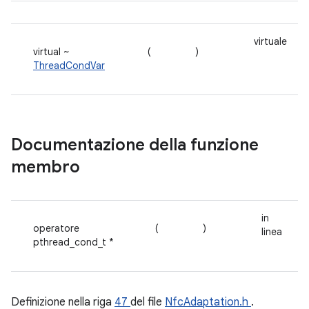
virtuale
virtual ~
(
)
ThreadCondVar
Documentazione della funzione
membro
in
operatore
(
)
linea
pthread_cond_t *
Definizione nella riga
47
del file
NfcAdaptation.h
.